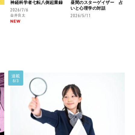
神経科学者七転八倒起業録
昼間のスターゲイザー 占
いと心理学の対話
2026/7/6
2026/5/11
金井良太
NEW
連載
8/3