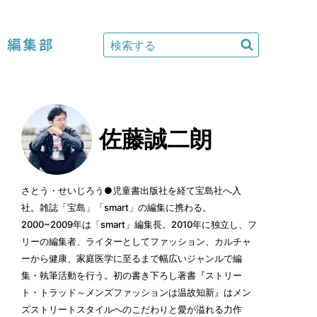
編集部
佐藤誠二朗
さとう・せいじろう●児童書出版社を経て宝島社へ入
社。雑誌「宝島」「smart」の編集に携わる。
2000~2009年は「smart」編集長。2010年に独立し、フ
リーの編集者、ライターとしてファッション、カルチャ
ーから健康、家庭医学に至るまで幅広いジャンルで編
集・執筆活動を行う。初の書き下ろし著書『ストリー
ト・トラッド～メンズファッションは温故知新』はメン
ズストリートスタイルへのこだわりと愛が溢れる力作