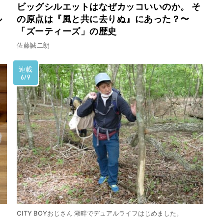
ビッグシルエットはなぜカッコいいのか。 そ
ル
の原点は『風と共に去りぬ』にあった？〜
「ズーティーズ」の歴史
佐藤誠二朗
連載
6/9
CITY BOYおじさん 湖畔でデュアルライフはじめました。