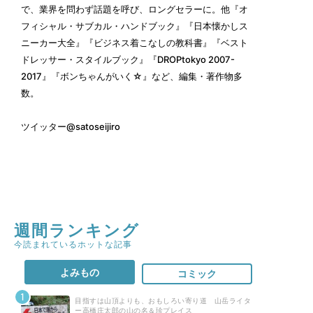
で、業界を問わず話題を呼び、ロングセラーに。他『オ
フィシャル・サブカル・ハンドブック』『日本懐かしス
ニーカー大全』『ビジネス着こなしの教科書』『ベスト
ドレッサー・スタイルブック』『DROPtokyo 2007-
2017』『ボンちゃんがいく☆』など、編集・著作物多
数。
ツイッター
@satoseijiro
週間ランキング
今読まれているホットな記事
よみもの
コミック
目指すは山頂よりも、おもしろい寄り道 山岳ライタ
ー高橋庄太郎の山の名＆珍プレイス