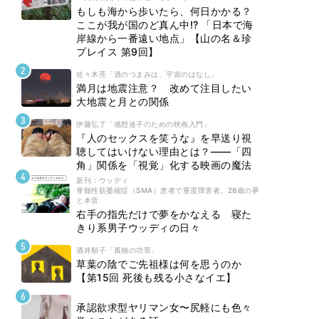
もしも海から歩いたら、何日かかる？
ここが我が国のど真ん中!? 「日本で海
岸線から一番遠い地点」【山の名＆珍
プレイス 第9回】
佐々木亮「酒のつまみは、宇宙のはなし」
満月は地震注意？ 改めて注目したい
大地震と月との関係
伊藤弘了「感想迷子のための映画入門」
『人のセックスを笑うな』を早送り視
聴してはいけない理由とは？――「四
角」関係を「視覚」化する映画の魔法
新刊 : ウッディ
脊髄性筋萎縮症（SMA）患者で重度障害者。28歳の夢
と本音
右手の指先だけで夢をかなえる 寝た
きり系男子ウッディの日々
酒井順子「孤独の功罪」
草葉の陰でご先祖様は何を思うのか
【第15回 死後も残る小さなイエ】
承認欲求型ヤリマン女〜尻軽にも色々