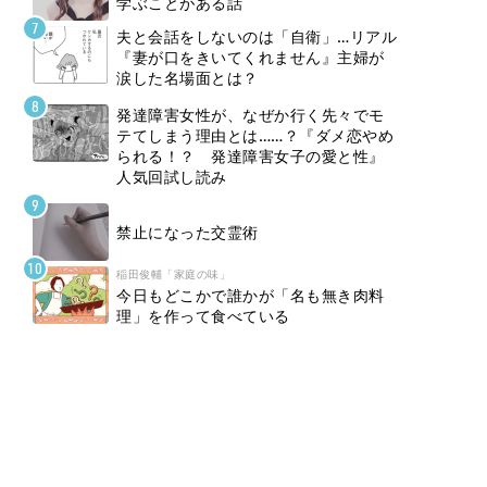
学ぶことがある話
夫と会話をしないのは「自衛」…リアル
『妻が口をきいてくれません』主婦が
涙した名場面とは？
発達障害女性が、なぜか行く先々でモ
テてしまう理由とは……？『ダメ恋やめ
られる！？ 発達障害女子の愛と性』
人気回試し読み
禁止になった交霊術
稲田俊輔「家庭の味」
今日もどこかで誰かが「名も無き肉料
理」を作って食べている