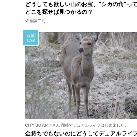
どうしても欲しい山のお宝、“シカの角”っ
どこを探せば見つかるの？
佐藤誠二朗
連載
12/9
CITY BOYおじさん 湖畔でデュアルライフはじめました。
金持ちでもないのにどうしてデュアルライ