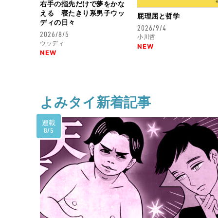
右手の指先だけで夢をかな
える 寝たきり系男子ウッ
屁理屈と哲学
ディの日々
2026/9/4
2026/8/5
小川哲
ウッディ
NEW
NEW
よみタイ新着記事
連載
8/5