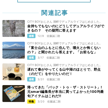
関連記事
CITY BOYおじさん 湖畔でデュアルライフはじめました。
金持ちでもないのにどうしてデュアルライフがで
きるの？ その疑問に答えます
連載
12/9
佐藤誠二朗
CITY BOYおじさん 湖畔でデュアルライフはじめました。
「富士山のふもとに住んで、噴火とか怖くない
の？」と聞かれたら答えます。「お前もな」
連載
3/17
佐藤誠二朗
CITY BOYおじさん 湖畔でデュアルライフはじめました。
遅れて春がやってくる山中湖のほとりで、野点
（のだて）をやりたいのだ！
連載
3/31
佐藤誠二朗
帰ってきた「バック・トゥ・ザ・ストリート」!
元smart編集長が本当に買ってよかった100均最
旬アイテムはこれだ!!
特集
3/20
佐藤誠二朗