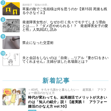
酒井順子「孤独の功罪」
草葉の陰でご先祖様は何を思うのか【第15回 死後も残
る小さなイエ】
発達障害女性が、なぜか行く先々でモテてしまう理由
とは……？『ダメ恋やめられる！？ 発達障害女子の愛
と性』人気回試し読み
禁止になった交霊術
夫と会話をしないのは「自衛」…リアル『妻が口をきい
てくれません』主婦が涙した名場面とは？
新着記事
～40代、そろそろ誰かと暮らしたい～ 超実践！ アラフ
ォー婚活のかなえ方
時代が変わっても、結局婚活でメリットが大きい
のは「知人の紹介」説！【超実践！ アラフォー
婚活のかなえ方 vol.10】