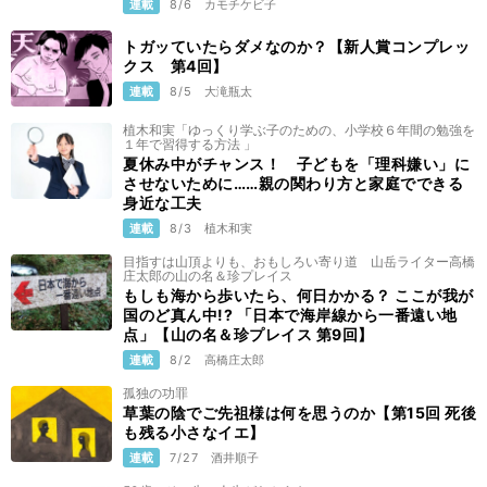
連載
8/6
カモチケビ子
トガッていたらダメなのか？【新人賞コンプレッ
クス 第4回】
連載
8/5
大滝瓶太
植木和実「ゆっくり学ぶ子のための、小学校６年間の勉強を
１年で習得する方法 」
夏休み中がチャンス！ 子どもを「理科嫌い」に
させないために……親の関わり方と家庭でできる
身近な工夫
連載
8/3
植木和実
目指すは山頂よりも、おもしろい寄り道 山岳ライター高橋
庄太郎の山の名＆珍プレイス
もしも海から歩いたら、何日かかる？ ここが我が
国のど真ん中!? 「日本で海岸線から一番遠い地
点」【山の名＆珍プレイス 第9回】
連載
8/2
高橋庄太郎
孤独の功罪
草葉の陰でご先祖様は何を思うのか【第15回 死後
も残る小さなイエ】
連載
7/27
酒井順子