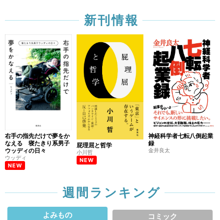
新刊情報
右手の指先だけで夢をか
神経科学者七転八倒起業
なえる 寝たきり系男子
録
屁理屈と哲学
ウッディの日々
金井良太
小川哲
ウッディ
NEW
NEW
週間ランキング
よみもの
コミック