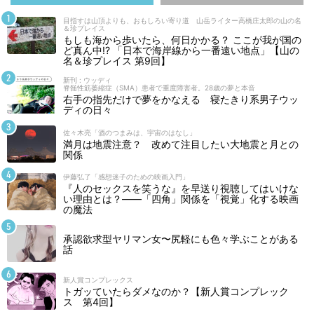
目指すは山頂よりも、おもしろい寄り道 山岳ライター高橋庄太郎の山の名
＆珍プレイス
もしも海から歩いたら、何日かかる？ ここが我が国の
ど真ん中!? 「日本で海岸線から一番遠い地点」【山の
名＆珍プレイス 第9回】
新刊 : ウッディ
脊髄性筋萎縮症（SMA）患者で重度障害者。28歳の夢と本音
右手の指先だけで夢をかなえる 寝たきり系男子ウッ
ディの日々
佐々木亮「酒のつまみは、宇宙のはなし」
満月は地震注意？ 改めて注目したい大地震と月との
関係
伊藤弘了「感想迷子のための映画入門」
『人のセックスを笑うな』を早送り視聴してはいけな
い理由とは？――「四角」関係を「視覚」化する映画
の魔法
承認欲求型ヤリマン女〜尻軽にも色々学ぶことがある
話
新人賞コンプレックス
トガッていたらダメなのか？【新人賞コンプレック
ス 第4回】