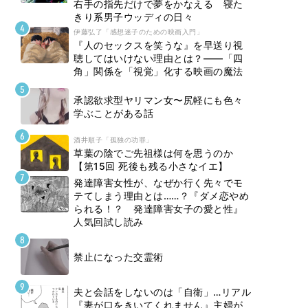
右手の指先だけで夢をかなえる 寝た
きり系男子ウッディの日々
伊藤弘了「感想迷子のための映画入門」
『人のセックスを笑うな』を早送り視
聴してはいけない理由とは？――「四
角」関係を「視覚」化する映画の魔法
承認欲求型ヤリマン女〜尻軽にも色々
学ぶことがある話
酒井順子「孤独の功罪」
草葉の陰でご先祖様は何を思うのか
【第15回 死後も残る小さなイエ】
発達障害女性が、なぜか行く先々でモ
テてしまう理由とは……？『ダメ恋やめ
られる！？ 発達障害女子の愛と性』
人気回試し読み
禁止になった交霊術
夫と会話をしないのは「自衛」…リアル
『妻が口をきいてくれません』主婦が