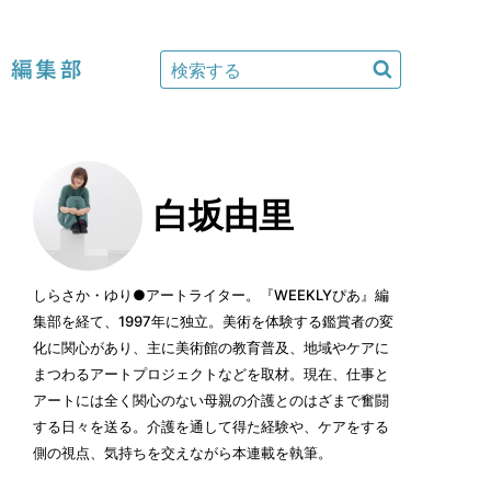
編集部
白坂由里
しらさか・ゆり●アートライター。『WEEKLYぴあ』編
集部を経て、1997年に独立。美術を体験する鑑賞者の変
化に関心があり、主に美術館の教育普及、地域やケアに
まつわるアートプロジェクトなどを取材。現在、仕事と
アートには全く関心のない母親の介護とのはざまで奮闘
する日々を送る。介護を通して得た経験や、ケアをする
側の視点、気持ちを交えながら本連載を執筆。