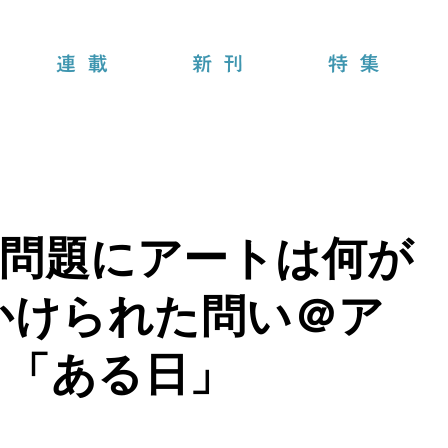
連載
新刊
特集
立問題にアートは何が
かけられた問い＠ア
ト「ある日」