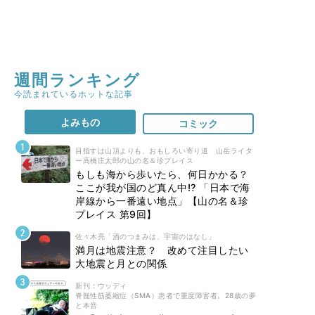
週間ランキング
今読まれているホットな記事
よみもの
コミック
目指すは山頂よりも、おもしろい寄り道 山岳ライタ
ー高橋庄太郎の山の名＆珍プレイス
もしも海から歩いたら、何日かかる？
ここが我が国のど真ん中!? 「日本で海
岸線から一番遠い地点」【山の名＆珍
プレイス 第9回】
佐々木亮「酒のつまみは、宇宙のはなし」
満月は地震注意？ 改めて注目したい
大地震と月との関係
新刊 : ウッディ
脊髄性筋萎縮症（SMA）患者で重度障害者。28歳の夢
と本音