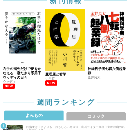
新刊情報
右手の指先だけで夢をか
神経科学者七転八倒起業
なえる 寝たきり系男子
録
屁理屈と哲学
ウッディの日々
金井良太
小川哲
ウッディ
NEW
NEW
週間ランキング
よみもの
コミック
目指すは山頂よりも、おもしろい寄り道 山岳ライター高橋庄太郎の山の名
＆珍プレイス