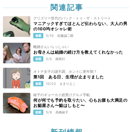
関連記事
グリズリー世代のバック・トゥ・ザ・ストリート
マニアックすぎてほとんど伝わらない、大人の男
の100均オシャレ術
連載
5/10
佐藤誠二朗
離婚さんいらっしゃい
お母さんは結婚の続け方を教えてくれなかった
連載
5/5
南和行
オトナ女子の謎不調、ホントに更年期？
第1回 ある日、生理が止まりました
連載
10/22
まきりえこ
綾子のギョーカイ総受けグルメ手帖
何が何でも予約を取りたい、心もお腹も大満足の
お鮨屋さん〜鮨はしもと〜
連載
5/9
高橋綾子