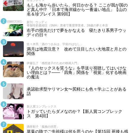
もしも海から歩いたら、何日かかる？ ここが我が国の
ど真ん中!? 「日本で海岸線から一番遠い地点」【山の
名＆珍プレイス 第9回】
新刊 : ウッディ
脊髄性筋萎縮症（SMA）患者で重度障害者。28歳の夢と本音
右手の指先だけで夢をかなえる 寝たきり系男子ウッ
ディの日々
佐々木亮「酒のつまみは、宇宙のはなし」
満月は地震注意？ 改めて注目したい大地震と月との
関係
伊藤弘了「感想迷子のための映画入門」
『人のセックスを笑うな』を早送り視聴してはいけな
い理由とは？――「四角」関係を「視覚」化する映画
の魔法
承認欲求型ヤリマン女〜尻軽にも色々学ぶことがある
話
新人賞コンプレックス
トガッていたらダメなのか？【新人賞コンプレック
ス 第4回】
酒井順子「孤独の功罪」
草葉の陰でご先祖様は何を思うのか【第15回 死後も残