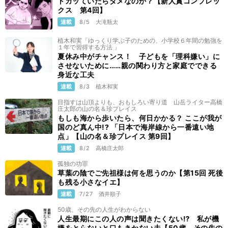
トガッていたらダメなのか？【新人賞コンプレッ
クス 第4回】
連載
8/5
大滝瓶太
植木和実「ゆっくり学ぶ子のための、小学校６年間の勉強を
１年で習得する方法 」
夏休み中がチャンス！ 子どもを「理科嫌い」に
させないために……親の関わり方と家庭でできる
身近な工夫
連載
8/3
植木和実
目指すは山頂よりも、おもしろい寄り道 山岳ライター高橋
庄太郎の山の名＆珍プレイス
もしも海から歩いたら、何日かかる？ ここが我が
国のど真ん中!? 「日本で海岸線から一番遠い地
点」【山の名＆珍プレイス 第9回】
連載
8/2
高橋庄太郎
孤独の功罪
草葉の陰でご先祖様は何を思うのか【第15回 死後
も残る小さなイエ】
連載
7/27
酒井順子
50歳、その先の人生がわからない
人生最期にこの人の声は聞きたくない⁉ 私が機
嫌をとらないと口もきかない夫【50歳、その先の