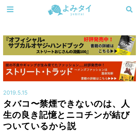
メニューを閉じる
よみタイ
ホーム
新着
検索する
連載
新刊
2019.5.15
特集
タバコ〜禁煙できないのは、人
生の良き記憶とニコチンが結び
編集部
ついているから説