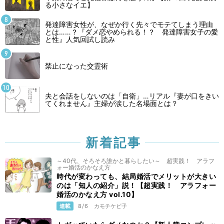
る小さなイエ】
発達障害女性が、なぜか行く先々でモテてしまう理由
とは……？『ダメ恋やめられる！？ 発達障害女子の愛
と性』人気回試し読み
禁止になった交霊術
夫と会話をしないのは「自衛」…リアル『妻が口をきい
てくれません』主婦が涙した名場面とは？
新着記事
～40代、そろそろ誰かと暮らしたい～ 超実践！ アラフ
ォー婚活のかなえ方
時代が変わっても、結局婚活でメリットが大きい
のは「知人の紹介」説！【超実践！ アラフォー
婚活のかなえ方 vol.10】
連載
8/6
カモチケビ子