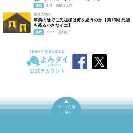
連載
8/2
高橋庄太郎
孤独の功罪
草葉の陰でご先祖様は何を思うのか【第15回 死後
も残る小さなイエ】
連載
7/27
酒井順子
ページ先頭に戻