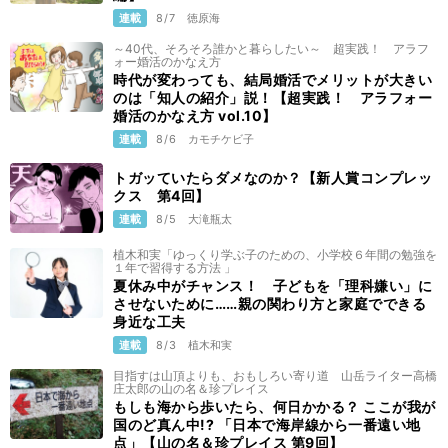
連載
8/7
徳原海
～40代、そろそろ誰かと暮らしたい～ 超実践！ アラフ
ォー婚活のかなえ方
時代が変わっても、結局婚活でメリットが大きい
のは「知人の紹介」説！【超実践！ アラフォー
婚活のかなえ方 vol.10】
連載
8/6
カモチケビ子
トガッていたらダメなのか？【新人賞コンプレッ
クス 第4回】
連載
8/5
大滝瓶太
植木和実「ゆっくり学ぶ子のための、小学校６年間の勉強を
１年で習得する方法 」
夏休み中がチャンス！ 子どもを「理科嫌い」に
させないために……親の関わり方と家庭でできる
身近な工夫
連載
8/3
植木和実
目指すは山頂よりも、おもしろい寄り道 山岳ライター高橋
庄太郎の山の名＆珍プレイス
もしも海から歩いたら、何日かかる？ ここが我が
国のど真ん中!? 「日本で海岸線から一番遠い地
点」【山の名＆珍プレイス 第9回】