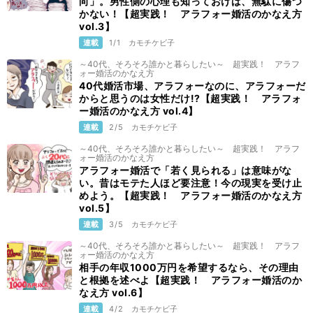
向」。男性側の心理も知っておけば、無駄に傷つ
かない！【超実践！ アラフォー婚活のかなえ方
vol.3】
連載
1/1
カモチケビ子
～40代、そろそろ誰かと暮らしたい～ 超実践！ アラフ
ォー婚活のかなえ方
40代婚活市場、アラフォーなのに、アラフォーだ
からと思うのは女性だけ!?【超実践！ アラフォ
ー婚活のかなえ方 vol.4】
連載
2/5
カモチケビ子
～40代、そろそろ誰かと暮らしたい～ 超実践！ アラフ
ォー婚活のかなえ方
アラフォー婚活で「若く見られる」は意味がな
い。昔はモテた人ほど要注意！今の現実を受け止
めよう。【超実践！ アラフォー婚活のかなえ方
vol.5】
連載
3/5
カモチケビ子
～40代、そろそろ誰かと暮らしたい～ 超実践！ アラフ
ォー婚活のかなえ方
相手の年収1000万円を希望するなら、その理由
と根拠を述べよ【超実践！ アラフォー婚活のか
なえ方 vol.6】
連載
4/2
カモチケビ子