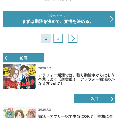
〈 次のページ 〉
まずは期限を決めて、覚悟を決める。
1
2
前回
2026.5.7
アラフォー婚活では、割り勘論争からはもう
卒業しよう【超実践！ アラフォー婚活のか
なえ方 vol.7】
次回
2026.7.2
婚活＝アプリ一択で本当にOK？ 性格に合