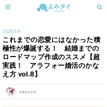
メニューを閉じる
よみタイ
ホーム
2026.6.4
新着
これまでの恋愛にはなかった積
検索する
極性が爆誕する！ 結婚までの
連載
ロードマップ作成のススメ【超
新刊
実践！ アラフォー婚活のかな
え方 vol.8】
特集
編集部
カモチケビ子