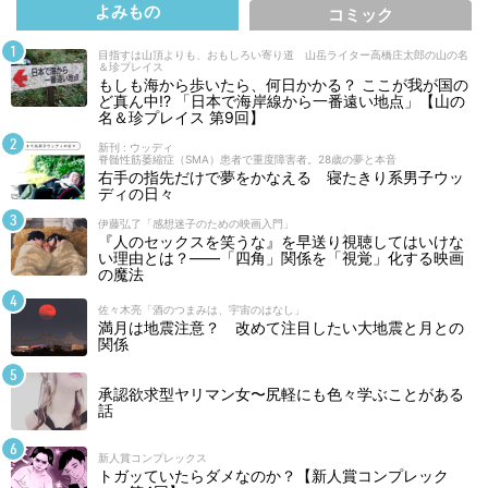
よみもの
コミック
目指すは山頂よりも、おもしろい寄り道 山岳ライター高橋庄太郎の山の名
＆珍プレイス
もしも海から歩いたら、何日かかる？ ここが我が国の
ど真ん中!? 「日本で海岸線から一番遠い地点」【山の
名＆珍プレイス 第9回】
新刊 : ウッディ
脊髄性筋萎縮症（SMA）患者で重度障害者。28歳の夢と本音
右手の指先だけで夢をかなえる 寝たきり系男子ウッ
ディの日々
伊藤弘了「感想迷子のための映画入門」
『人のセックスを笑うな』を早送り視聴してはいけな
い理由とは？――「四角」関係を「視覚」化する映画
の魔法
佐々木亮「酒のつまみは、宇宙のはなし」
満月は地震注意？ 改めて注目したい大地震と月との
関係
承認欲求型ヤリマン女〜尻軽にも色々学ぶことがある
話
新人賞コンプレックス
トガッていたらダメなのか？【新人賞コンプレック