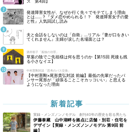
ス 第4回】
発達障害女性が、なぜか行く先々でモテてしまう理由
とは……？『ダメ恋やめられる！？ 発達障害女子の愛
と性』人気回試し読み
夫と会話をしないのは「自衛」…リアル『妻が口をきい
てくれません』主婦が涙した名場面とは？
酒井順子「孤独の功罪」
草葉の陰でご先祖様は何を思うのか【第15回 死後も残
る小さなイエ】
中村憲剛対談「思考のパス交換」
【中村憲剛×尾形貴弘対談 前編】最低の先輩だったパ
ンサー尾形が「頑張ることこそカッコいい」と思える
ようになった理由
新着記事
実録・メンズノンノモデル 創刊40年の歴史を彩る男たち
伊藤泰藏 山中湖畔を拠点に店舗・別荘・住宅を
デザイン【実録・メンズノンノモデル 第9回 前
編】