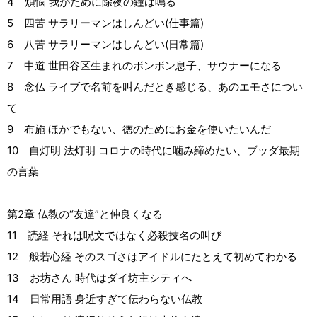
4 煩悩 我がために除夜の鐘は鳴る
5 四苦 サラリーマンはしんどい(仕事篇)
6 八苦 サラリーマンはしんどい(日常篇)
7 中道 世田谷区生まれのボンボン息子、サウナーになる
8 念仏 ライブで名前を叫んだとき感じる、あのエモさについ
て
9 布施 ほかでもない、徳のためにお金を使いたいんだ
10 自灯明 法灯明 コロナの時代に噛み締めたい、ブッダ最期
の言葉
第2章 仏教の“友達”と仲良くなる
11 読経 それは呪文ではなく必殺技名の叫び
12 般若心経 そのスゴさはアイドルにたとえて初めてわかる
13 お坊さん 時代はダイ坊主シティへ
14 日常用語 身近すぎて伝わらない仏教