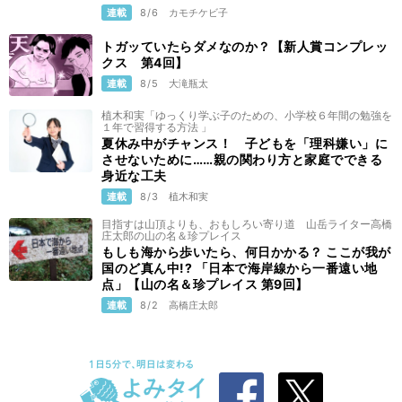
連載
8/6
カモチケビ子
トガッていたらダメなのか？【新人賞コンプレッ
クス 第4回】
連載
8/5
大滝瓶太
植木和実「ゆっくり学ぶ子のための、小学校６年間の勉強を
１年で習得する方法 」
夏休み中がチャンス！ 子どもを「理科嫌い」に
させないために……親の関わり方と家庭でできる
身近な工夫
連載
8/3
植木和実
目指すは山頂よりも、おもしろい寄り道 山岳ライター高橋
庄太郎の山の名＆珍プレイス
もしも海から歩いたら、何日かかる？ ここが我が
国のど真ん中!? 「日本で海岸線から一番遠い地
点」【山の名＆珍プレイス 第9回】
連載
8/2
高橋庄太郎