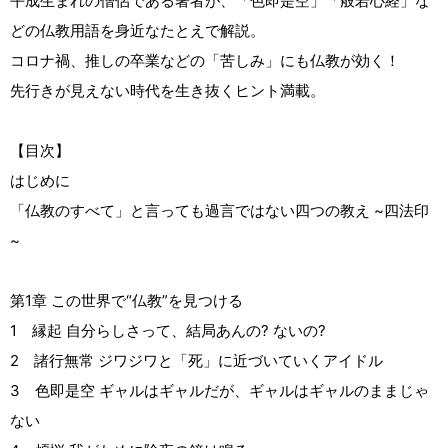
平成生まれの僧侶である著者が、「色即是空」「般若心経」な
どの仏教用語を身近なたとえで解説。
コロナ禍、推しの卒業などの「苦しみ」にも仏教が効く！
先行きが見えない時代を生き抜くヒント満載。
【目次】
はじめに
「仏教のすべて」と言っても過言ではない四つの教え ~四法印
~
第1章 この世界で“仏教”を見つける
1 縁起 自分らしさって、結局あんの? ないの?
2 諸行無常 ジワジワと「死」に近づいていくアイドル
3 色即是空 ギャルはギャルだが、ギャルはギャルのままじゃ
ない