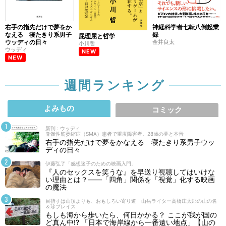
右手の指先だけで夢をか
神経科学者七転八倒起業
なえる 寝たきり系男子
録
屁理屈と哲学
ウッディの日々
金井良太
小川哲
ウッディ
NEW
NEW
週間ランキング
よみもの
コミック
新刊 : ウッディ
脊髄性筋萎縮症（SMA）患者で重度障害者。28歳の夢と本音
右手の指先だけで夢をかなえる 寝たきり系男子ウッ
ディの日々
伊藤弘了「感想迷子のための映画入門」
『人のセックスを笑うな』を早送り視聴してはいけな
い理由とは？――「四角」関係を「視覚」化する映画
の魔法
目指すは山頂よりも、おもしろい寄り道 山岳ライター高橋庄太郎の山の名
＆珍プレイス
もしも海から歩いたら、何日かかる？ ここが我が国の
ど真ん中!? 「日本で海岸線から一番遠い地点」【山の