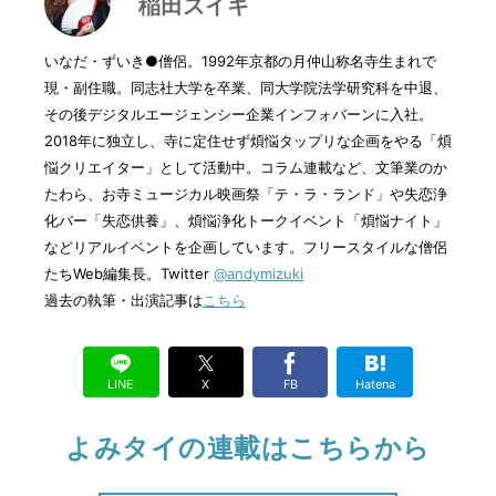
稲田ズイキ
いなだ・ずいき●僧侶。1992年京都の月仲山称名寺生まれで
現・副住職。同志社大学を卒業、同大学院法学研究科を中退、
その後デジタルエージェンシー企業インフォバーンに入社。
2018年に独立し、寺に定住せず煩悩タップリな企画をやる「煩
悩クリエイター」として活動中。コラム連載など、文筆業のか
たわら、お寺ミュージカル映画祭「テ・ラ・ランド」や失恋浄
化バー「失恋供養」、煩悩浄化トークイベント「煩悩ナイト」
などリアルイベントを企画しています。フリースタイルな僧侶
たちWeb編集長。Twitter
@andymizuki
過去の執筆・出演記事は
こちら
LINE
X
FB
Hatena
よみタイの連載はこちらから