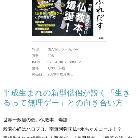
判型
四六判ソフトカバー
頁数
208
ISBN
978-4-08-788050-2
価格
1,200円+税
発売日
2020年12月16日
平成生まれの新型僧侶が説く「生き
るって無理ゲー」との向き合い方
世界一敷居の低い仏教本、爆誕！
般若心経はハロプロ、南無阿弥陀仏=永ちゃんコール！？