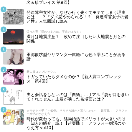
名＆珍プレイス 第9回】
発達障害女性が、なぜか行く先々でモテてしまう理由
とは……？『ダメ恋やめられる！？ 発達障害女子の愛
と性』人気回試し読み
佐々木亮「酒のつまみは、宇宙のはなし」
満月は地震注意？ 改めて注目したい大地震と月との
関係
承認欲求型ヤリマン女〜尻軽にも色々学ぶことがある
話
新人賞コンプレックス
トガッていたらダメなのか？【新人賞コンプレック
ス 第4回】
夫と会話をしないのは「自衛」…リアル『妻が口をきい
てくれません』主婦が涙した名場面とは？
カモチケビ子「～40代、そろそろ誰かと暮らしたい～ 超実践！ アラフォ
ー婚活のかなえ方」
時代が変わっても、結局婚活でメリットが大きいのは
「知人の紹介」説！【超実践！ アラフォー婚活のか
なえ方 vol.10】