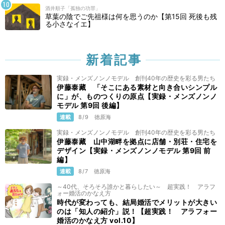
酒井順子「孤独の功罪」
草葉の陰でご先祖様は何を思うのか【第15回 死後も残
る小さなイエ】
新着記事
実録・メンズノンノモデル 創刊40年の歴史を彩る男たち
伊藤泰藏 「そこにある素材と向き合いシンプル
に」が、ものつくりの原点【実録・メンズノンノ
モデル 第9回 後編】
連載
8/9
徳原海
実録・メンズノンノモデル 創刊40年の歴史を彩る男たち
伊藤泰藏 山中湖畔を拠点に店舗・別荘・住宅を
デザイン【実録・メンズノンノモデル 第9回 前
編】
連載
8/7
徳原海
～40代、そろそろ誰かと暮らしたい～ 超実践！ アラフ
ォー婚活のかなえ方
時代が変わっても、結局婚活でメリットが大きい
のは「知人の紹介」説！【超実践！ アラフォー
婚活のかなえ方 vol.10】