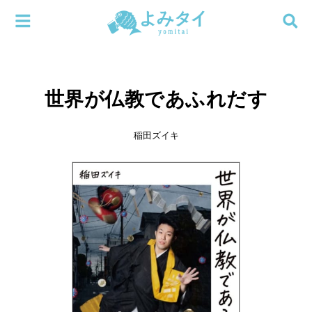
メニューを閉じる
よみタイ
ホーム
世界が仏教であふれだす
新着
検索する
連載
稲田ズイキ
新刊
特集
編集部