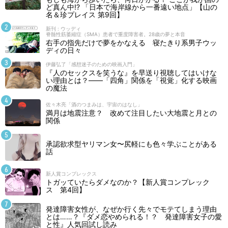
ど真ん中!? 「日本で海岸線から一番遠い地点」【山の
名＆珍プレイス 第9回】
新刊 : ウッディ
脊髄性筋萎縮症（SMA）患者で重度障害者。28歳の夢と本音
右手の指先だけで夢をかなえる 寝たきり系男子ウッ
ディの日々
伊藤弘了「感想迷子のための映画入門」
『人のセックスを笑うな』を早送り視聴してはいけな
い理由とは？――「四角」関係を「視覚」化する映画
の魔法
佐々木亮「酒のつまみは、宇宙のはなし」
満月は地震注意？ 改めて注目したい大地震と月との
関係
承認欲求型ヤリマン女〜尻軽にも色々学ぶことがある
話
新人賞コンプレックス
トガッていたらダメなのか？【新人賞コンプレック
ス 第4回】
発達障害女性が、なぜか行く先々でモテてしまう理由
とは……？『ダメ恋やめられる！？ 発達障害女子の愛
と性』人気回試し読み