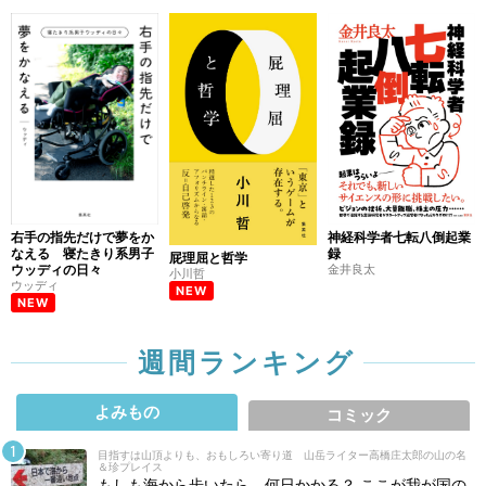
右手の指先だけで夢をか
神経科学者七転八倒起業
なえる 寝たきり系男子
録
屁理屈と哲学
ウッディの日々
金井良太
小川哲
ウッディ
NEW
NEW
週間ランキング
よみもの
コミック
目指すは山頂よりも、おもしろい寄り道 山岳ライター高橋庄太郎の山の名
＆珍プレイス
もしも海から歩いたら、何日かかる？ ここが我が国の