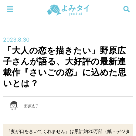
メニューを閉じる
よみタイ
ホーム
2023.8.30
新着
「大人の恋を描きたい」野原広
検索する
子さんが語る、大好評の最新連
連載
載作『さいごの恋』に込めた思
新刊
いとは？
特集
野原広子
編集部
『妻が口をきいてくれません』は累計約20万部（紙・デジタ