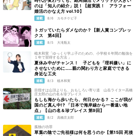
時代が変わっても、結局婚活でメリットが大きい
のは「知人の紹介」説！【超実践！ アラフォー
婚活のかなえ方 vol.10】
連載
8/6
カモチケビ子
トガッていたらダメなのか？【新人賞コンプレッ
クス 第4回】
連載
8/5
大滝瓶太
植木和実「ゆっくり学ぶ子のための、小学校６年間の勉強を
１年で習得する方法 」
夏休み中がチャンス！ 子どもを「理科嫌い」に
させないために……親の関わり方と家庭でできる
身近な工夫
連載
8/3
植木和実
目指すは山頂よりも、おもしろい寄り道 山岳ライター高橋
庄太郎の山の名＆珍プレイス
もしも海から歩いたら、何日かかる？ ここが我が
国のど真ん中!? 「日本で海岸線から一番遠い地
点」【山の名＆珍プレイス 第9回】
連載
8/2
高橋庄太郎
孤独の功罪
草葉の陰でご先祖様は何を思うのか【第15回 死後