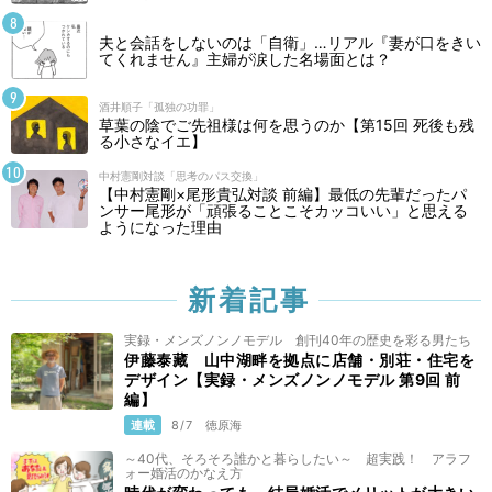
夫と会話をしないのは「自衛」…リアル『妻が口をきい
てくれません』主婦が涙した名場面とは？
酒井順子「孤独の功罪」
草葉の陰でご先祖様は何を思うのか【第15回 死後も残
る小さなイエ】
中村憲剛対談「思考のパス交換」
【中村憲剛×尾形貴弘対談 前編】最低の先輩だったパ
ンサー尾形が「頑張ることこそカッコいい」と思える
ようになった理由
新着記事
実録・メンズノンノモデル 創刊40年の歴史を彩る男たち
伊藤泰藏 山中湖畔を拠点に店舗・別荘・住宅を
デザイン【実録・メンズノンノモデル 第9回 前
編】
連載
8/7
徳原海
～40代、そろそろ誰かと暮らしたい～ 超実践！ アラフ
ォー婚活のかなえ方