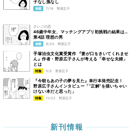
子なし孫なし
連載
7/16
野原広子
さいごの恋
46歳中年女、マッチングアプリ初挑戦の結果は…
第4話 理想の男
連載
8/20
野原広子
手塚治虫文化賞受賞作 『妻が口をきいてくれませ
ん』作者・野原広子さんが考える「幸せな夫婦」
とは
特集
5/5
野原広子
『今朝もあの子の夢を見た』単行本発売記念！
野原広子さんインタビュー「“正解”を描いちゃい
けない本だと思った」
特集
11/22
野原広子
新刊情報