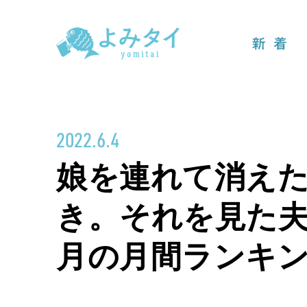
新着
2022.6.4
娘を連れて消え
き。それを見た夫
月の月間ランキン