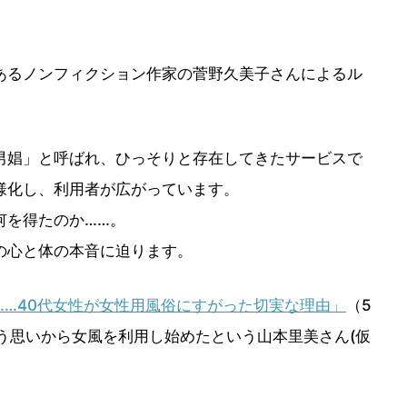
あるノンフィクション作家の菅野久美子さんによるル
男娼」と呼ばれ、ひっそりと存在してきたサービスで
様化し、利用者が広がっています。
何を得たのか……。
の心と体の本音に迫ります。
……40代女性が女性用風俗にすがった切実な理由」
（5
う思いから女風を利用し始めたという山本里美さん(仮