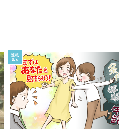
連載
8/6