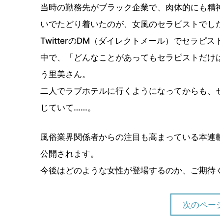
当時の勤務先がブラック企業で、肉体的にも精
いでたどり着いたのが、女風のセラピストでし
TwitterのDM（ダイレクトメール）でセラ
中で、「どんなことがあってもセラピストだけ
う里美さん。
二人でラブホテルに行くようになってからも、
じていて……。
風俗業界関係者からの注目も高まっている本連
公開されます。
今後はどのような女性が登場するのか、ご期待
次のページ