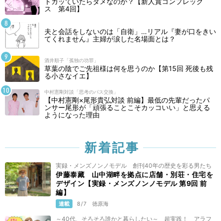
トガッていたらダメなのか？【新人賞コンプレック
ス 第4回】
夫と会話をしないのは「自衛」…リアル『妻が口をきい
てくれません』主婦が涙した名場面とは？
酒井順子「孤独の功罪」
草葉の陰でご先祖様は何を思うのか【第15回 死後も残
る小さなイエ】
中村憲剛対談「思考のパス交換」
【中村憲剛×尾形貴弘対談 前編】最低の先輩だったパ
ンサー尾形が「頑張ることこそカッコいい」と思える
ようになった理由
新着記事
実録・メンズノンノモデル 創刊40年の歴史を彩る男たち
伊藤泰藏 山中湖畔を拠点に店舗・別荘・住宅を
デザイン【実録・メンズノンノモデル 第9回 前
編】
連載
8/7
徳原海
～40代、そろそろ誰かと暮らしたい～ 超実践！ アラフ