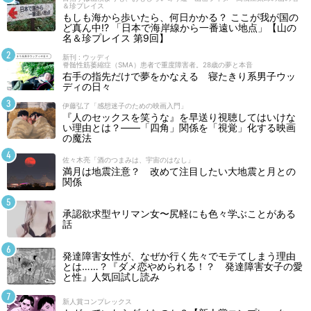
＆珍プレイス
もしも海から歩いたら、何日かかる？ ここが我が国の
ど真ん中!? 「日本で海岸線から一番遠い地点」【山の
名＆珍プレイス 第9回】
新刊 : ウッディ
脊髄性筋萎縮症（SMA）患者で重度障害者。28歳の夢と本音
右手の指先だけで夢をかなえる 寝たきり系男子ウッ
ディの日々
伊藤弘了「感想迷子のための映画入門」
『人のセックスを笑うな』を早送り視聴してはいけな
い理由とは？――「四角」関係を「視覚」化する映画
の魔法
佐々木亮「酒のつまみは、宇宙のはなし」
満月は地震注意？ 改めて注目したい大地震と月との
関係
承認欲求型ヤリマン女〜尻軽にも色々学ぶことがある
話
発達障害女性が、なぜか行く先々でモテてしまう理由
とは……？『ダメ恋やめられる！？ 発達障害女子の愛
と性』人気回試し読み
新人賞コンプレックス