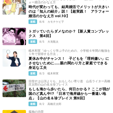
ォー婚活のかなえ方
時代が変わっても、結局婚活でメリットが大きい
のは「知人の紹介」説！【超実践！ アラフォー
婚活のかなえ方 vol.10】
連載
8/6
カモチケビ子
トガッていたらダメなのか？【新人賞コンプレッ
クス 第4回】
連載
8/5
大滝瓶太
植木和実「ゆっくり学ぶ子のための、小学校６年間の勉強を
１年で習得する方法 」
夏休み中がチャンス！ 子どもを「理科嫌い」に
させないために……親の関わり方と家庭でできる
身近な工夫
連載
8/3
植木和実
目指すは山頂よりも、おもしろい寄り道 山岳ライター高橋
庄太郎の山の名＆珍プレイス
もしも海から歩いたら、何日かかる？ ここが我が
国のど真ん中!? 「日本で海岸線から一番遠い地
点」【山の名＆珍プレイス 第9回】
連載
8/2
高橋庄太郎
孤独の功罪