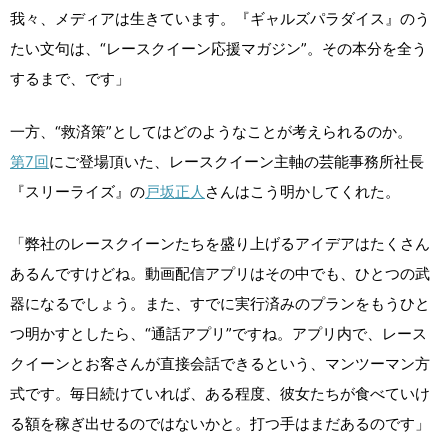
我々、メディアは生きています。『ギャルズパラダイス』のう
たい文句は、“レースクイーン応援マガジン”。その本分を全う
するまで、です」
一方、“救済策”としてはどのようなことが考えられるのか。
第7回
にご登場頂いた、レースクイーン主軸の芸能事務所社長
『スリーライズ』の
戸坂正人
さんはこう明かしてくれた。
「弊社のレースクイーンたちを盛り上げるアイデアはたくさん
あるんですけどね。動画配信アプリはその中でも、ひとつの武
器になるでしょう。また、すでに実行済みのプランをもうひと
つ明かすとしたら、“通話アプリ”ですね。アプリ内で、レース
クイーンとお客さんが直接会話できるという、マンツーマン方
式です。毎日続けていれば、ある程度、彼女たちが食べていけ
る額を稼ぎ出せるのではないかと。打つ手はまだあるのです」