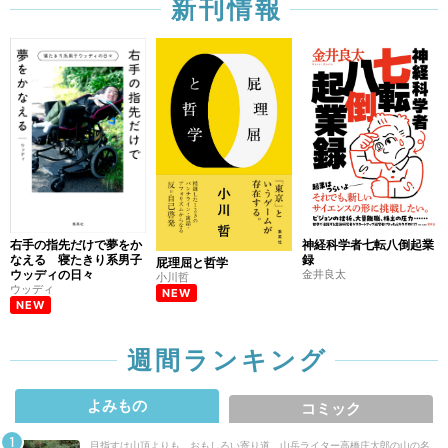
新刊情報
右手の指先だけで夢をか
神経科学者七転八倒起業
なえる 寝たきり系男子
録
屁理屈と哲学
ウッディの日々
金井良太
小川哲
ウッディ
NEW
NEW
週間ランキング
よみもの
コミック
目指すは山頂よりも、おもしろい寄り道 山岳ライター高橋庄太郎の山の名