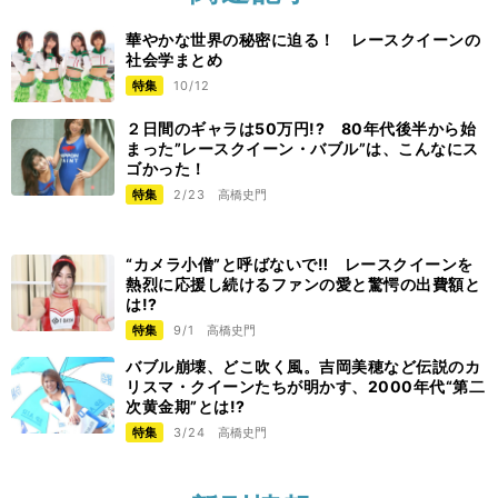
華やかな世界の秘密に迫る！ レースクイーンの
社会学まとめ
特集
10/12
２日間のギャラは50万円!? 80年代後半から始
まった”レースクイーン・バブル”は、こんなにス
ゴかった！
特集
2/23
高橋史門
“カメラ小僧”と呼ばないで‼️ レースクイーンを
熱烈に応援し続けるファンの愛と驚愕の出費額と
は!?
特集
9/1
高橋史門
バブル崩壊、どこ吹く風。吉岡美穂など伝説のカ
リスマ・クイーンたちが明かす、2000年代“第二
次黄金期”とは!?
特集
3/24
高橋史門