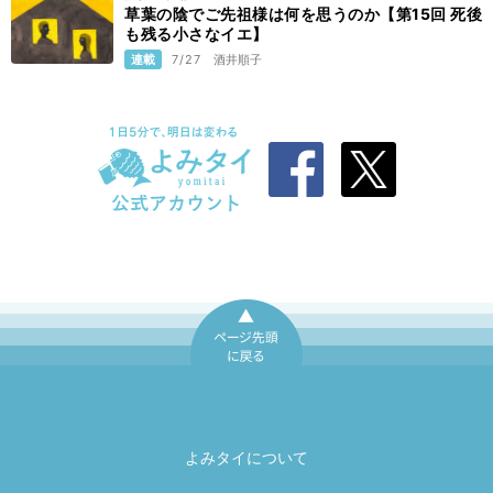
草葉の陰でご先祖様は何を思うのか【第15回 死後
も残る小さなイエ】
連載
7/27
酒井順子
ページ先頭に戻
る
よみタイについて