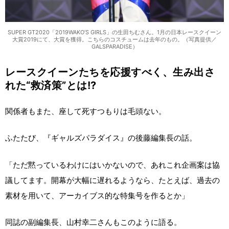
SUPER GT2020「2019WAKO’S GIRLS」の生田ちむさん。1月の日本レースクイーン
大賞2019にて、大賞を獲得。こちらのコスチュームは去年のもの。（写真提供／
GALSPARADISE）
レースクイーンたちを応援すべく、生み出さ
れた“救済策”とは!?
関係者もまた、座して死すつもりは毛頭ない。
ふたたび、『ギャルズパラダイス』の後藤編集長の話。
「ただ黙っているわけにはいかないので、あれこれ企画案は協
議してます。開幕が大幅に遅れるようなら、たとえば、過去の
素材を用いて、アーカイブス的な特集号を作るとか」
同誌の副編集長、山村幸二さんもこのように語る。