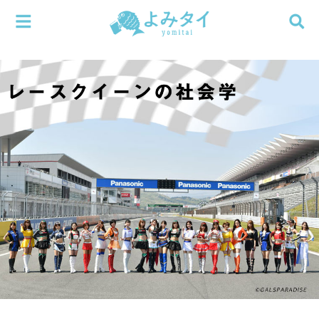
メニューを閉じる
よみタイ
ホーム
新着
検索する
連載
新刊
特集
編集部