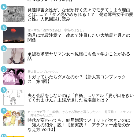
発達障害女性が、なぜか行く先々でモテてしまう理由
とは……？『ダメ恋やめられる！？ 発達障害女子の愛
と性』人気回試し読み
佐々木亮「酒のつまみは、宇宙のはなし」
満月は地震注意？ 改めて注目したい大地震と月との
関係
承認欲求型ヤリマン女〜尻軽にも色々学ぶことがある
話
新人賞コンプレックス
トガッていたらダメなのか？【新人賞コンプレック
ス 第4回】
夫と会話をしないのは「自衛」…リアル『妻が口をきい
てくれません』主婦が涙した名場面とは？
カモチケビ子「～40代、そろそろ誰かと暮らしたい～ 超実践！ アラフォ
ー婚活のかなえ方」
時代が変わっても、結局婚活でメリットが大きいのは
「知人の紹介」説！【超実践！ アラフォー婚活のか
なえ方 vol.10】