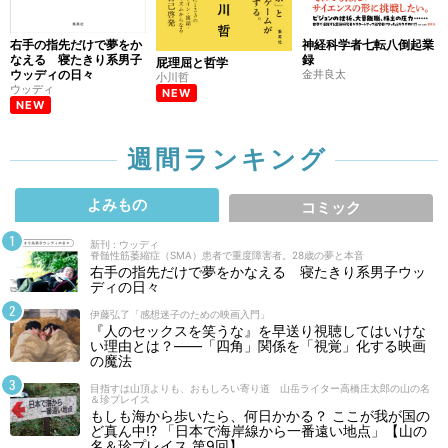
右手の指先だけで夢をか
神経科学者七転八倒起業
なえる 寝たきり系男子
録
屁理屈と哲学
ウッディの日々
金井良太
小川哲
ウッディ
NEW
NEW
週間ランキング
よみもの
コミック
新刊 : ウッディ
脊髄性筋萎縮症（SMA）患者で重度障害者。28歳の夢と本音
右手の指先だけで夢をかなえる 寝たきり系男子ウッ
ディの日々
伊藤弘了「感想迷子のための映画入門」
『人のセックスを笑うな』を早送り視聴してはいけな
い理由とは？――「四角」関係を「視覚」化する映画
の魔法
目指すは山頂よりも、おもしろい寄り道 山岳ライター高橋庄太郎の山の名
＆珍プレイス
もしも海から歩いたら、何日かかる？ ここが我が国の
ど真ん中!? 「日本で海岸線から一番遠い地点」【山の
名＆珍プレイス 第9回】