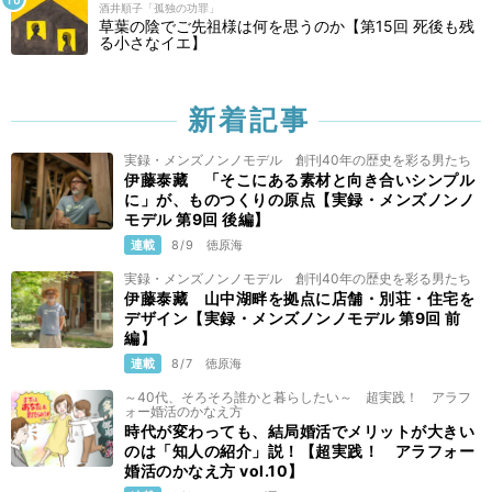
酒井順子「孤独の功罪」
草葉の陰でご先祖様は何を思うのか【第15回 死後も残
る小さなイエ】
新着記事
実録・メンズノンノモデル 創刊40年の歴史を彩る男たち
伊藤泰藏 「そこにある素材と向き合いシンプル
に」が、ものつくりの原点【実録・メンズノンノ
モデル 第9回 後編】
連載
8/9
徳原海
実録・メンズノンノモデル 創刊40年の歴史を彩る男たち
伊藤泰藏 山中湖畔を拠点に店舗・別荘・住宅を
デザイン【実録・メンズノンノモデル 第9回 前
編】
連載
8/7
徳原海
～40代、そろそろ誰かと暮らしたい～ 超実践！ アラフ
ォー婚活のかなえ方
時代が変わっても、結局婚活でメリットが大きい
のは「知人の紹介」説！【超実践！ アラフォー
婚活のかなえ方 vol.10】