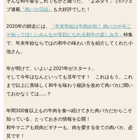
そんな和牛愛をこれでもかと綴った、「よみタイ」でのウェ
ブ連載
『肉バカ日誌』
も大好評でした！
2020年の師走には、
「年末年始は牛肉の旬！ 肉バカが今こ
そ知ってほしいみんなが笑顔になれる和牛の楽しみ方」
特集
で、年末年始ならではの和牛の味わい方を紹介してくれた小
池さん。
年が明けて、いよいよ2021年がスタート。
そして今年はなんといっても丑年です！ これはもう、これ
まで以上に美味しく和牛を味わう秘訣を改めて肉バカに聞い
ておかなくては……？
年間300食以上もの牛肉を食べ続けてきた肉バカだからこそ
知っている、とっておきの情報を公開！
和牛マニアも焼肉ビギナーも、肉を愛する全ての肉バカ、必
見です！