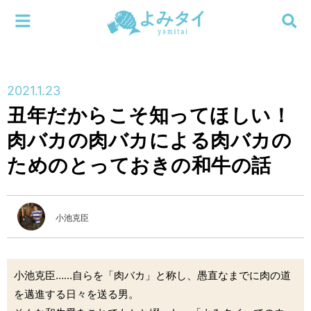
メニューを閉じる
よみタイ
ホーム
2021.1.23
新着
丑年だからこそ知ってほしい！
検索する
肉バカの肉バカによる肉バカの
連載
ためのとっておきの和牛の話
新刊
特集
小池克臣
編集部
小池克臣……自らを「肉バカ」と称し、愚直なまでに肉の道
を邁進する日々を送る男。