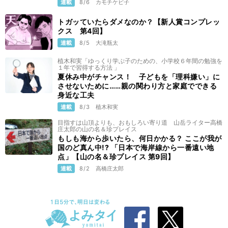
連載
8/6
カモチケビ子
トガッていたらダメなのか？【新人賞コンプレッ
クス 第4回】
連載
8/5
大滝瓶太
植木和実「ゆっくり学ぶ子のための、小学校６年間の勉強を
１年で習得する方法 」
夏休み中がチャンス！ 子どもを「理科嫌い」に
させないために……親の関わり方と家庭でできる
身近な工夫
連載
8/3
植木和実
目指すは山頂よりも、おもしろい寄り道 山岳ライター高橋
庄太郎の山の名＆珍プレイス
もしも海から歩いたら、何日かかる？ ここが我が
国のど真ん中!? 「日本で海岸線から一番遠い地
点」【山の名＆珍プレイス 第9回】
連載
8/2
高橋庄太郎