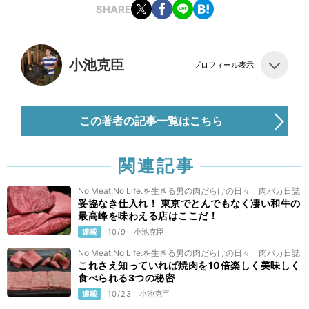
SHARE
小池克臣
プロフィール表示
この著者の記事一覧はこちら
関連記事
No Meat,No Life.を生きる男の肉だらけの日々 肉バカ日誌
妥協なき仕入れ！ 東京でとんでもなく凄い和牛の
最高峰を味わえる店はここだ！
連載
10/9
小池克臣
No Meat,No Life.を生きる男の肉だらけの日々 肉バカ日誌
これさえ知っていれば焼肉を10倍楽しく美味しく
食べられる3つの秘密
連載
10/23
小池克臣