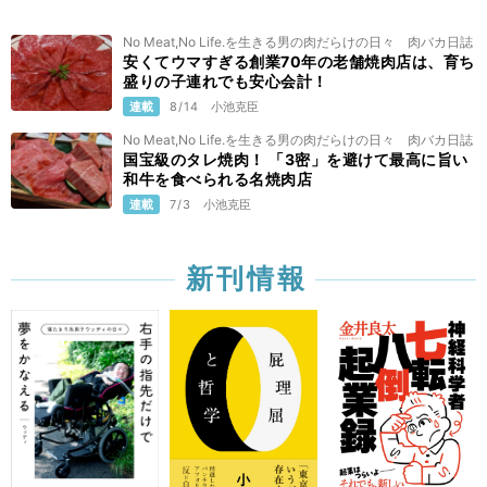
No Meat,No Life.を生きる男の肉だらけの日々 肉バカ日誌
安くてウマすぎる創業70年の老舗焼肉店は、育ち
盛りの子連れでも安心会計！
連載
8/14
小池克臣
No Meat,No Life.を生きる男の肉だらけの日々 肉バカ日誌
国宝級のタレ焼肉！ 「3密」を避けて最高に旨い
和牛を食べられる名焼肉店
連載
7/3
小池克臣
新刊情報