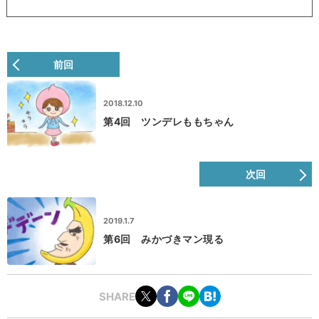
前回
2018.12.10
第4回 ツンデレももちゃん
次回
2019.1.7
第6回 みかづきマン現る
SHARE