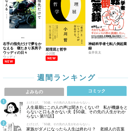
右手の指先だけで夢をか
神経科学者七転八倒起業
なえる 寝たきり系男子
録
屁理屈と哲学
ウッディの日々
金井良太
小川哲
ウッディ
NEW
NEW
週間ランキング
コミック
よみもの
とげとげ。「50歳、その先の人生がわからない」
人生最期にこの人の声は聞きたくない⁉ 私が機嫌をと
らないと口もきかない夫【50歳、その先の人生がわか
らない 第11話】
とげとげ。「50歳、その先の人生がわからない」
家族がダメになったら人生は終わり？ 老婦人の言葉