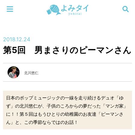
メニューを閉じる
よみタイ
ホーム
2018.12.24
新着
第5回 男まさりのピーマンさん
検索する
連載
北川悠仁
新刊
特集
日本のポップミュージックの一線を走り続けるデュオ「ゆ
ず」の北川悠仁が、子供のころからの夢だった「マンガ家」
編集部
に！！第５回はもうひとりの幼稚園のお友達「ピーマンさ
ん」と、この季節ならではのお話！