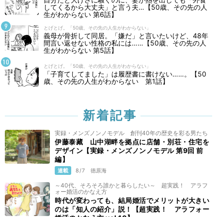
してくるから大丈夫」と言う夫…【50歳、その先の人
生がわからない 第6話】
とげとげ。「50歳、その先の人生がわからない」
義母が骨折して同居。「嫌だ」と言いたいけど、48年
間言い返せない性格の私には……【50歳、その先の人
生がわからない 第5話】
とげとげ。「50歳、その先の人生がわからない」
「子育てしてました」は履歴書に書けない……。【50
歳、その先の人生がわからない 第1話】
新着記事
実録・メンズノンノモデル 創刊40年の歴史を彩る男たち
伊藤泰藏 山中湖畔を拠点に店舗・別荘・住宅を
デザイン【実録・メンズノンノモデル 第9回 前
編】
連載
8/7
徳原海
～40代、そろそろ誰かと暮らしたい～ 超実践！ アラフ
ォー婚活のかなえ方
時代が変わっても、結局婚活でメリットが大きい
のは「知人の紹介」説！【超実践！ アラフォー