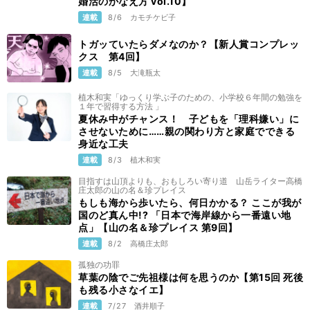
婚活のかなえ方 vol.10】
連載
8/6
カモチケビ子
トガッていたらダメなのか？【新人賞コンプレッ
クス 第4回】
連載
8/5
大滝瓶太
植木和実「ゆっくり学ぶ子のための、小学校６年間の勉強を
１年で習得する方法 」
夏休み中がチャンス！ 子どもを「理科嫌い」に
させないために……親の関わり方と家庭でできる
身近な工夫
連載
8/3
植木和実
目指すは山頂よりも、おもしろい寄り道 山岳ライター高橋
庄太郎の山の名＆珍プレイス
もしも海から歩いたら、何日かかる？ ここが我が
国のど真ん中!? 「日本で海岸線から一番遠い地
点」【山の名＆珍プレイス 第9回】
連載
8/2
高橋庄太郎
孤独の功罪
草葉の陰でご先祖様は何を思うのか【第15回 死後
も残る小さなイエ】
連載
7/27
酒井順子