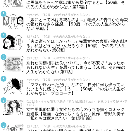
に勇気をもらって家出旅から帰宅すると…【50歳、そ
の先の人生がわからない 第10話】
とげとげ。「50歳、その先の人生がわからない」
「娘にとって私は毒親なのよ…」老婦人の告白から母親
の報われなさを痛感…【50歳、その先の人生がわから
ない 第9話】
とげとげ。「50歳、その先の人生がわからない」
「夫に逝ってほしかった…」先輩女性の言葉が突き刺さ
る。私はどうしたいんだろう？【50歳、その先の人生
がわからない 第8話】
とげとげ。「50歳、その先の人生がわからない」
別れた同棲相手は良いパパに。今が不安で「あったか
もしれない人生」を思ってしまう…【50歳、その先の
人生がわからない 第7話】
とげとげ。「50歳、その先の人生がわからない」
「ママが終わっただけ」なのに、自分に何も残ってい
ないように感じてしまう……【50歳、その先の人生が
わからない プロローグ】
なかはら・ももた/菅野久美子「私たちは癒されたい 女風に行ってもいいで
すか？」
女性用風俗に通う女性たちの心のうちを描くコミック
新連載【漫画：なかはら・ももた／原作：菅野久美子
「私たちは癒されたい」第1話前編】
とげとげ。「50歳、その先の人生がわからない」
自分だと大げさに騒ぐのに、妻が熱を出しても「外食