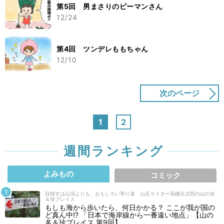
第5回 男まさりのピーマンさん
12/24
第4回 ツンデレももちゃん
12/10
次のページ
1
2
週間ランキング
よみもの
コミック
目指すは山頂よりも、おもしろい寄り道 山岳ライター高橋庄太郎の山の名
＆珍プレイス
もしも海から歩いたら、何日かかる？ ここが我が国の
ど真ん中!? 「日本で海岸線から一番遠い地点」【山の
名＆珍プレイス 第9回】