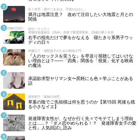
佐々木亮「酒のつまみは、宇宙のはなし」
満月は地震注意？ 改めて注目したい大地震と月との
関係
新刊 : ウッディ
脊髄性筋萎縮症（SMA）患者で重度障害者。28歳の夢と本音
右手の指先だけで夢をかなえる 寝たきり系男子ウッ
ディの日々
伊藤弘了「感想迷子のための映画入門」
『人のセックスを笑うな』を早送り視聴してはいけな
い理由とは？――「四角」関係を「視覚」化する映画
の魔法
承認欲求型ヤリマン女〜尻軽にも色々学ぶことがある
話
酒井順子「孤独の功罪」
草葉の陰でご先祖様は何を思うのか【第15回 死後も残
る小さなイエ】
発達障害女性が、なぜか行く先々でモテてしまう理由
とは……？『ダメ恋やめられる！？ 発達障害女子の愛
と性』人気回試し読み