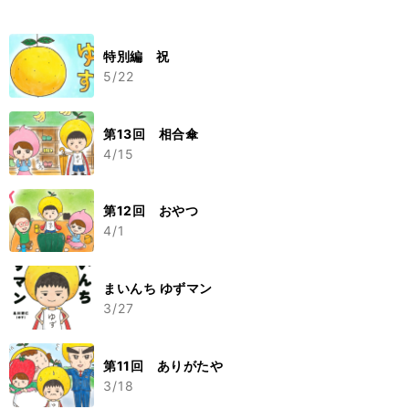
特別編 祝
5/22
第13回 相合傘
4/15
第12回 おやつ
4/1
まいんち ゆずマン
3/27
第11回 ありがたや
3/18