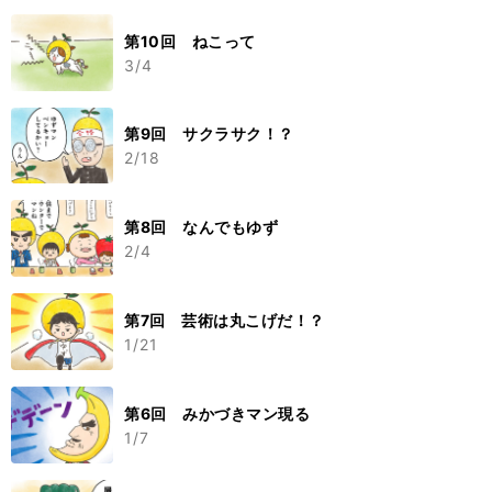
第10回 ねこって
3/4
第9回 サクラサク！？
2/18
第8回 なんでもゆず
2/4
第7回 芸術は丸こげだ！？
1/21
第6回 みかづきマン現る
1/7