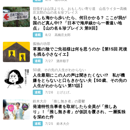
目指すは山頂よりも、おもしろい寄り道 山岳ライター高橋
庄太郎の山の名＆珍プレイス
もしも海から歩いたら、何日かかる？ ここが我が
国のど真ん中!? 「日本で海岸線から一番遠い地
点」【山の名＆珍プレイス 第9回】
連載
8/2
高橋庄太郎
孤独の功罪
草葉の陰でご先祖様は何を思うのか【第15回 死後
も残る小さなイエ】
連載
7/27
酒井順子
50歳、その先の人生がわからない
人生最期にこの人の声は聞きたくない⁉ 私が機
嫌をとらないと口もきかない夫【50歳、その先の
人生がわからない 第11話】
連載
7/26
とげとげ。
鈴木大介 「推し無き者」の憂鬱
発達特性当事者を取材したら全員が「推しあ
り」！「推し無き者」が仮説を覆され、一層孤独
を深めた件
連載
7/25
鈴木大介