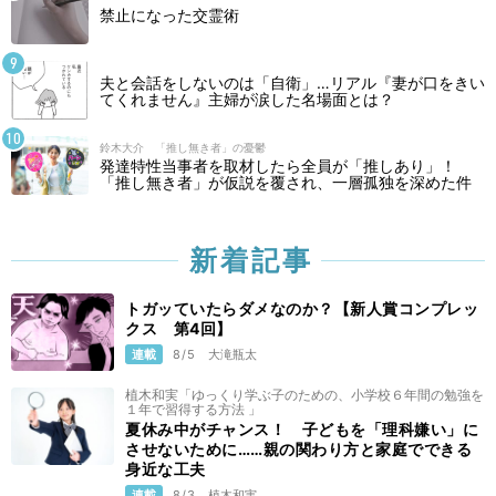
禁止になった交霊術
夫と会話をしないのは「自衛」…リアル『妻が口をきい
てくれません』主婦が涙した名場面とは？
鈴木大介 「推し無き者」の憂鬱
発達特性当事者を取材したら全員が「推しあり」！
「推し無き者」が仮説を覆され、一層孤独を深めた件
新着記事
トガッていたらダメなのか？【新人賞コンプレッ
クス 第4回】
連載
8/5
大滝瓶太
植木和実「ゆっくり学ぶ子のための、小学校６年間の勉強を
１年で習得する方法 」
夏休み中がチャンス！ 子どもを「理科嫌い」に
させないために……親の関わり方と家庭でできる
身近な工夫
連載
8/3
植木和実