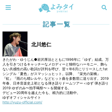
メニューを閉じる
よみタイ
ホーム
記事一覧
新着
北川悠仁
検索する
連載
きたがわ・ゆうじん●岩沢厚治とともに1996年に「ゆず」結成。万
新刊
人を引きつけるキャッチーなメロディーと独特なハーモニー、飾ら
ない共感性の高い歌詞が評判を呼び、翌々年6月にリリースした1st
シングル「夏色」がスマッシュヒット。以降、『栄光の架橋』
特集
『虹』『雨のち晴レルヤ』などヒット曲を多数世に送り出す。2019
年春、日本音楽史上初となる弾き語りドームツアー＜ゆず 弾き語り
2019 ゆずのみ〜拍手喝祭〜＞を開催する。
編集部
デビュー20周年を越えた今も、精力的に活動中。
ゆずオフィシャルサイト
http://yuzu-official.com/