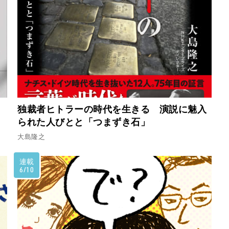
独裁者ヒトラーの時代を生きる 演説に魅入
られた人びとと「つまずき石」
大島隆之
連載
6/10