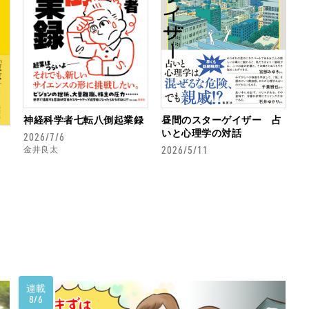
神経科学者七転八倒起業録
昼間のスターゲイザー 占
いと心理学の対話
2026/7/6
2026/5/11
金井良太
連載
8/6