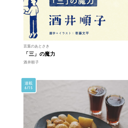
言葉のあとさき
「三」の魔力
酒井順子
連載
6/15