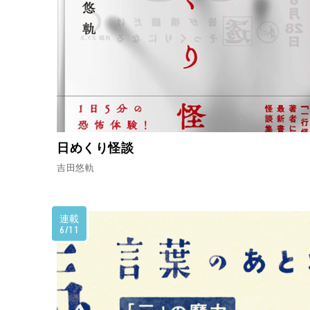
日めくり怪談
吉田悠軌
連載
6/11