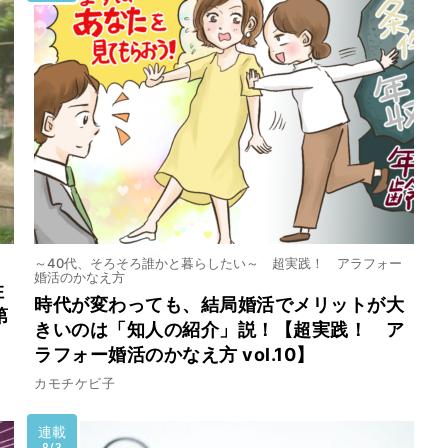
～40代、そろそろ誰かと暮らしたい～ 超実践！ アラフォー
婚活のかなえ方
住
時代が変わっても、結局婚活でメリットが大
第
きいのは「知人の紹介」説！【超実践！ ア
ラフォー婚活のかなえ方 vol.10】
カモチケビ子
連載
8/3