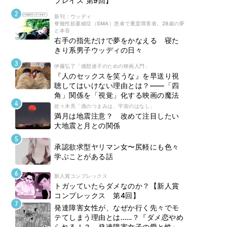
プレイス 第9回】
新刊 : ウッディ
脊髄性筋萎縮症（SMA）患者で重度障害者。28歳の夢
と本音
右手の指先だけで夢をかなえる 寝た
きり系男子ウッディの日々
伊藤弘了「感想迷子のための映画入門」
『人のセックスを笑うな』を早送り視
聴してはいけない理由とは？――「四
角」関係を「視覚」化する映画の魔法
佐々木亮「酒のつまみは、宇宙のはなし」
満月は地震注意？ 改めて注目したい
大地震と月との関係
承認欲求型ヤリマン女〜尻軽にも色々
学ぶことがある話
新人賞コンプレックス
トガッていたらダメなのか？【新人賞
コンプレックス 第4回】
発達障害女性が、なぜか行く先々でモ
テてしまう理由とは……？『ダメ恋やめ
られる！？ 発達障害女子の愛と性』