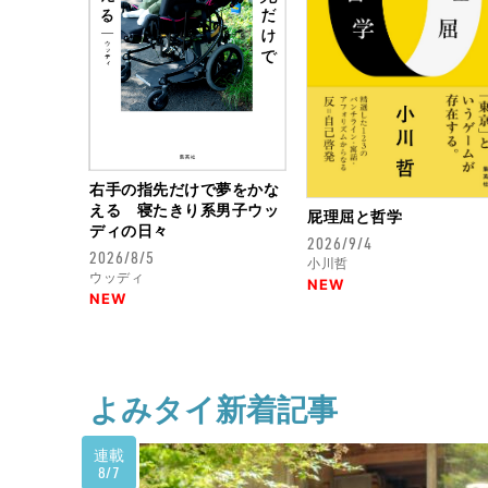
右手の指先だけで夢をかな
える 寝たきり系男子ウッ
屁理屈と哲学
ディの日々
2026/9/4
2026/8/5
小川哲
ウッディ
NEW
NEW
よみタイ新着記事
連載
8/7