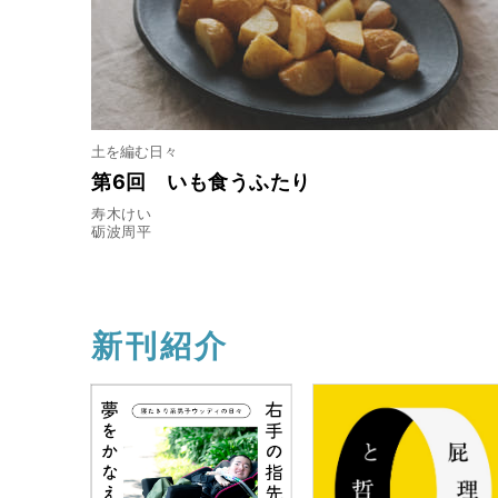
土を編む日々
第6回 いも食うふたり
寿木けい
砺波周平
新刊紹介