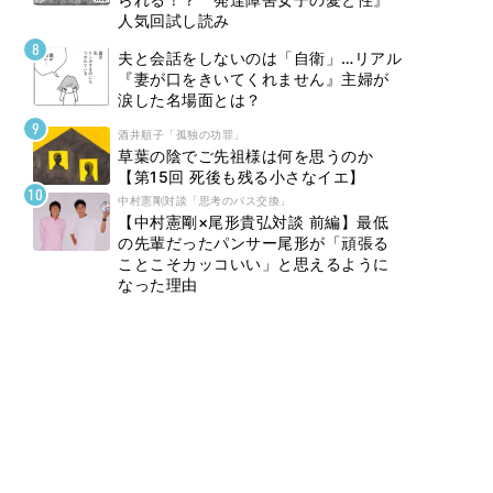
人気回試し読み
夫と会話をしないのは「自衛」…リアル
『妻が口をきいてくれません』主婦が
涙した名場面とは？
酒井順子「孤独の功罪」
草葉の陰でご先祖様は何を思うのか
【第15回 死後も残る小さなイエ】
中村憲剛対談「思考のパス交換」
【中村憲剛×尾形貴弘対談 前編】最低
の先輩だったパンサー尾形が「頑張る
ことこそカッコいい」と思えるように
なった理由