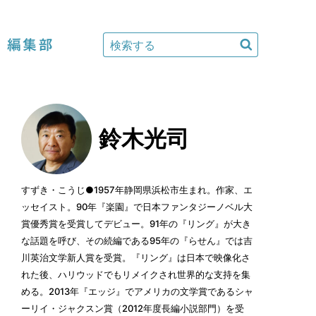
編集部
鈴木光司
すずき・こうじ●1957年静岡県浜松市生まれ。作家、エ
ッセイスト。90年『楽園』で日本ファンタジーノベル大
賞優秀賞を受賞してデビュー。91年の『リング』が大き
な話題を呼び、その続編である95年の『らせん』では吉
川英治文学新人賞を受賞。『リング』は日本で映像化さ
れた後、ハリウッドでもリメイクされ世界的な支持を集
める。2013年『エッジ』でアメリカの文学賞であるシャ
ーリイ・ジャクスン賞（2012年度長編小説部門）を受