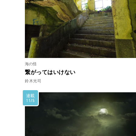
海の怪
繋がってはいけない
鈴木光司
連載
11/5