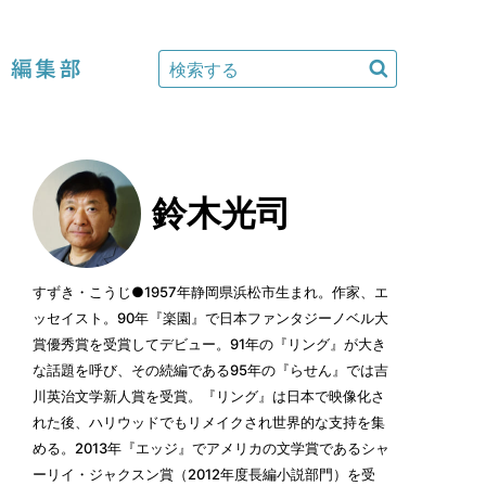
編集部
鈴木光司
すずき・こうじ●1957年静岡県浜松市生まれ。作家、エ
ッセイスト。90年『楽園』で日本ファンタジーノベル大
賞優秀賞を受賞してデビュー。91年の『リング』が大き
な話題を呼び、その続編である95年の『らせん』では吉
川英治文学新人賞を受賞。『リング』は日本で映像化さ
れた後、ハリウッドでもリメイクされ世界的な支持を集
める。2013年『エッジ』でアメリカの文学賞であるシャ
ーリイ・ジャクスン賞（2012年度長編小説部門）を受