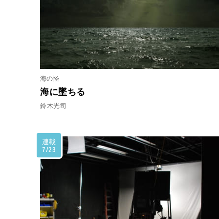
海の怪
海に墜ちる
鈴木光司
連載
7/23