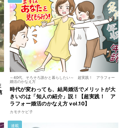
～40代、そろそろ誰かと暮らしたい～ 超実践！ アラフォー
婚活のかなえ方
住
時代が変わっても、結局婚活でメリットが大
第
きいのは「知人の紹介」説！【超実践！ ア
ラフォー婚活のかなえ方 vol.10】
カモチケビ子
連載