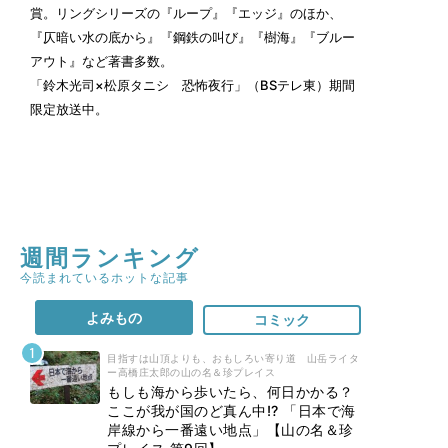
賞。リングシリーズの『ループ』『エッジ』のほか、
『仄暗い水の底から』『鋼鉄の叫び』『樹海』『ブルー
アウト』など著書多数。
「鈴木光司×松原タニシ 恐怖夜行」
（BSテレ東）期間
限定放送中。
週間ランキング
今読まれているホットな記事
よみもの
コミック
目指すは山頂よりも、おもしろい寄り道 山岳ライタ
ー高橋庄太郎の山の名＆珍プレイス
もしも海から歩いたら、何日かかる？
ここが我が国のど真ん中!? 「日本で海
岸線から一番遠い地点」【山の名＆珍