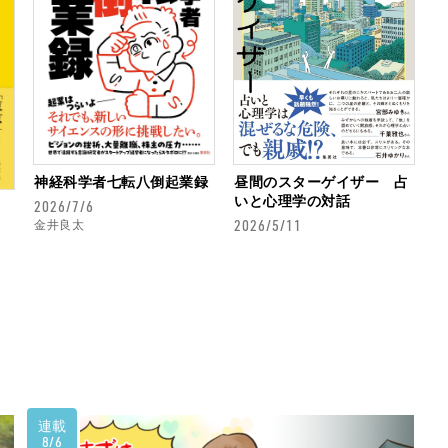
神経科学者七転八倒起業録
昼間のスターゲイザー 占
いと心理学の対話
2026/7/6
2026/5/11
金井良太
連載
8/6