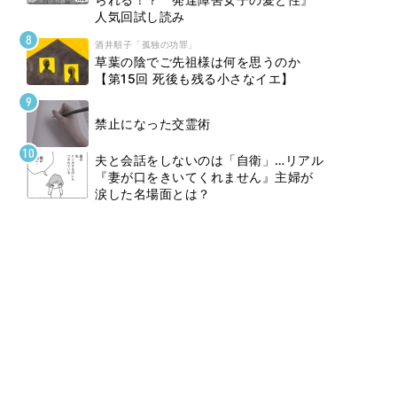
人気回試し読み
酒井順子「孤独の功罪」
草葉の陰でご先祖様は何を思うのか
【第15回 死後も残る小さなイエ】
禁止になった交霊術
夫と会話をしないのは「自衛」…リアル
『妻が口をきいてくれません』主婦が
涙した名場面とは？