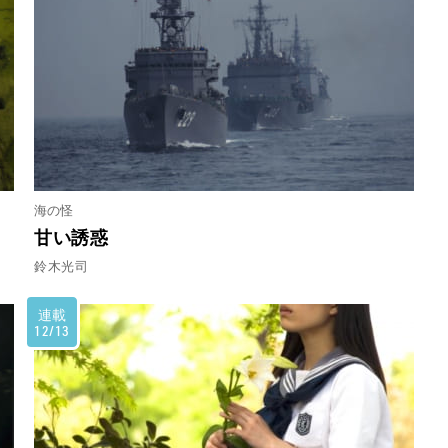
海の怪
甘い誘惑
鈴木光司
連載
12/13