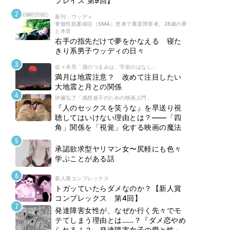
プレイス 第9回】
新刊 : ウッディ
脊髄性筋萎縮症（SMA）患者で重度障害者。28歳の夢
と本音
右手の指先だけで夢をかなえる 寝た
きり系男子ウッディの日々
佐々木亮「酒のつまみは、宇宙のはなし」
満月は地震注意？ 改めて注目したい
大地震と月との関係
伊藤弘了「感想迷子のための映画入門」
『人のセックスを笑うな』を早送り視
聴してはいけない理由とは？――「四
角」関係を「視覚」化する映画の魔法
承認欲求型ヤリマン女〜尻軽にも色々
学ぶことがある話
新人賞コンプレックス
トガッていたらダメなのか？【新人賞
コンプレックス 第4回】
発達障害女性が、なぜか行く先々でモ
テてしまう理由とは……？『ダメ恋やめ
られる！？ 発達障害女子の愛と性』