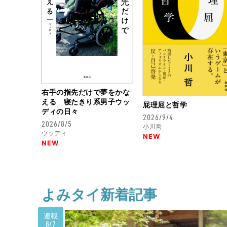
右手の指先だけで夢をかな
える 寝たきり系男子ウッ
屁理屈と哲学
ディの日々
2026/9/4
2026/8/5
小川哲
ウッディ
NEW
NEW
よみタイ新着記事
連載
8/7