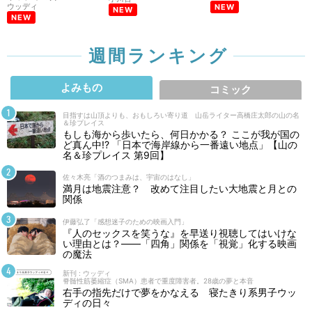
ウッディ
NEW
NEW
NEW
週間ランキング
よみもの
コミック
目指すは山頂よりも、おもしろい寄り道 山岳ライター高橋庄太郎の山の名
＆珍プレイス
もしも海から歩いたら、何日かかる？ ここが我が国の
ど真ん中!? 「日本で海岸線から一番遠い地点」【山の
名＆珍プレイス 第9回】
佐々木亮「酒のつまみは、宇宙のはなし」
満月は地震注意？ 改めて注目したい大地震と月との
関係
伊藤弘了「感想迷子のための映画入門」
『人のセックスを笑うな』を早送り視聴してはいけな
い理由とは？――「四角」関係を「視覚」化する映画
の魔法
新刊 : ウッディ
脊髄性筋萎縮症（SMA）患者で重度障害者。28歳の夢と本音
右手の指先だけで夢をかなえる 寝たきり系男子ウッ
ディの日々