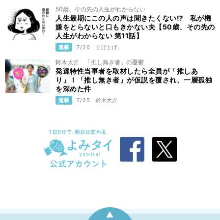
50歳、その先の人生がわからない
人生最期にこの人の声は聞きたくない⁉ 私が機
嫌をとらないと口もきかない夫【50歳、その先の
人生がわからない 第11話】
連載
7/26
とげとげ。
鈴木大介 「推し無き者」の憂鬱
発達特性当事者を取材したら全員が「推しあ
り」！「推し無き者」が仮説を覆され、一層孤独
を深めた件
連載
7/25
鈴木大介