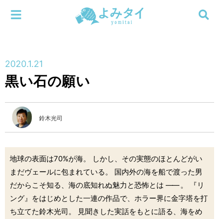
メニューを閉じる
よみタイ
ホーム
2020.1.21
新着
黒い石の願い
検索する
連載
鈴木光司
新刊
特集
地球の表面は70%が海。 しかし、その実態のほとんどがい
まだヴェールに包まれている。 国内外の海を船で渡った男
編集部
だからこそ知る、海の底知れぬ魅力と恐怖とは
――
。 『リ
ング』をはじめとした一連の作品で、ホラー界に金字塔を打
ち立てた鈴木光司。 見聞きした実話をもとに語る、海をめ