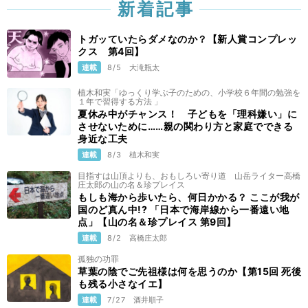
新着記事
トガッていたらダメなのか？【新人賞コンプレッ
クス 第4回】
連載
8/5
大滝瓶太
植木和実「ゆっくり学ぶ子のための、小学校６年間の勉強を
１年で習得する方法 」
夏休み中がチャンス！ 子どもを「理科嫌い」に
させないために……親の関わり方と家庭でできる
身近な工夫
連載
8/3
植木和実
目指すは山頂よりも、おもしろい寄り道 山岳ライター高橋
庄太郎の山の名＆珍プレイス
もしも海から歩いたら、何日かかる？ ここが我が
国のど真ん中!? 「日本で海岸線から一番遠い地
点」【山の名＆珍プレイス 第9回】
連載
8/2
高橋庄太郎
孤独の功罪
草葉の陰でご先祖様は何を思うのか【第15回 死後
も残る小さなイエ】
連載
7/27
酒井順子