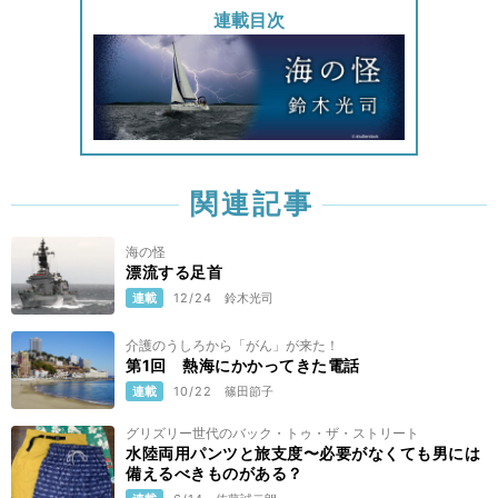
連載目次
関連記事
海の怪
漂流する足首
連載
12/24
鈴木光司
介護のうしろから「がん」が来た！
第1回 熱海にかかってきた電話
連載
10/22
篠田節子
グリズリー世代のバック・トゥ・ザ・ストリート
水陸両用パンツと旅支度〜必要がなくても男には
備えるべきものがある？