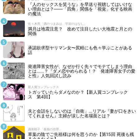
『人のセックスを笑うな』を早送り視聴してはいけな
い理由とは？――「四角」関係を「視覚」化する映画
の魔法
佐々木亮「酒のつまみは、宇宙のはなし」
満月は地震注意？ 改めて注目したい大地震と月との
関係
承認欲求型ヤリマン女〜尻軽にも色々学ぶことがある
話
発達障害女性が、なぜか行く先々でモテてしまう理由
とは……？『ダメ恋やめられる！？ 発達障害女子の愛
と性』人気回試し読み
新人賞コンプレックス
トガッていたらダメなのか？【新人賞コンプレック
ス 第4回】
夫と会話をしないのは「自衛」…リアル『妻が口をきい
てくれません』主婦が涙した名場面とは？
酒井順子「孤独の功罪」
草葉の陰でご先祖様は何を思うのか【第15回 死後も残
る小さなイエ】