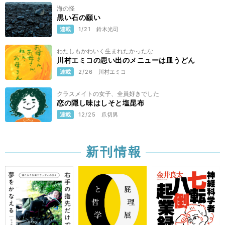
海の怪
黒い石の願い
連載
1/21
鈴木光司
わたしもかわいく生まれたかったな
川村エミコの思い出のメニューは皿うどん
連載
2/26
川村エミコ
クラスメイトの女子、全員好きでした
恋の隠し味はしそと塩昆布
連載
12/25
爪切男
新刊情報