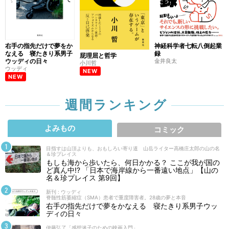
右手の指先だけで夢をか
神経科学者七転八倒起業
なえる 寝たきり系男子
録
屁理屈と哲学
ウッディの日々
金井良太
小川哲
ウッディ
NEW
NEW
週間ランキング
よみもの
コミック
目指すは山頂よりも、おもしろい寄り道 山岳ライター高橋庄太郎の山の名
＆珍プレイス
もしも海から歩いたら、何日かかる？ ここが我が国の
ど真ん中!? 「日本で海岸線から一番遠い地点」【山の
名＆珍プレイス 第9回】
新刊 : ウッディ
脊髄性筋萎縮症（SMA）患者で重度障害者。28歳の夢と本音
右手の指先だけで夢をかなえる 寝たきり系男子ウッ
ディの日々
伊藤弘了「感想迷子のための映画入門」