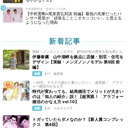
中村憲剛対談「思考のパス交換」
【中村憲剛×尾形貴弘対談 前編】最低の先輩だったパ
ンサー尾形が「頑張ることこそカッコいい」と思える
ようになった理由
新着記事
実録・メンズノンノモデル 創刊40年の歴史を彩る男たち
伊藤泰藏 山中湖畔を拠点に店舗・別荘・住宅を
デザイン【実録・メンズノンノモデル 第9回 前
編】
連載
8/7
徳原海
～40代、そろそろ誰かと暮らしたい～ 超実践！ アラフ
ォー婚活のかなえ方
時代が変わっても、結局婚活でメリットが大きい
のは「知人の紹介」説！【超実践！ アラフォー
婚活のかなえ方 vol.10】
連載
8/6
カモチケビ子
トガッていたらダメなのか？【新人賞コンプレッ
クス 第4回】