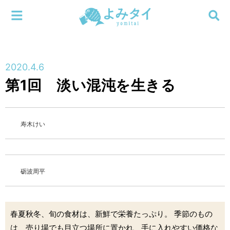
メニューを閉じる
よみタイ
ホーム
2020.4.6
新着
第1回 淡い混沌を生きる
検索する
連載
寿木けい
新刊
特集
砺波周平
編集部
春夏秋冬、旬の食材は、新鮮で栄養たっぷり。 季節のもの
は、売り場でも目立つ場所に置かれ、手に入れやすい価格な