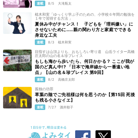
連載
8/5
大滝瓶太
植木和実「ゆっくり学ぶ子のための、小学校６年間の勉強を
１年で習得する方法 」
夏休み中がチャンス！ 子どもを「理科嫌い」に
させないために……親の関わり方と家庭でできる
身近な工夫
連載
8/3
植木和実
目指すは山頂よりも、おもしろい寄り道 山岳ライター高橋
庄太郎の山の名＆珍プレイス
もしも海から歩いたら、何日かかる？ ここが我が
国のど真ん中!? 「日本で海岸線から一番遠い地
点」【山の名＆珍プレイス 第9回】
連載
8/2
高橋庄太郎
孤独の功罪
草葉の陰でご先祖様は何を思うのか【第15回 死後
も残る小さなイエ】
連載
7/27
酒井順子