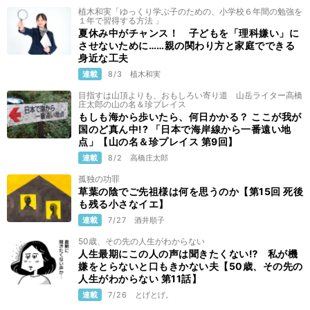
植木和実「ゆっくり学ぶ子のための、小学校６年間の勉強を
１年で習得する方法 」
夏休み中がチャンス！ 子どもを「理科嫌い」に
させないために……親の関わり方と家庭でできる
身近な工夫
連載
8/3
植木和実
目指すは山頂よりも、おもしろい寄り道 山岳ライター高橋
庄太郎の山の名＆珍プレイス
もしも海から歩いたら、何日かかる？ ここが我が
国のど真ん中!? 「日本で海岸線から一番遠い地
点」【山の名＆珍プレイス 第9回】
連載
8/2
高橋庄太郎
孤独の功罪
草葉の陰でご先祖様は何を思うのか【第15回 死後
も残る小さなイエ】
連載
7/27
酒井順子
50歳、その先の人生がわからない
人生最期にこの人の声は聞きたくない⁉ 私が機
嫌をとらないと口もきかない夫【50歳、その先の
人生がわからない 第11話】
連載
7/26
とげとげ。