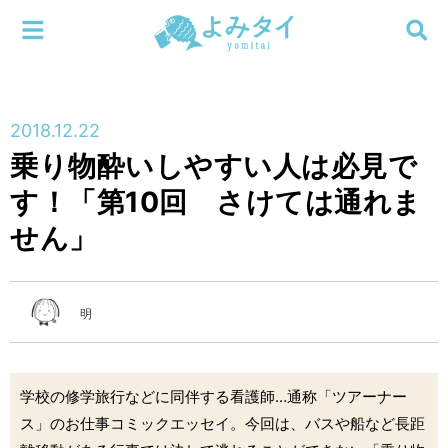
メニューを閉じる
よみタイ
ホーム
2018.12.22
新着
乗り物酔いしやすい人は必見で
検索する
す！「第10回 さけては通れま
連載
せん」
新刊
特集
明
編集部
学校の修学旅行などに同伴する看護師…通称「ツアーナー
ス」のお仕事コミックエッセイ。今回は、バスや船など長距