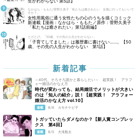
生がわからない 第5話】
なかはら・ももた/菅野久美子「私たちは癒されたい 女風に行ってもいいで
すか？」
女性用風俗に通う女性たちの心のうちを描くコミック
新連載【漫画：なかはら・ももた／原作：菅野久美子
「私たちは癒されたい」第1話前編】
とげとげ。「50歳、その先の人生がわからない」
「子育てしてました」は履歴書に書けない……。【50
歳、その先の人生がわからない 第1話】
新着記事
～40代、そろそろ誰かと暮らしたい～ 超実践！ アラフ
ォー婚活のかなえ方
時代が変わっても、結局婚活でメリットが大きい
のは「知人の紹介」説！【超実践！ アラフォー
婚活のかなえ方 vol.10】
連載
8/6
カモチケビ子
トガッていたらダメなのか？【新人賞コンプレッ
クス 第4回】
連載
8/5
大滝瓶太