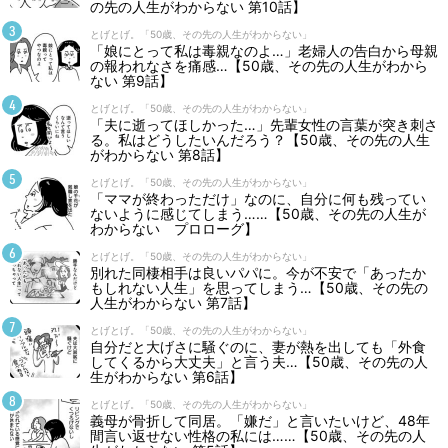
の先の人生がわからない 第10話】
とげとげ。「50歳、その先の人生がわからない」
「娘にとって私は毒親なのよ…」老婦人の告白から母親
の報われなさを痛感…【50歳、その先の人生がわから
ない 第9話】
とげとげ。「50歳、その先の人生がわからない」
「夫に逝ってほしかった…」先輩女性の言葉が突き刺さ
る。私はどうしたいんだろう？【50歳、その先の人生
がわからない 第8話】
とげとげ。「50歳、その先の人生がわからない」
「ママが終わっただけ」なのに、自分に何も残ってい
ないように感じてしまう……【50歳、その先の人生が
わからない プロローグ】
とげとげ。「50歳、その先の人生がわからない」
別れた同棲相手は良いパパに。今が不安で「あったか
もしれない人生」を思ってしまう…【50歳、その先の
人生がわからない 第7話】
とげとげ。「50歳、その先の人生がわからない」
自分だと大げさに騒ぐのに、妻が熱を出しても「外食
してくるから大丈夫」と言う夫…【50歳、その先の人
生がわからない 第6話】
とげとげ。「50歳、その先の人生がわからない」
義母が骨折して同居。「嫌だ」と言いたいけど、48年
間言い返せない性格の私には……【50歳、その先の人