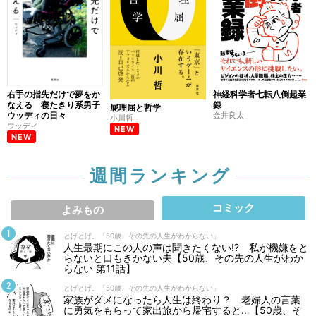
右手の指先だけで夢をか
神経科学者七転八倒起業
なえる 寝たきり系男子
録
屁理屈と哲学
ウッディの日々
金井良太
小川哲
ウッディ
NEW
NEW
週間ランキング
コミック
よみもの
とげとげ。「50歳、その先の人生がわからない」
人生最期にこの人の声は聞きたくない⁉ 私が機嫌をと
らないと口もきかない夫【50歳、その先の人生がわか
らない 第11話】
とげとげ。「50歳、その先の人生がわからない」
家族がダメになったら人生は終わり？ 老婦人の言葉
に勇気をもらって家出旅から帰宅すると…【50歳、そ