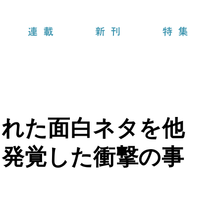
連載
新刊
特集
くれた面白ネタを他
ら発覚した衝撃の事