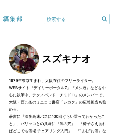
編集部
スズキナオ
1979年東京生まれ、大阪在住のフリーライター。
WEBサイト『デイリーポータルZ』『メシ通』などを中
心に執筆中。テクノバンド「チミドロ」のメンバーで、
大阪・西九条のミニコミ書店「シカク」の広報担当も務
める。
著書に『深夜高速バスに100回ぐらい乗ってわかったこ
と』、パリッコとの共著に『酒の穴』、『椅子さえあれ
ばどこでも酒場 チェアリング入門』、『“よむ"お酒』な