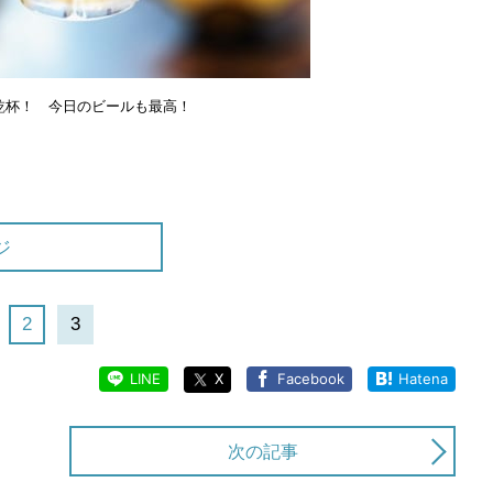
乾杯！ 今日のビールも最高！
ジ
2
3
LINE
X
Facebook
Hatena
次の記事