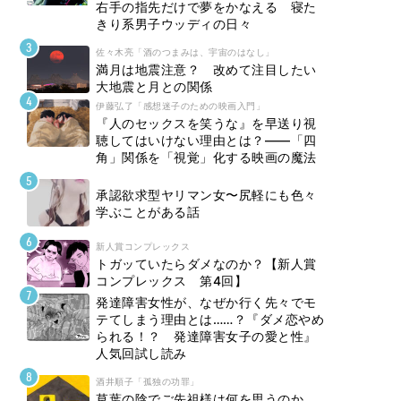
右手の指先だけで夢をかなえる 寝た
きり系男子ウッディの日々
佐々木亮「酒のつまみは、宇宙のはなし」
満月は地震注意？ 改めて注目したい
大地震と月との関係
伊藤弘了「感想迷子のための映画入門」
『人のセックスを笑うな』を早送り視
聴してはいけない理由とは？――「四
角」関係を「視覚」化する映画の魔法
承認欲求型ヤリマン女〜尻軽にも色々
学ぶことがある話
新人賞コンプレックス
トガッていたらダメなのか？【新人賞
コンプレックス 第4回】
発達障害女性が、なぜか行く先々でモ
テてしまう理由とは……？『ダメ恋やめ
られる！？ 発達障害女子の愛と性』
人気回試し読み
酒井順子「孤独の功罪」
草葉の陰でご先祖様は何を思うのか