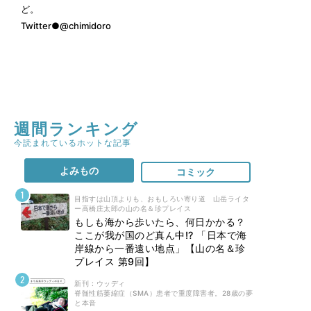
ど。
Twitter●
@chimidoro
週間ランキング
今読まれているホットな記事
よみもの
コミック
目指すは山頂よりも、おもしろい寄り道 山岳ライタ
ー高橋庄太郎の山の名＆珍プレイス
もしも海から歩いたら、何日かかる？
ここが我が国のど真ん中!? 「日本で海
岸線から一番遠い地点」【山の名＆珍
プレイス 第9回】
新刊 : ウッディ
脊髄性筋萎縮症（SMA）患者で重度障害者。28歳の夢
と本音