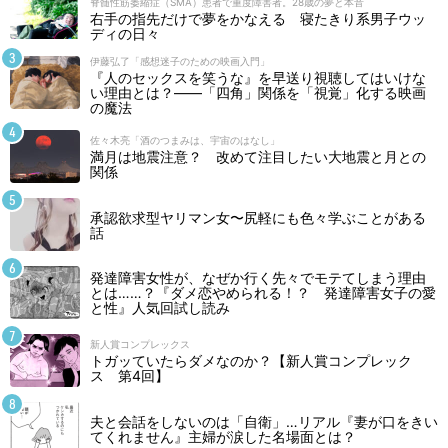
脊髄性筋萎縮症（SMA）患者で重度障害者。28歳の夢と本音
右手の指先だけで夢をかなえる 寝たきり系男子ウッ
ディの日々
伊藤弘了「感想迷子のための映画入門」
『人のセックスを笑うな』を早送り視聴してはいけな
い理由とは？――「四角」関係を「視覚」化する映画
の魔法
佐々木亮「酒のつまみは、宇宙のはなし」
満月は地震注意？ 改めて注目したい大地震と月との
関係
承認欲求型ヤリマン女〜尻軽にも色々学ぶことがある
話
発達障害女性が、なぜか行く先々でモテてしまう理由
とは……？『ダメ恋やめられる！？ 発達障害女子の愛
と性』人気回試し読み
新人賞コンプレックス
トガッていたらダメなのか？【新人賞コンプレック
ス 第4回】
夫と会話をしないのは「自衛」…リアル『妻が口をきい
てくれません』主婦が涙した名場面とは？