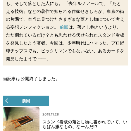
も、そして落とした人にも。 『去年ルノアールで』『たと
える技術』などの著作で知られる作家せきしろが、東京の街
の片隅で、本当に見つけたさまざまな落とし物について考え
る妄想ノンフィクション。
前回
は、落とし物というより、
ただ倒れているだけ？とも思わせる伏せられたスタンド看板
を発見したよう著者。今回は、少年時代にハマった、プロ野
球チップスでも、ビックリマンでもないない、あるカードを
発見したようで
――
。
当記事は公開終了しました。
前回
2019.11.28
スタンド看板の落とし物に書かれていて、い
ちばん嫌なもの、なーんだ!?