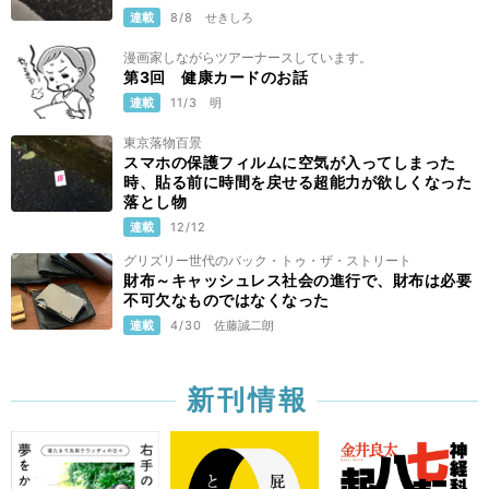
連載
8/8
せきしろ
漫画家しながらツアーナースしています。
第3回 健康カードのお話
連載
11/3
明
東京落物百景
スマホの保護フィルムに空気が入ってしまった
時、貼る前に時間を戻せる超能力が欲しくなった
落とし物
連載
12/12
グリズリー世代のバック・トゥ・ザ・ストリート
財布～キャッシュレス社会の進行で、財布は必要
不可欠なものではなくなった
連載
4/30
佐藤誠二朗
新刊情報