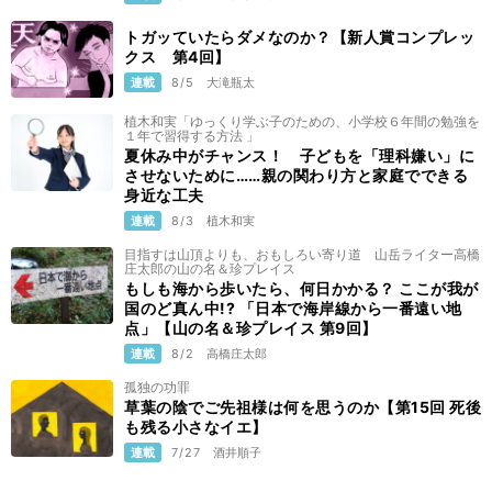
トガッていたらダメなのか？【新人賞コンプレッ
クス 第4回】
連載
8/5
大滝瓶太
植木和実「ゆっくり学ぶ子のための、小学校６年間の勉強を
１年で習得する方法 」
夏休み中がチャンス！ 子どもを「理科嫌い」に
させないために……親の関わり方と家庭でできる
身近な工夫
連載
8/3
植木和実
目指すは山頂よりも、おもしろい寄り道 山岳ライター高橋
庄太郎の山の名＆珍プレイス
もしも海から歩いたら、何日かかる？ ここが我が
国のど真ん中!? 「日本で海岸線から一番遠い地
点」【山の名＆珍プレイス 第9回】
連載
8/2
高橋庄太郎
孤独の功罪
草葉の陰でご先祖様は何を思うのか【第15回 死後
も残る小さなイエ】
連載
7/27
酒井順子