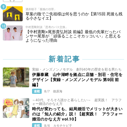
酒井順子「孤独の功罪」
草葉の陰でご先祖様は何を思うのか【第15回 死後も残
る小さなイエ】
中村憲剛対談「思考のパス交換」
【中村憲剛×尾形貴弘対談 前編】最低の先輩だったパ
ンサー尾形が「頑張ることこそカッコいい」と思える
ようになった理由
新着記事
実録・メンズノンノモデル 創刊40年の歴史を彩る男たち
伊藤泰藏 山中湖畔を拠点に店舗・別荘・住宅を
デザイン【実録・メンズノンノモデル 第9回 前
編】
連載
8/7
徳原海
～40代、そろそろ誰かと暮らしたい～ 超実践！ アラフ
ォー婚活のかなえ方
時代が変わっても、結局婚活でメリットが大きい
のは「知人の紹介」説！【超実践！ アラフォー
婚活のかなえ方 vol.10】
連載
8/6
カモチケビ子