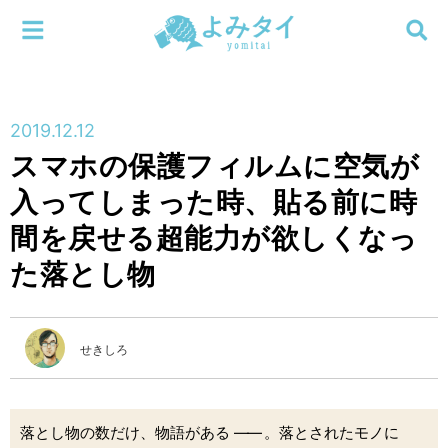
メニューを閉じる
よみタイ
ホーム
2019.12.12
新着
スマホの保護フィルムに空気が
検索する
入ってしまった時、貼る前に時
連載
間を戻せる超能力が欲しくなっ
新刊
た落とし物
特集
せきしろ
編集部
落とし物の数だけ、物語がある
――
。落とされたモノに