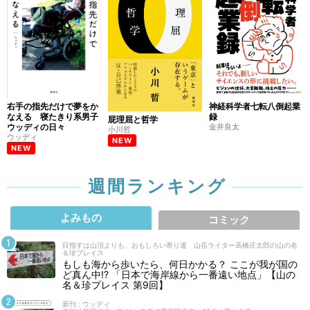
右手の指先だけで夢をか
神経科学者七転八倒起業
なえる 寝たきり系男子
録
屁理屈と哲学
ウッディの日々
金井良太
小川哲
ウッディ
NEW
NEW
週間ランキング
よみもの
コミック
目指すは山頂よりも、おもしろい寄り道 山岳ライター高橋庄太郎の山の名
＆珍プレイス
もしも海から歩いたら、何日かかる？ ここが我が国の
ど真ん中!? 「日本で海岸線から一番遠い地点」【山の
名＆珍プレイス 第9回】
新刊 : ウッディ