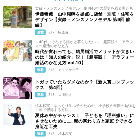
実録・メンズノンノモデル 創刊40年の歴史を彩る男たち
伊藤泰藏 山中湖畔を拠点に店舗・別荘・住宅を
デザイン【実録・メンズノンノモデル 第9回 前
編】
連載
8/7
徳原海
～40代、そろそろ誰かと暮らしたい～ 超実践！ アラフ
ォー婚活のかなえ方
時代が変わっても、結局婚活でメリットが大きい
のは「知人の紹介」説！【超実践！ アラフォー
婚活のかなえ方 vol.10】
連載
8/6
カモチケビ子
トガッていたらダメなのか？【新人賞コンプレッ
クス 第4回】
連載
8/5
大滝瓶太
植木和実「ゆっくり学ぶ子のための、小学校６年間の勉強を
１年で習得する方法 」
夏休み中がチャンス！ 子どもを「理科嫌い」に
させないために……親の関わり方と家庭でできる
身近な工夫
連載
8/3
植木和実