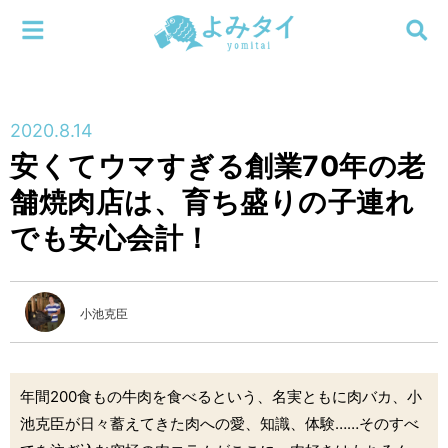
メニューを閉じる
よみタイ
ホーム
2020.8.14
新着
安くてウマすぎる創業70年の老
検索する
舗焼肉店は、育ち盛りの子連れ
連載
でも安心会計！
新刊
特集
小池克臣
編集部
年間200食もの牛肉を食べるという、名実ともに肉バカ、小
池克臣が日々蓄えてきた肉への愛、知識、体験……そのすべ