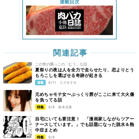
連載目次
関連記事
この世の隅っこの「むう」な話
夏祭りの夜は人を全力で走らせたり、恋よりとう
もろこしを選ばせる奇跡が起きる
連載
8/11
スズキナオ
元めちゃモテ女〜ぷっくり唇がここに来て大火傷
を負ってる話
特集
8/8
鈴木涼美
自宅にいても要注意！ 「漫画家しながらツアー
ナースしています。」でも話題になった脱水＆熱
中症まとめ
特集
8/9