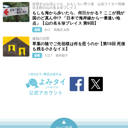
目指すは山頂よりも、おもしろい寄り道 山岳ライター高橋
庄太郎の山の名＆珍プレイス
もしも海から歩いたら、何日かかる？ ここが我が
国のど真ん中!? 「日本で海岸線から一番遠い地
点」【山の名＆珍プレイス 第9回】
連載
8/2
高橋庄太郎
孤独の功罪
草葉の陰でご先祖様は何を思うのか【第15回 死後
も残る小さなイエ】
連載
7/27
酒井順子