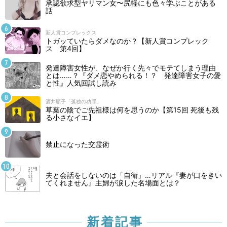
承認欲求型ヤリマン女〜尻軽にも色々学ぶことがある
話
新人賞コンプレックス
トガッていたらダメなのか？【新人賞コンプレック
ス 第4回】
発達障害女性が、なぜか行く先々でモテてしまう理由
とは……？『ダメ恋やめられる！？ 発達障害女子の愛
と性』人気回試し読み
酒井順子「孤独の功罪」
草葉の陰でご先祖様は何を思うのか【第15回 死後も残
る小さなイエ】
禁止になった交霊術
夫と会話をしないのは「自衛」…リアル『妻が口をきい
てくれません』主婦が涙した名場面とは？
新着記事