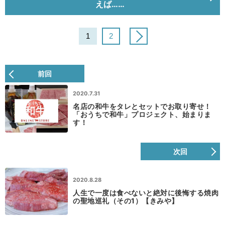
えば……
1
2
前回
2020.7.31
名店の和牛をタレとセットでお取り寄せ！
「おうちで和牛」プロジェクト、始まりま
す！
次回
2020.8.28
人生で一度は食べないと絶対に後悔する焼肉
の聖地巡礼（その1）【きみや】