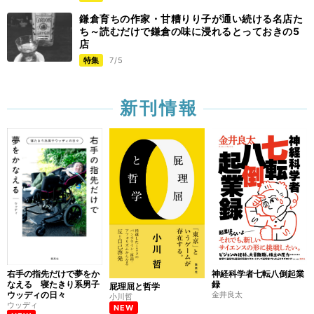
鎌倉育ちの作家・甘糟りり子が通い続ける名店た
ち～読むだけで鎌倉の味に浸れるとっておきの5
店
特集
7/5
新刊情報
右手の指先だけで夢をか
神経科学者七転八倒起業
なえる 寝たきり系男子
録
屁理屈と哲学
ウッディの日々
金井良太
小川哲
ウッディ
NEW