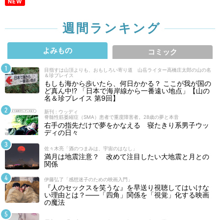
NEW
週間ランキング
よみもの
コミック
目指すは山頂よりも、おもしろい寄り道 山岳ライター高橋庄太郎の山の名
＆珍プレイス
もしも海から歩いたら、何日かかる？ ここが我が国の
ど真ん中!? 「日本で海岸線から一番遠い地点」【山の
名＆珍プレイス 第9回】
新刊 : ウッディ
脊髄性筋萎縮症（SMA）患者で重度障害者。28歳の夢と本音
右手の指先だけで夢をかなえる 寝たきり系男子ウッ
ディの日々
佐々木亮「酒のつまみは、宇宙のはなし」
満月は地震注意？ 改めて注目したい大地震と月との
関係
伊藤弘了「感想迷子のための映画入門」
『人のセックスを笑うな』を早送り視聴してはいけな
い理由とは？――「四角」関係を「視覚」化する映画
の魔法