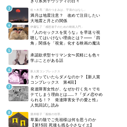
きり系男子ウッディの日々
佐々木亮「酒のつまみは、宇宙のはなし」
満月は地震注意？ 改めて注目したい
大地震と月との関係
伊藤弘了「感想迷子のための映画入門」
『人のセックスを笑うな』を早送り視
聴してはいけない理由とは？――「四
角」関係を「視覚」化する映画の魔法
承認欲求型ヤリマン女〜尻軽にも色々
学ぶことがある話
新人賞コンプレックス
トガッていたらダメなのか？【新人賞
コンプレックス 第4回】
発達障害女性が、なぜか行く先々でモ
テてしまう理由とは……？『ダメ恋やめ
られる！？ 発達障害女子の愛と性』
人気回試し読み
酒井順子「孤独の功罪」
草葉の陰でご先祖様は何を思うのか
【第15回 死後も残る小さなイエ】