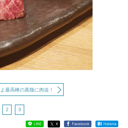
いよ最高峰の真髄に肉迫！
2
3
LINE
X
Facebook
Hatena