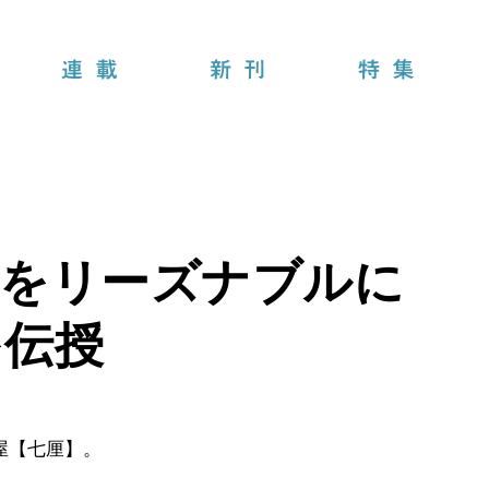
連載
新刊
特集
肉をリーズナブルに
を伝授
屋【七厘】。