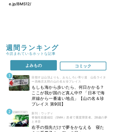
e.jp/BMS12/
週間ランキング
今読まれているホットな記事
よみもの
コミック
目指すは山頂よりも、おもしろい寄り道 山岳ライタ
ー高橋庄太郎の山の名＆珍プレイス
もしも海から歩いたら、何日かかる？
ここが我が国のど真ん中!? 「日本で海
岸線から一番遠い地点」【山の名＆珍
プレイス 第9回】
新刊 : ウッディ
脊髄性筋萎縮症（SMA）患者で重度障害者。28歳の夢
と本音
右手の指先だけで夢をかなえる 寝た