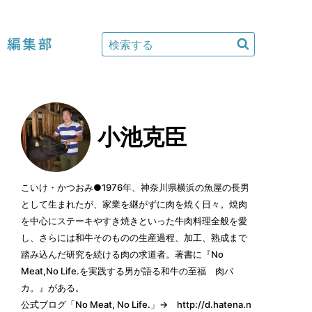
編集部
小池克臣
こいけ・かつおみ●1976年、神奈川県横浜の魚屋の長男
として生まれたが、家業を継がずに肉を焼く日々。焼肉
を中心にステーキやすき焼きといった牛肉料理全般を愛
し、さらには和牛そのものの生産過程、加工、熟成まで
踏み込んだ研究を続ける肉の求道者。著書に『No
Meat,No Life.を実践する男が語る和牛の至福 肉バ
カ。』がある。
公式ブログ「No Meat, No Life.」→
http://d.hatena.n