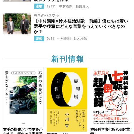
連載
12/11
中村憲剛
横田真人
思考のパス交換
【中村憲剛×鈴木桂治対談 前編】僕たちは若い
選手や後輩にどんな言葉を与えていくべきなの
か？
連載
9/11
中村憲剛
鈴木桂治
新刊情報
右手の指先だけで夢をか
神経科学者七転八倒起業
なえる 寝たきり系男子
録