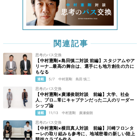
関連記事
思考のパス交換
【中村憲剛×島田慎二対談 前編】スタジアムやア
リーナ…最高の舞台は、選手にも地方創生の力に
もなる
連載
5/7
中村憲剛
島田 慎二
思考のパス交換
【中村憲剛×廣瀬俊朗対談 前編】大学、社会
人、プロ…常にキャプテンだった二人のリーダー
シップ論
連載
11/13
中村憲剛
廣瀬俊朗
思考のパス交換
【中村憲剛×横田真人対談 前編】川崎フロンタ
ーレの取り組みも参考に、地域密着の新しい陸上
競技クラブを作る