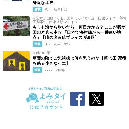
身近な工夫
連載
8/3
植木和実
目指すは山頂よりも、おもしろい寄り道 山岳ライター高橋
庄太郎の山の名＆珍プレイス
もしも海から歩いたら、何日かかる？ ここが我が
国のど真ん中!? 「日本で海岸線から一番遠い地
点」【山の名＆珍プレイス 第9回】
連載
8/2
高橋庄太郎
孤独の功罪
草葉の陰でご先祖様は何を思うのか【第15回 死後
も残る小さなイエ】
連載
7/27
酒井順子