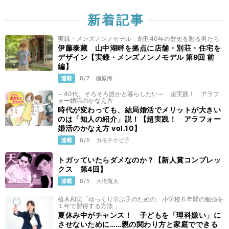
新着記事
実録・メンズノンノモデル 創刊40年の歴史を彩る男たち
伊藤泰藏 山中湖畔を拠点に店舗・別荘・住宅を
デザイン【実録・メンズノンノモデル 第9回 前
編】
連載
8/7
徳原海
～40代、そろそろ誰かと暮らしたい～ 超実践！ アラフ
ォー婚活のかなえ方
時代が変わっても、結局婚活でメリットが大きい
のは「知人の紹介」説！【超実践！ アラフォー
婚活のかなえ方 vol.10】
連載
8/6
カモチケビ子
トガッていたらダメなのか？【新人賞コンプレッ
クス 第4回】
連載
8/5
大滝瓶太
植木和実「ゆっくり学ぶ子のための、小学校６年間の勉強を
１年で習得する方法 」
夏休み中がチャンス！ 子どもを「理科嫌い」に
させないために……親の関わり方と家庭でできる