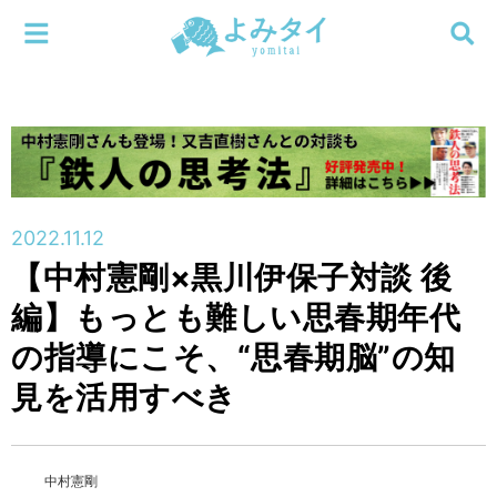
メニューを閉じる
よみタイ
ホーム
新着
検索する
連載
2022.11.12
【中村憲剛×黒川伊保子対談 後
新刊
編】もっとも難しい思春期年代
特集
の指導にこそ、“思春期脳”の知
見を活用すべき
編集部
中村憲剛