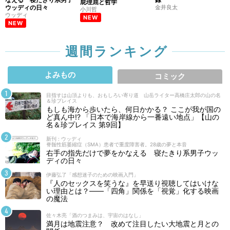
屁理屈と哲学
ウッディの日々
金井良太
小川哲
ウッディ
NEW
NEW
週間ランキング
よみもの
コミック
目指すは山頂よりも、おもしろい寄り道 山岳ライター高橋庄太郎の山の名
＆珍プレイス
もしも海から歩いたら、何日かかる？ ここが我が国の
ど真ん中!? 「日本で海岸線から一番遠い地点」【山の
名＆珍プレイス 第9回】
新刊 : ウッディ
脊髄性筋萎縮症（SMA）患者で重度障害者。28歳の夢と本音
右手の指先だけで夢をかなえる 寝たきり系男子ウッ
ディの日々
伊藤弘了「感想迷子のための映画入門」
『人のセックスを笑うな』を早送り視聴してはいけな
い理由とは？――「四角」関係を「視覚」化する映画
の魔法
佐々木亮「酒のつまみは、宇宙のはなし」
満月は地震注意？ 改めて注目したい大地震と月との