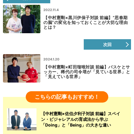
2022.11.4
【中村憲剛×黒川伊保子対談 前編】”思春期
の脳”の変化を知っておくことが大切な理由
とは？
次回
2024.1.20
【中村憲剛×町田瑠唯対談 前編】バスケとサ
ッカー、稀代の司令塔が「見ている世界」と
「見えている世界」
こちらの記事もおすすめ！
【中村憲剛×佐伯夕利子対談 前編】スペイ
ン・ビジャレアルの育成法から学ぶ
「Doing」と「Being」の大きな違い