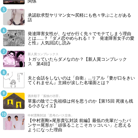
関係
承認欲求型ヤリマン女〜尻軽にも色々学ぶことがある
話
発達障害女性が、なぜか行く先々でモテてしまう理由
とは……？『ダメ恋やめられる！？ 発達障害女子の愛
と性』人気回試し読み
新人賞コンプレックス
トガッていたらダメなのか？【新人賞コンプレック
ス 第4回】
夫と会話をしないのは「自衛」…リアル『妻が口をきい
てくれません』主婦が涙した名場面とは？
酒井順子「孤独の功罪」
草葉の陰でご先祖様は何を思うのか【第15回 死後も残
る小さなイエ】
中村憲剛対談「思考のパス交換」
【中村憲剛×尾形貴弘対談 前編】最低の先輩だったパ
ンサー尾形が「頑張ることこそカッコいい」と思える
ようになった理由