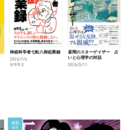
神経科学者七転八倒起業録
昼間のスターゲイザー 占
いと心理学の対話
2026/7/6
2026/5/11
金井良太
連載
8/5