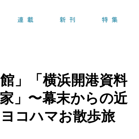
連載
新刊
特集
館」「横浜開港資料
家」〜幕末からの近
るヨコハマお散歩旅