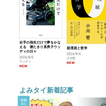
右手の指先だけで夢をかな
える 寝たきり系男子ウッ
屁理屈と哲学
ディの日々
2026/9/4
2026/8/5
小川哲
ウッディ
NEW
NEW
よみタイ新着記事
連載
8/6