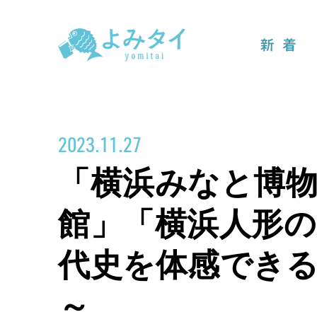
新着
2023.11.27
「横浜みなと博物
館」「横浜人形の
代史を体感でき
～