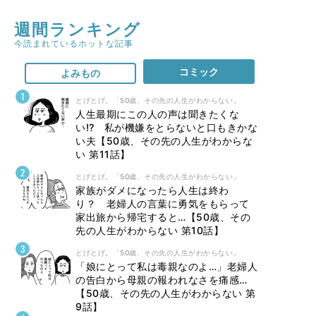
週間ランキング
今読まれているホットな記事
コミック
よみもの
とげとげ。「50歳、その先の人生がわからない」
人生最期にこの人の声は聞きたくな
い⁉ 私が機嫌をとらないと口もきかな
い夫【50歳、その先の人生がわからな
い 第11話】
とげとげ。「50歳、その先の人生がわからない」
家族がダメになったら人生は終わ
り？ 老婦人の言葉に勇気をもらって
家出旅から帰宅すると…【50歳、その
先の人生がわからない 第10話】
とげとげ。「50歳、その先の人生がわからない」
「娘にとって私は毒親なのよ…」老婦人
の告白から母親の報われなさを痛感…
【50歳、その先の人生がわからない 第
9話】