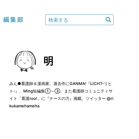
編集部
明
みん●看護師＆漫画家。過去作に
GANMA!『LICHT-リヒ
ト-』
、
Ming短編集①～③
。また看護師コミュニティサ
イト「看護roo!」に
『ナースの力』
掲載。ツイッター
@ri
kukamehameha