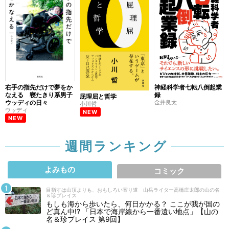
右手の指先だけで夢をか
神経科学者七転八倒起業
なえる 寝たきり系男子
録
屁理屈と哲学
ウッディの日々
金井良太
小川哲
ウッディ
NEW
NEW
週間ランキング
よみもの
コミック
目指すは山頂よりも、おもしろい寄り道 山岳ライター高橋庄太郎の山の名
＆珍プレイス
もしも海から歩いたら、何日かかる？ ここが我が国の
ど真ん中!? 「日本で海岸線から一番遠い地点」【山の
名＆珍プレイス 第9回】