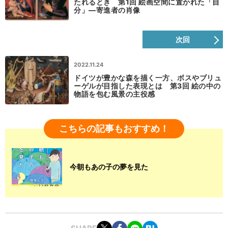
たれるとき 第1回 絵画空間に置かれた「自
分」—寄進者の肖像
次回
2022.11.24
ドイツが豊かな森を描く一方、ボスやブリュ
ーゲルが目指した表現とは 第3回 絵の中の
物語を包む風景の主役感
こちらの記事もおすすめ！
今朝もあの子の夢を見た