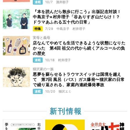
連載
10/7
酒井順子
『本を読んだら散歩に行こう』出版記念対談！
中島京子×村井理子「谷ありすぎ山だらけ！？
ドラマあふれる五十代の日常」
特集
7/29
中島京子
村井理子
実母と義母
店なんてやめても生活できるような状態になりた
かった 第4回 祖父の代から続くアルコールの負
の歴史
連載
10/18
村井理子
猫沢家の一族
悪夢を蘇らせるトラウマスイッチは国境を越え
て 第7回 風呂（バス）ガス爆発〜猫沢家の日常
で繰り返される、家庭内連続爆発事故
連載
10/20
猫沢エミ
新刊情報