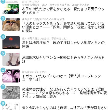
新刊 : ウッディ
脊髄性筋萎縮症（SMA）患者で重度障害者。28歳の夢と本音
右手の指先だけで夢をかなえる 寝たきり系男子ウッ
ディの日々
伊藤弘了「感想迷子のための映画入門」
『人のセックスを笑うな』を早送り視聴してはいけな
い理由とは？――「四角」関係を「視覚」化する映画
の魔法
佐々木亮「酒のつまみは、宇宙のはなし」
満月は地震注意？ 改めて注目したい大地震と月との
関係
承認欲求型ヤリマン女〜尻軽にも色々学ぶことがある
話
新人賞コンプレックス
トガッていたらダメなのか？【新人賞コンプレック
ス 第4回】
発達障害女性が、なぜか行く先々でモテてしまう理由
とは……？『ダメ恋やめられる！？ 発達障害女子の愛
と性』人気回試し読み
夫と会話をしないのは「自衛」…リアル『妻が口をきい