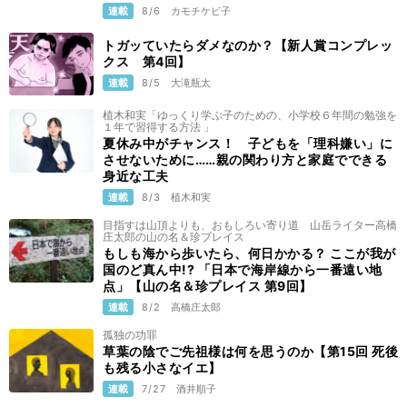
連載
8/6
カモチケビ子
トガッていたらダメなのか？【新人賞コンプレッ
クス 第4回】
連載
8/5
大滝瓶太
植木和実「ゆっくり学ぶ子のための、小学校６年間の勉強を
１年で習得する方法 」
夏休み中がチャンス！ 子どもを「理科嫌い」に
させないために……親の関わり方と家庭でできる
身近な工夫
連載
8/3
植木和実
目指すは山頂よりも、おもしろい寄り道 山岳ライター高橋
庄太郎の山の名＆珍プレイス
もしも海から歩いたら、何日かかる？ ここが我が
国のど真ん中!? 「日本で海岸線から一番遠い地
点」【山の名＆珍プレイス 第9回】
連載
8/2
高橋庄太郎
孤独の功罪
草葉の陰でご先祖様は何を思うのか【第15回 死後
も残る小さなイエ】
連載
7/27
酒井順子