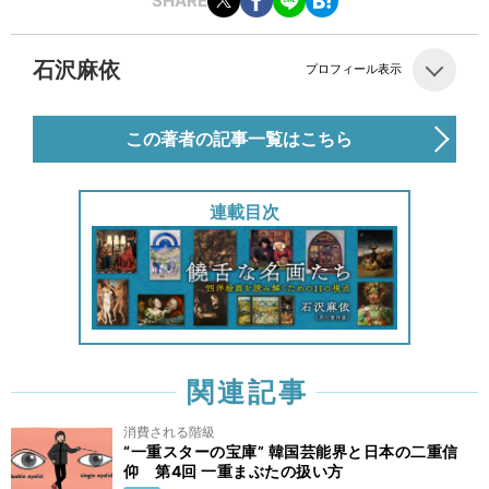
SHARE
石沢麻依
プロフィール表示
この著者の記事一覧はこちら
連載目次
関連記事
消費される階級
“一重スターの宝庫” 韓国芸能界と日本の二重信
仰 第4回 一重まぶたの扱い方