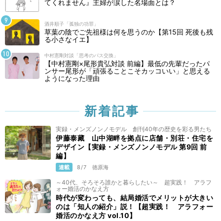
てくれません』主婦が涙した名場面とは？
酒井順子「孤独の功罪」
草葉の陰でご先祖様は何を思うのか【第15回 死後も残
る小さなイエ】
中村憲剛対談「思考のパス交換」
【中村憲剛×尾形貴弘対談 前編】最低の先輩だったパ
ンサー尾形が「頑張ることこそカッコいい」と思える
ようになった理由
新着記事
実録・メンズノンノモデル 創刊40年の歴史を彩る男たち
伊藤泰藏 山中湖畔を拠点に店舗・別荘・住宅を
デザイン【実録・メンズノンノモデル 第9回 前
編】
連載
8/7
徳原海
～40代、そろそろ誰かと暮らしたい～ 超実践！ アラフ
ォー婚活のかなえ方
時代が変わっても、結局婚活でメリットが大きい
のは「知人の紹介」説！【超実践！ アラフォー
婚活のかなえ方 vol.10】