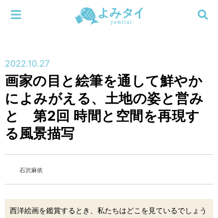
メニューを閉じる
よみタイ
ホーム
2022.10.27
新着
画家の目と絵筆を通して鮮やか
検索する
によみがえる、土地の姿と営み
連載
と 第2回 時間と空間を再現す
新刊
る風景描写
特集
石沢麻依
編集部
西洋絵画を鑑賞するとき、私たちはどこを見ているでしょう