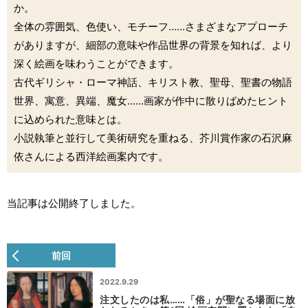
か。
全体の雰囲気、色使い、モチーフ……さまざまなアプローチ
がありますが、細部の意味や作品世界の背景を知れば、より
深く絵画を味わうことができます。
古代ギリシャ・ローマ神話、キリスト教、聖母、聖書の物語
世界、寓意、異端、魔女……画家が作中に散りばめたヒント
に込められた意味とは。
小説執筆と並行して美術研究を重ねる、芥川賞作家の石沢麻
依さんによる西洋絵画案内です。
当記事は公開終了しました。
前回
2022.9.29
注文したのは私……「俗」が聖なる場面に放