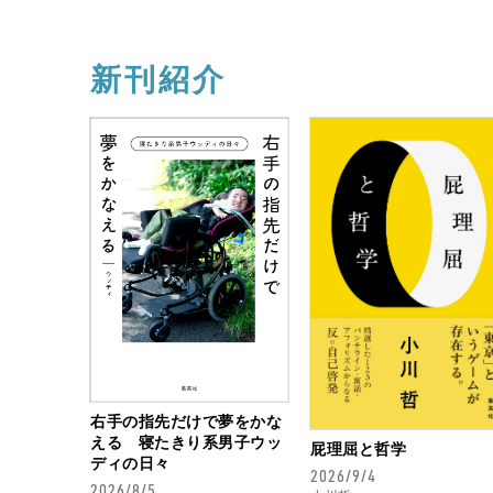
新刊紹介
右手の指先だけで夢をかな
える 寝たきり系男子ウッ
屁理屈と哲学
ディの日々
2026/9/4
2026/8/5