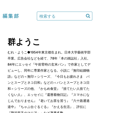
編集部
群ようこ
むれ・ようこ●1954年東京都生まれ。日本大学藝術学部
卒業。広告会社などを経て、78年「本の雑誌社」入社。
84年にエッセイ『午前零時の玄米パン』で作家としてデ
ビューし、同年に専業作家となる。小説に『無印結婚物
語』などの＜無印＞シリーズ、『今日もお疲れさま パ
ンとスープとネコ日和』などの＜パンとスープとネコ日
和＞シリーズの他、『かもめ食堂』『捨てたい人捨てた
くない人』、エッセイに『還暦着物日記』『スマホにな
じんでおりません』『老いてお茶を習う』『六十路通過
道中』『ちゃぶ台ぐるぐる』『かえる生活』、評伝に
『贅沢貧乏のマリア』』など著書多数。