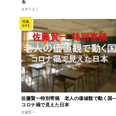
る
まきりえこ
特集
5/15
佐藤賢一特別寄稿 老人の価値観で動く国
コロナ禍で見えた日本
佐藤賢一