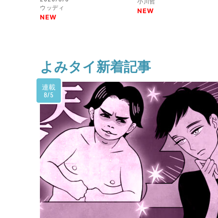
小川哲
ウッディ
NEW
NEW
よみタイ新着記事
連載
8/5