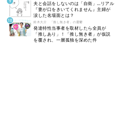
夫と会話をしないのは「自衛」…リアル
『妻が口をきいてくれません』主婦が
涙した名場面とは？
鈴木大介 「推し無き者」の憂鬱
発達特性当事者を取材したら全員が
「推しあり」！「推し無き者」が仮説
を覆され、一層孤独を深めた件