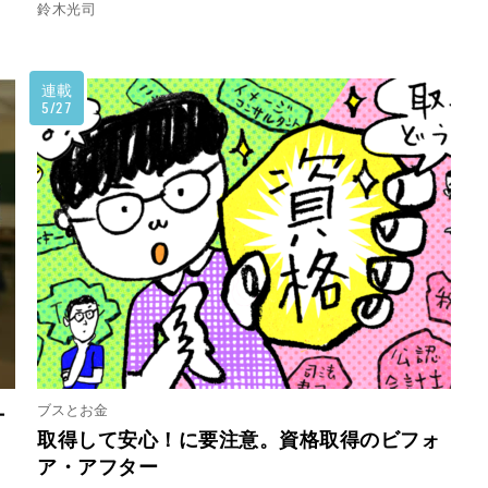
鈴木光司
連載
5/27
ブスとお金
—
取得して安心！に要注意。資格取得のビフォ
ア・アフター