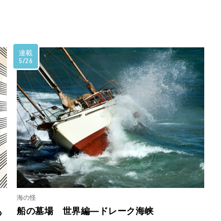
連載
5/26
海の怪
船の墓場 世界編―ドレーク海峡
あ