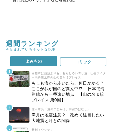
週間ランキング
今読まれているホットな記事
よみもの
コミック
目指すは山頂よりも、おもしろい寄り道 山岳ライタ
ー高橋庄太郎の山の名＆珍プレイス
もしも海から歩いたら、何日かかる？
ここが我が国のど真ん中!? 「日本で海
岸線から一番遠い地点」【山の名＆珍
プレイス 第9回】
佐々木亮「酒のつまみは、宇宙のはなし」
満月は地震注意？ 改めて注目したい
大地震と月との関係
新刊 : ウッディ