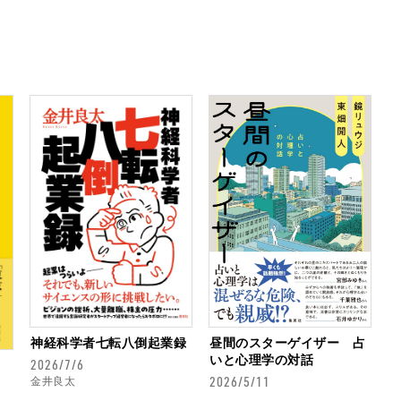
神経科学者七転八倒起業録
昼間のスターゲイザー 占
いと心理学の対話
2026/7/6
2026/5/11
金井良太