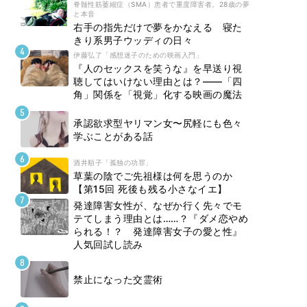
脊髄性筋萎縮症（SMA）患者で重度障害者。28歳の夢
と本音
右手の指先だけで夢をかなえる 寝た
きり系男子ウッディの日々
伊藤弘了「感想迷子のための映画入門」
『人のセックスを笑うな』を早送り視
聴してはいけない理由とは？――「四
角」関係を「視覚」化する映画の魔法
承認欲求型ヤリマン女〜尻軽にも色々
学ぶことがある話
酒井順子「孤独の功罪」
草葉の陰でご先祖様は何を思うのか
【第15回 死後も残る小さなイエ】
発達障害女性が、なぜか行く先々でモ
テてしまう理由とは……？『ダメ恋やめ
られる！？ 発達障害女子の愛と性』
人気回試し読み
禁止になった交霊術