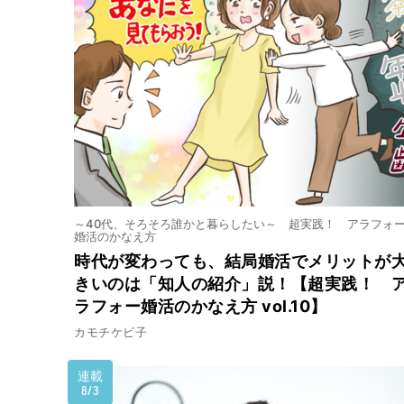
～40代、そろそろ誰かと暮らしたい～ 超実践！ アラフォ
婚活のかなえ方
時代が変わっても、結局婚活でメリットが
きいのは「知人の紹介」説！【超実践！ 
ラフォー婚活のかなえ方 vol.10】
カモチケビ子
連載
8/3