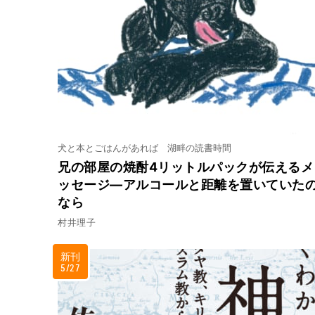
犬と本とごはんがあれば 湖畔の読書時間
兄の部屋の焼酎4リットルパックが伝えるメ
ッセージ―アルコールと距離を置いていた
なら
村井理子
新刊
5/27