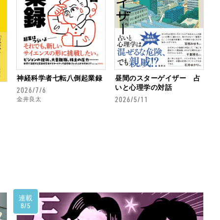
神経科学者七転八倒起業録
昼間のスターゲイザー 占
いと心理学の対話
2026/7/6
2026/5/11
金井良太
連載
8/5