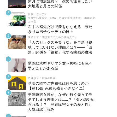
満月は地震注意？ 改めて注目したい
大地震と月との関係
新刊 : ウッディ
脊髄性筋萎縮症（SMA）患者で重度障害者。28歳の夢
と本音
右手の指先だけで夢をかなえる 寝た
きり系男子ウッディの日々
伊藤弘了「感想迷子のための映画入門」
『人のセックスを笑うな』を早送り視
聴してはいけない理由とは？――「四
角」関係を「視覚」化する映画の魔法
承認欲求型ヤリマン女〜尻軽にも色々
学ぶことがある話
酒井順子「孤独の功罪」
草葉の陰でご先祖様は何を思うのか
【第15回 死後も残る小さなイエ】
発達障害女性が、なぜか行く先々でモ
テてしまう理由とは……？『ダメ恋やめ
られる！？ 発達障害女子の愛と性』
人気回試し読み