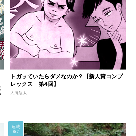
ー
トガッていたらダメなのか？【新人賞コンプ
レックス 第4回】
大
大滝瓶太
ア
連載
8/2