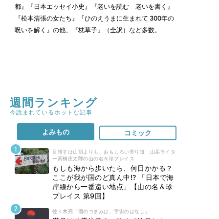
都』『日本エッセイ小史』『老いを読む 老いを書く』
『松本清張の女たち』『ひのえうまに生まれて 300年の
呪いを解く』の他、『枕草子』（全訳）など多数。
週間ランキング
今読まれているホットな記事
よみもの
コミック
目指すは山頂よりも、おもしろい寄り道 山岳ライタ
ー高橋庄太郎の山の名＆珍プレイス
もしも海から歩いたら、何日かかる？
ここが我が国のど真ん中!? 「日本で海
岸線から一番遠い地点」【山の名＆珍
プレイス 第9回】
佐々木亮「酒のつまみは、宇宙のはなし」