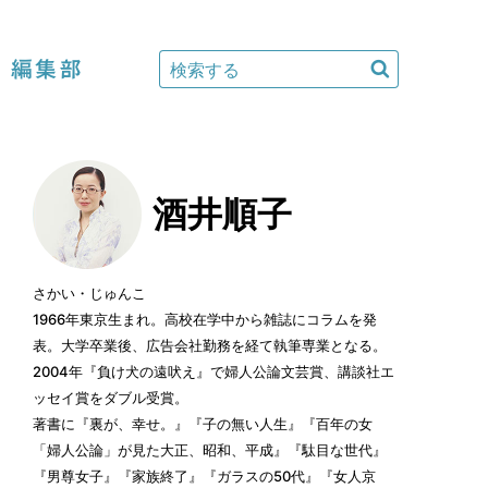
編集部
酒井順子
さかい・じゅんこ
1966年東京生まれ。高校在学中から雑誌にコラムを発
表。大学卒業後、広告会社勤務を経て執筆専業となる。
2004年『負け犬の遠吠え』で婦人公論文芸賞、講談社エ
ッセイ賞をダブル受賞。
著書に『裏が、幸せ。』『子の無い人生』『百年の女
「婦人公論」が見た大正、昭和、平成』『駄目な世代』
『男尊女子』『家族終了』『ガラスの50代』『女人京