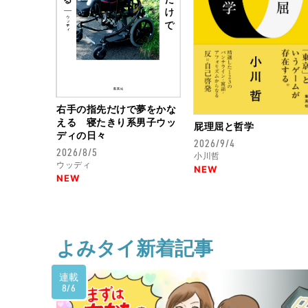
右手の指先だけで夢をかな
える 寝たきり系男子ウッ
屁理屈と哲学
ディの日々
2026/9/4
2026/8/5
小川哲
ウッディ
NEW
NEW
よみタイ新着記事
連載
8/6