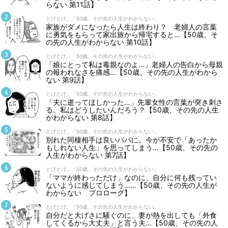
らない 第11話】
とげとげ。「50歳、その先の人生がわからない」
家族がダメになったら人生は終わり？ 老婦人の言葉
に勇気をもらって家出旅から帰宅すると…【50歳、そ
の先の人生がわからない 第10話】
とげとげ。「50歳、その先の人生がわからない」
「娘にとって私は毒親なのよ…」老婦人の告白から母親
の報われなさを痛感…【50歳、その先の人生がわから
ない 第9話】
とげとげ。「50歳、その先の人生がわからない」
「夫に逝ってほしかった…」先輩女性の言葉が突き刺さ
る。私はどうしたいんだろう？【50歳、その先の人生
がわからない 第8話】
とげとげ。「50歳、その先の人生がわからない」
別れた同棲相手は良いパパに。今が不安で「あったか
もしれない人生」を思ってしまう…【50歳、その先の
人生がわからない 第7話】
とげとげ。「50歳、その先の人生がわからない」
「ママが終わっただけ」なのに、自分に何も残ってい
ないように感じてしまう……【50歳、その先の人生が
わからない プロローグ】
とげとげ。「50歳、その先の人生がわからない」
自分だと大げさに騒ぐのに、妻が熱を出しても「外食
してくるから大丈夫」と言う夫…【50歳、その先の人