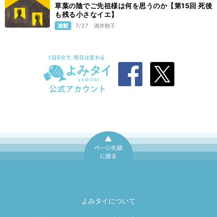
草葉の陰でご先祖様は何を思うのか【第15回 死後
も残る小さなイエ】
連載
7/27
酒井順子
ページ先頭に戻
る
よみタイについて