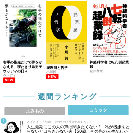
右手の指先だけで夢をか
神経科学者七転八倒起業
なえる 寝たきり系男子
録
屁理屈と哲学
ウッディの日々
金井良太
小川哲
ウッディ
NEW
NEW
週間ランキング
コミック
よみもの
とげとげ。「50歳、その先の人生がわからない」
人生最期にこの人の声は聞きたくない⁉ 私が機嫌をと
らないと口もきかない夫【50歳、その先の人生がわか