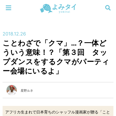
メニューを閉じる
よみタイ
ホーム
2018.12.26
新着
ことわざで「クマ」…？一体ど
検索する
ういう意味！？「第３回 タッ
連載
プダンスをするクマがパーティ
新刊
ー会場にいるよ」
特集
星野ルネ
編集部
アフリカ生まれで日本育ちのシャッフル漫画家が贈る「こと