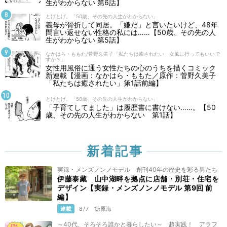
生がわからない 第6話】
とげとげ。「50歳、その先の人生がわからない」
義母が骨折して同居。「嫌だ」と言いたいけど、48年
間言い返せない性格の私には……【50歳、その先の人
生がわからない 第5話】
なかはら・ももた/菅野久美子「私たちは癒されたい 女風に行ってもいいで
すか？」
女性用風俗に通う女性たちの心のうちを描くコミック
新連載【漫画：なかはら・ももた／原作：菅野久美子
「私たちは癒されたい」第1話前編】
とげとげ。「50歳、その先の人生がわからない」
「子育てしてました」は履歴書に書けない……。【50
歳、その先の人生がわからない 第1話】
新着記事
実録・メンズノンノモデル 創刊40年の歴史を彩る男たち
伊藤泰藏 山中湖畔を拠点に店舗・別荘・住宅を
デザイン【実録・メンズノンノモデル 第9回 前
編】
連載
8/7
徳原海
～40代、そろそろ誰かと暮らしたい～ 超実践！ アラフ