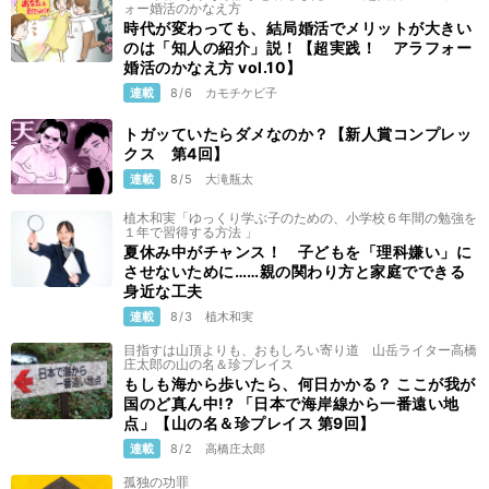
ォー婚活のかなえ方
時代が変わっても、結局婚活でメリットが大きい
のは「知人の紹介」説！【超実践！ アラフォー
婚活のかなえ方 vol.10】
連載
8/6
カモチケビ子
トガッていたらダメなのか？【新人賞コンプレッ
クス 第4回】
連載
8/5
大滝瓶太
植木和実「ゆっくり学ぶ子のための、小学校６年間の勉強を
１年で習得する方法 」
夏休み中がチャンス！ 子どもを「理科嫌い」に
させないために……親の関わり方と家庭でできる
身近な工夫
連載
8/3
植木和実
目指すは山頂よりも、おもしろい寄り道 山岳ライター高橋
庄太郎の山の名＆珍プレイス
もしも海から歩いたら、何日かかる？ ここが我が
国のど真ん中!? 「日本で海岸線から一番遠い地
点」【山の名＆珍プレイス 第9回】
連載
8/2
高橋庄太郎
孤独の功罪