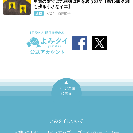
草葉の陰でご先祖様は何を思うのか【第15回 死後
も残る小さなイエ】
連載
7/27
酒井順子
ページ先頭に戻
る
よみタイについて
お問い合わせ
サイトマップ
プライバシーポリシー