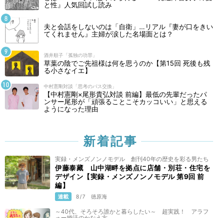
と性』人気回試し読み
夫と会話をしないのは「自衛」…リアル『妻が口をきい
てくれません』主婦が涙した名場面とは？
酒井順子「孤独の功罪」
草葉の陰でご先祖様は何を思うのか【第15回 死後も残
る小さなイエ】
中村憲剛対談「思考のパス交換」
【中村憲剛×尾形貴弘対談 前編】最低の先輩だったパ
ンサー尾形が「頑張ることこそカッコいい」と思える
ようになった理由
新着記事
実録・メンズノンノモデル 創刊40年の歴史を彩る男たち
伊藤泰藏 山中湖畔を拠点に店舗・別荘・住宅を
デザイン【実録・メンズノンノモデル 第9回 前
編】
連載
8/7
徳原海
～40代、そろそろ誰かと暮らしたい～ 超実践！ アラフ
ォー婚活のかなえ方