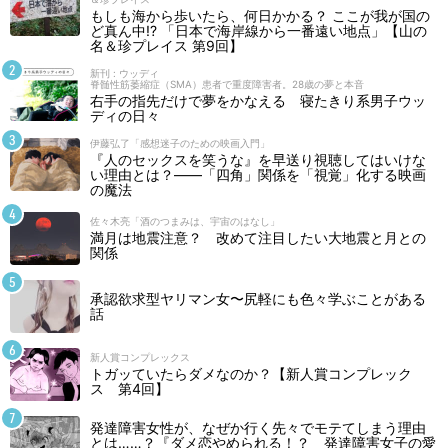
もしも海から歩いたら、何日かかる？ ここが我が国の
ど真ん中!? 「日本で海岸線から一番遠い地点」【山の
名＆珍プレイス 第9回】
新刊 : ウッディ
脊髄性筋萎縮症（SMA）患者で重度障害者。28歳の夢と本音
右手の指先だけで夢をかなえる 寝たきり系男子ウッ
ディの日々
伊藤弘了「感想迷子のための映画入門」
『人のセックスを笑うな』を早送り視聴してはいけな
い理由とは？――「四角」関係を「視覚」化する映画
の魔法
佐々木亮「酒のつまみは、宇宙のはなし」
満月は地震注意？ 改めて注目したい大地震と月との
関係
承認欲求型ヤリマン女〜尻軽にも色々学ぶことがある
話
新人賞コンプレックス
トガッていたらダメなのか？【新人賞コンプレック
ス 第4回】
発達障害女性が、なぜか行く先々でモテてしまう理由
とは……？『ダメ恋やめられる！？ 発達障害女子の愛