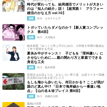
時代が変わっても、結局婚活でメリットが大きい
のは「知人の紹介」説！【超実践！ アラフォー
婚活のかなえ方 vol.10】
連載
8/6
カモチケビ子
トガッていたらダメなのか？【新人賞コンプレッ
クス 第4回】
連載
8/5
大滝瓶太
植木和実「ゆっくり学ぶ子のための、小学校６年間の勉強を
１年で習得する方法 」
夏休み中がチャンス！ 子どもを「理科嫌い」に
させないために……親の関わり方と家庭でできる
身近な工夫
連載
8/3
植木和実
目指すは山頂よりも、おもしろい寄り道 山岳ライター高橋
庄太郎の山の名＆珍プレイス
もしも海から歩いたら、何日かかる？ ここが我が
国のど真ん中!? 「日本で海岸線から一番遠い地
点」【山の名＆珍プレイス 第9回】
連載
8/2
高橋庄太郎
孤独の功罪