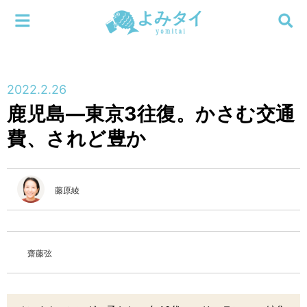
メニューを閉じる
よみタイ
ホーム
2022.2.26
新着
鹿児島―東京3往復。かさむ交通
検索する
費、されど豊か
連載
新刊
藤原綾
特集
編集部
齋藤弦