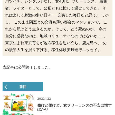
バツイチ、シングル子なし、女40代、フリーランス。 編集
者、ライターとして、公私ともに忙しく過ごしてきた。 そ
れは楽しく刺激の多い日々……充実した毎日だと思う。 しか
し。 このまま隣室との交流も薄い都会のマンションで、 こ
れから私はどう生きるのか、そして、どう死ぬのか。 今の
自分に必要なのは、地域コミュニティなのではないか……。
東京生まれ東京育ちが地方移住を思い立ち、鹿児島へ。 女
の後半人生を掘り下げる、移住体験実録進行エッセイ。
当記事は公開終了しました。
前回
2022.1.22
働けど働けど、女フリーランスの不安は増す
ばかり