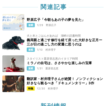
関連記事
野原広子「今朝もあの子の夢を見た」
連載
1/29
野原広子
犬と本とごはんがあれば 湖畔の読書時間
義両親と過ごす修行を経て戻った大好きな正月ー
三が日の過ごし方の変遷に思うのは
連載
1/10
村井理子
スタイリスト栗原登志恵のイタリア時間
ミラノの自宅は、ささやかな楽しみの宝庫
連載
1/31
栗原登志恵
翻訳家・村井理子さんが絶賛！ ノンフィクション
好きなら観るべき「ドキュメンタリー」3作
特集
12/30
村井理子
新刊情報