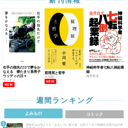
右手の指先だけで夢をか
神経科学者七転八倒起業
なえる 寝たきり系男子
録
屁理屈と哲学
ウッディの日々
金井良太
小川哲
ウッディ
NEW
NEW
週間ランキング
よみもの
コミック
目指すは山頂よりも、おもしろい寄り道 山岳ライター高橋庄太郎の山の名
＆珍プレイス