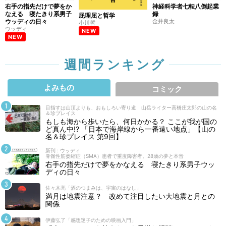
右手の指先だけで夢をか
神経科学者七転八倒起業
なえる 寝たきり系男子
録
屁理屈と哲学
ウッディの日々
金井良太
小川哲
ウッディ
NEW
NEW
週間ランキング
よみもの
コミック
目指すは山頂よりも、おもしろい寄り道 山岳ライター高橋庄太郎の山の名
＆珍プレイス
もしも海から歩いたら、何日かかる？ ここが我が国の
ど真ん中!? 「日本で海岸線から一番遠い地点」【山の
名＆珍プレイス 第9回】
新刊 : ウッディ
脊髄性筋萎縮症（SMA）患者で重度障害者。28歳の夢と本音
右手の指先だけで夢をかなえる 寝たきり系男子ウッ
ディの日々
佐々木亮「酒のつまみは、宇宙のはなし」
満月は地震注意？ 改めて注目したい大地震と月との
関係
伊藤弘了「感想迷子のための映画入門」