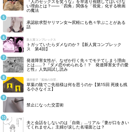
『人のセックスを笑うな』を早送り視聴してはいけな
い理由とは？――「四角」関係を「視覚」化する映画
の魔法
承認欲求型ヤリマン女〜尻軽にも色々学ぶことがある
話
新人賞コンプレックス
トガッていたらダメなのか？【新人賞コンプレック
ス 第4回】
発達障害女性が、なぜか行く先々でモテてしまう理由
とは……？『ダメ恋やめられる！？ 発達障害女子の愛
と性』人気回試し読み
酒井順子「孤独の功罪」
草葉の陰でご先祖様は何を思うのか【第15回 死後も残
る小さなイエ】
禁止になった交霊術
夫と会話をしないのは「自衛」…リアル『妻が口をきい
てくれません』主婦が涙した名場面とは？