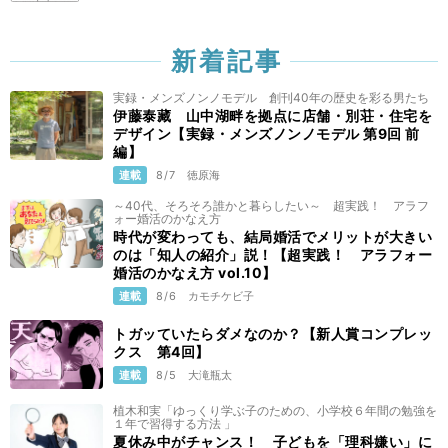
新着記事
実録・メンズノンノモデル 創刊40年の歴史を彩る男たち
伊藤泰藏 山中湖畔を拠点に店舗・別荘・住宅を
デザイン【実録・メンズノンノモデル 第9回 前
編】
連載
8/7
徳原海
～40代、そろそろ誰かと暮らしたい～ 超実践！ アラフ
ォー婚活のかなえ方
時代が変わっても、結局婚活でメリットが大きい
のは「知人の紹介」説！【超実践！ アラフォー
婚活のかなえ方 vol.10】
連載
8/6
カモチケビ子
トガッていたらダメなのか？【新人賞コンプレッ
クス 第4回】
連載
8/5
大滝瓶太
植木和実「ゆっくり学ぶ子のための、小学校６年間の勉強を
１年で習得する方法 」
夏休み中がチャンス！ 子どもを「理科嫌い」に