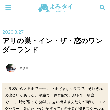
メニューを閉じる
よみタイ
ホーム
2020.8.27
新着
アリの巣・イン・ザ・恋のワン
検索する
ダーランド
連載
新刊
爪切男
特集
小学校から大学まで
――
。 さまざまなクラスで、それぞれ
編集部
の出会いがあった。 教室で、体育館で、廊下で、校庭
で……。 時が経っても鮮明に思い出す彼女たちの面影。 ロン
グセラー『死にたい夜にかぎって』の著者が贈るスクールエ