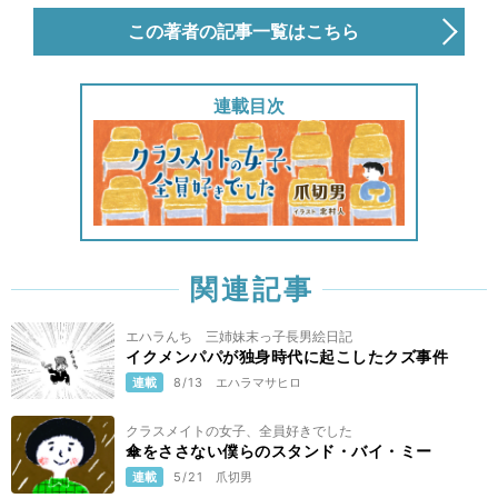
この著者の記事一覧はこちら
連載目次
関連記事
エハラんち 三姉妹末っ子長男絵日記
イクメンパパが独身時代に起こしたクズ事件
連載
8/13
エハラマサヒロ
クラスメイトの女子、全員好きでした
傘をささない僕らのスタンド・バイ・ミー
連載
5/21
爪切男