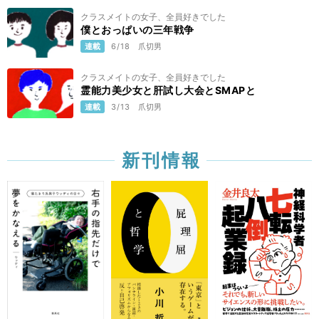
クラスメイトの女子、全員好きでした
僕とおっぱいの三年戦争
連載
6/18
爪切男
クラスメイトの女子、全員好きでした
霊能力美少女と肝試し大会とSMAPと
連載
3/13
爪切男
新刊情報