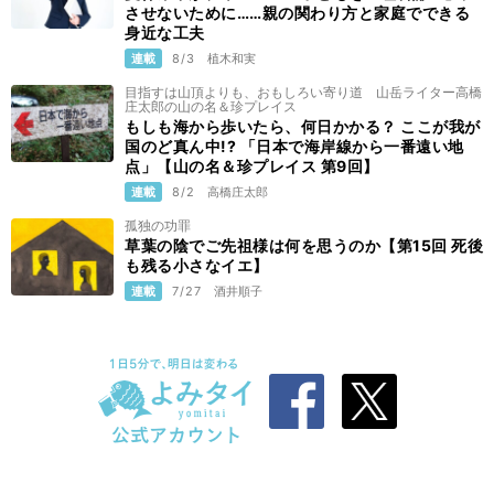
させないために……親の関わり方と家庭でできる
身近な工夫
連載
8/3
植木和実
目指すは山頂よりも、おもしろい寄り道 山岳ライター高橋
庄太郎の山の名＆珍プレイス
もしも海から歩いたら、何日かかる？ ここが我が
国のど真ん中!? 「日本で海岸線から一番遠い地
点」【山の名＆珍プレイス 第9回】
連載
8/2
高橋庄太郎
孤独の功罪
草葉の陰でご先祖様は何を思うのか【第15回 死後
も残る小さなイエ】
連載
7/27
酒井順子