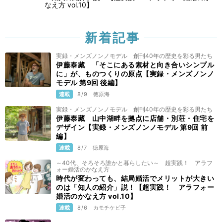
なえ方 vol.10】
新着記事
実録・メンズノンノモデル 創刊40年の歴史を彩る男たち
伊藤泰藏 「そこにある素材と向き合いシンプル
に」が、ものつくりの原点【実録・メンズノンノ
モデル 第9回 後編】
連載
8/9
徳原海
実録・メンズノンノモデル 創刊40年の歴史を彩る男たち
伊藤泰藏 山中湖畔を拠点に店舗・別荘・住宅を
デザイン【実録・メンズノンノモデル 第9回 前
編】
連載
8/7
徳原海
～40代、そろそろ誰かと暮らしたい～ 超実践！ アラフ
ォー婚活のかなえ方
時代が変わっても、結局婚活でメリットが大きい
のは「知人の紹介」説！【超実践！ アラフォー
婚活のかなえ方 vol.10】
連載
8/6
カモチケビ子