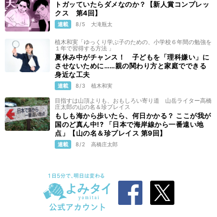
トガッていたらダメなのか？【新人賞コンプレッ
クス 第4回】
連載
8/5
大滝瓶太
植木和実「ゆっくり学ぶ子のための、小学校６年間の勉強を
１年で習得する方法 」
夏休み中がチャンス！ 子どもを「理科嫌い」に
させないために……親の関わり方と家庭でできる
身近な工夫
連載
8/3
植木和実
目指すは山頂よりも、おもしろい寄り道 山岳ライター高橋
庄太郎の山の名＆珍プレイス
もしも海から歩いたら、何日かかる？ ここが我が
国のど真ん中!? 「日本で海岸線から一番遠い地
点」【山の名＆珍プレイス 第9回】
連載
8/2
高橋庄太郎