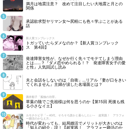
満月は地震注意？ 改めて注目したい大地震と月との
関係
承認欲求型ヤリマン女〜尻軽にも色々学ぶことがある
話
新人賞コンプレックス
トガッていたらダメなのか？【新人賞コンプレック
ス 第4回】
発達障害女性が、なぜか行く先々でモテてしまう理由
とは……？『ダメ恋やめられる！？ 発達障害女子の愛
と性』人気回試し読み
夫と会話をしないのは「自衛」…リアル『妻が口をきい
てくれません』主婦が涙した名場面とは？
酒井順子「孤独の功罪」
草葉の陰でご先祖様は何を思うのか【第15回 死後も残
る小さなイエ】
カモチケビ子「～40代、そろそろ誰かと暮らしたい～ 超実践！ アラフォ
ー婚活のかなえ方」
時代が変わっても、結局婚活でメリットが大きいのは
「知人の紹介」説！【超実践！ アラフォー婚活のか