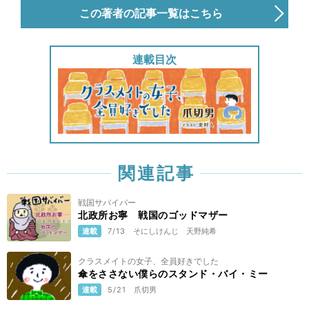
この著者の記事一覧はこちら
連載目次
関連記事
戦国サバイバー
北政所お寧 戦国のゴッドマザー
連載
7/13
そにしけんじ
天野純希
クラスメイトの女子、全員好きでした
傘をささない僕らのスタンド・バイ・ミー
連載
5/21
爪切男