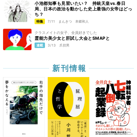
小池都知事も見習いたい？ 持統天皇vs.春日
局、日本の政治を動かした史上最強の女帝はどっ
ち？
特集
7/11
まんきつ
本郷和人
クラスメイトの女子、全員好きでした
霊能力美少女と肝試し大会とSMAPと
連載
3/13
爪切男
新刊情報