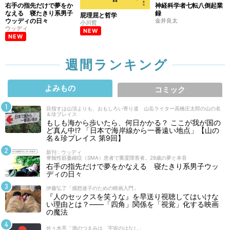
右手の指先だけで夢をか
神経科学者七転八倒起業
なえる 寝たきり系男子
録
屁理屈と哲学
ウッディの日々
金井良太
小川哲
ウッディ
NEW
NEW
週間ランキング
よみもの
コミック
目指すは山頂よりも、おもしろい寄り道 山岳ライター高橋庄太郎の山の名
＆珍プレイス
もしも海から歩いたら、何日かかる？ ここが我が国の
ど真ん中!? 「日本で海岸線から一番遠い地点」【山の
名＆珍プレイス 第9回】
新刊 : ウッディ
脊髄性筋萎縮症（SMA）患者で重度障害者。28歳の夢と本音
右手の指先だけで夢をかなえる 寝たきり系男子ウッ
ディの日々
伊藤弘了「感想迷子のための映画入門」
『人のセックスを笑うな』を早送り視聴してはいけな
い理由とは？――「四角」関係を「視覚」化する映画
の魔法
佐々木亮「酒のつまみは、宇宙のはなし」