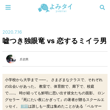
メニューを閉じる
よみタイ
ホーム
2020.7.16
新着
嘘つき独眼竜 vs 恋するミイラ男
検索する
連載
爪切男
新刊
特集
小学校から大学まで
――
。 さまざまなクラスで、それぞれ
の出会いがあった。 教室で、体育館で、廊下で、校庭
編集部
で……。 時が経っても鮮明に思い出す彼女たちの面影。 ロン
グセラー『死にたい夜にかぎって』の著者が贈るスクールエ
ッセイ。
前回
は誰しも一度は集めたことがある「ベルマー