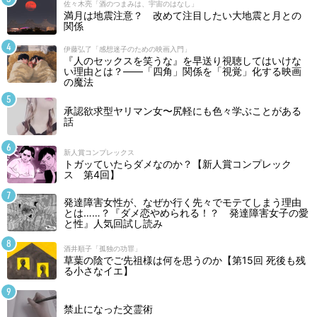
佐々木亮「酒のつまみは、宇宙のはなし」
満月は地震注意？ 改めて注目したい大地震と月との
関係
伊藤弘了「感想迷子のための映画入門」
『人のセックスを笑うな』を早送り視聴してはいけな
い理由とは？――「四角」関係を「視覚」化する映画
の魔法
承認欲求型ヤリマン女〜尻軽にも色々学ぶことがある
話
新人賞コンプレックス
トガッていたらダメなのか？【新人賞コンプレック
ス 第4回】
発達障害女性が、なぜか行く先々でモテてしまう理由
とは……？『ダメ恋やめられる！？ 発達障害女子の愛
と性』人気回試し読み
酒井順子「孤独の功罪」
草葉の陰でご先祖様は何を思うのか【第15回 死後も残
る小さなイエ】
禁止になった交霊術