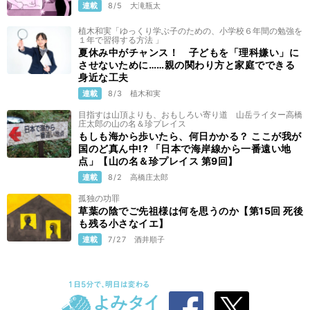
連載
8/5
大滝瓶太
植木和実「ゆっくり学ぶ子のための、小学校６年間の勉強を
１年で習得する方法 」
夏休み中がチャンス！ 子どもを「理科嫌い」に
させないために……親の関わり方と家庭でできる
身近な工夫
連載
8/3
植木和実
目指すは山頂よりも、おもしろい寄り道 山岳ライター高橋
庄太郎の山の名＆珍プレイス
もしも海から歩いたら、何日かかる？ ここが我が
国のど真ん中!? 「日本で海岸線から一番遠い地
点」【山の名＆珍プレイス 第9回】
連載
8/2
高橋庄太郎
孤独の功罪
草葉の陰でご先祖様は何を思うのか【第15回 死後
も残る小さなイエ】
連載
7/27
酒井順子