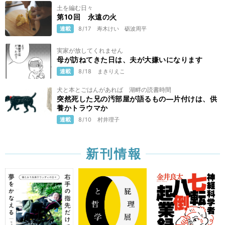
土を編む日々
第10回 永遠の火
連載
8/17
寿木けい
砺波周平
実家が放してくれません
母が訪ねてきた日は、夫が大嫌いになります
連載
8/18
まきりえこ
犬と本とごはんがあれば 湖畔の読書時間
突然死した兄の汚部屋が語るもの—片付けは、供
養かトラウマか
連載
8/10
村井理子
新刊情報