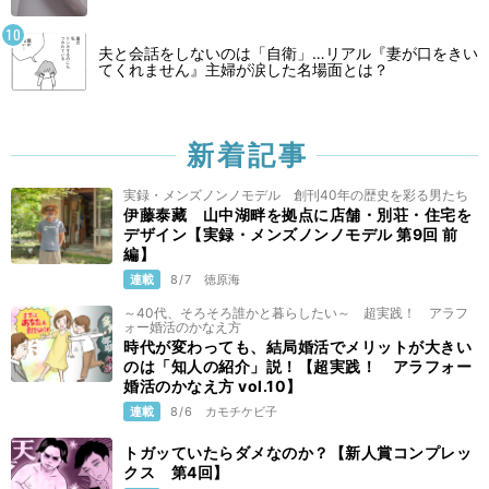
夫と会話をしないのは「自衛」…リアル『妻が口をきい
てくれません』主婦が涙した名場面とは？
新着記事
実録・メンズノンノモデル 創刊40年の歴史を彩る男たち
伊藤泰藏 山中湖畔を拠点に店舗・別荘・住宅を
デザイン【実録・メンズノンノモデル 第9回 前
編】
連載
8/7
徳原海
～40代、そろそろ誰かと暮らしたい～ 超実践！ アラフ
ォー婚活のかなえ方
時代が変わっても、結局婚活でメリットが大きい
のは「知人の紹介」説！【超実践！ アラフォー
婚活のかなえ方 vol.10】
連載
8/6
カモチケビ子
トガッていたらダメなのか？【新人賞コンプレッ
クス 第4回】