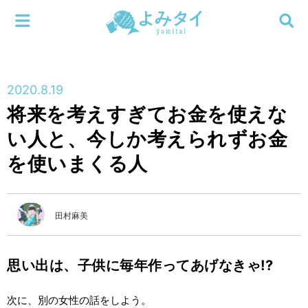
メニューを閉じる
よみタイ
ホーム
2020.8.19
新着
将来を考えすぎてお金を使えな
検索する
い人と、今しか考えられずお金
連載
を使いまくる人
新刊
特集
田村麻美
編集部
思い出は、子供に毎年作ってあげなきゃ!?
次に、別の女性の話をしよう。