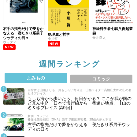
右手の指先だけで夢をか
神経科学者七転八倒起業
なえる 寝たきり系男子
録
屁理屈と哲学
ウッディの日々
金井良太
小川哲
ウッディ
NEW
NEW
週間ランキング
よみもの
コミック
目指すは山頂よりも、おもしろい寄り道 山岳ライター高橋庄太郎の山の名
＆珍プレイス
もしも海から歩いたら、何日かかる？ ここが我が国の
ど真ん中!? 「日本で海岸線から一番遠い地点」【山の
名＆珍プレイス 第9回】
新刊 : ウッディ
脊髄性筋萎縮症（SMA）患者で重度障害者。28歳の夢と本音
右手の指先だけで夢をかなえる 寝たきり系男子ウッ
ディの日々