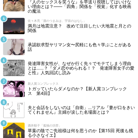
『人のセックスを笑うな』を早送り視聴してはいけな
い理由とは？――「四角」関係を「視覚」化する映画
の魔法
佐々木亮「酒のつまみは、宇宙のはなし」
満月は地震注意？ 改めて注目したい大地震と月との
関係
承認欲求型ヤリマン女〜尻軽にも色々学ぶことがある
話
発達障害女性が、なぜか行く先々でモテてしまう理由
とは……？『ダメ恋やめられる！？ 発達障害女子の愛
と性』人気回試し読み
新人賞コンプレックス
トガッていたらダメなのか？【新人賞コンプレック
ス 第4回】
夫と会話をしないのは「自衛」…リアル『妻が口をきい
てくれません』主婦が涙した名場面とは？
酒井順子「孤独の功罪」
草葉の陰でご先祖様は何を思うのか【第15回 死後も残
る小さなイエ】