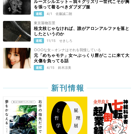
ルーズシルエット～我々グリズリー世代こそが胸
を張って着るべきダブダブ服
連載
4/1
佐藤誠二朗
東京落物百景
桂文枝じゃなければ、誰がアロンアルファを落と
したというのか
連載
11/15
せきしろ
○○○な女～オンナはそれを我慢している
元「めちゃモテ」女〜ぷっくり唇がここに来て大
火傷を負ってる話
連載
4/15
鈴木涼美
新刊情報