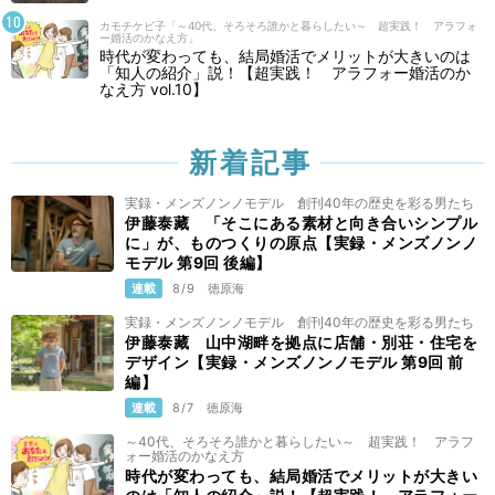
カモチケビ子「～40代、そろそろ誰かと暮らしたい～ 超実践！ アラフォ
ー婚活のかなえ方」
時代が変わっても、結局婚活でメリットが大きいのは
「知人の紹介」説！【超実践！ アラフォー婚活のか
なえ方 vol.10】
新着記事
実録・メンズノンノモデル 創刊40年の歴史を彩る男たち
伊藤泰藏 「そこにある素材と向き合いシンプル
に」が、ものつくりの原点【実録・メンズノンノ
モデル 第9回 後編】
連載
8/9
徳原海
実録・メンズノンノモデル 創刊40年の歴史を彩る男たち
伊藤泰藏 山中湖畔を拠点に店舗・別荘・住宅を
デザイン【実録・メンズノンノモデル 第9回 前
編】
連載
8/7
徳原海
～40代、そろそろ誰かと暮らしたい～ 超実践！ アラフ
ォー婚活のかなえ方
時代が変わっても、結局婚活でメリットが大きい