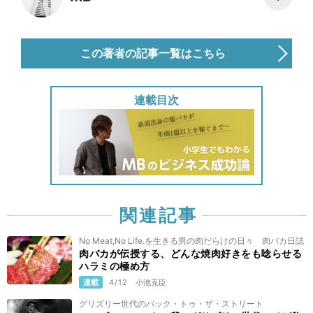
この著者の記事一覧はこちら
連載目次
関連記事
No Meat,No Life.を生きる男の肉だらけの日々 肉バカ日誌
肉バカが伝授する、どんな焼肉好きをも唸らせる
ハラミの極め方
連載
4/12
小池克臣
グリズリー世代のバック・トゥ・ザ・ストリート