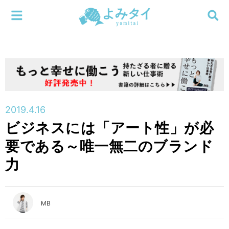
メニューを閉じる
よみタイ
ホーム
新着
検索する
連載
2019.4.16
ビジネスには「アート性」が必
新刊
要である～唯一無二のブランド
特集
力
編集部
MB