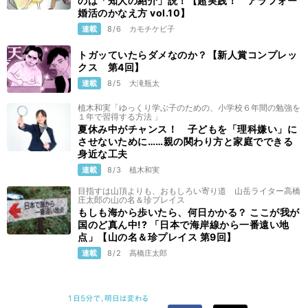
のは「知人の紹介」説！【超実践！ アラフォー
婚活のかなえ方 vol.10】
連載
8/6
カモチケビ子
トガッていたらダメなのか？【新人賞コンプレッ
クス 第4回】
連載
8/5
大滝瓶太
植木和実「ゆっくり学ぶ子のための、小学校６年間の勉強を
１年で習得する方法 」
夏休み中がチャンス！ 子どもを「理科嫌い」に
させないために……親の関わり方と家庭でできる
身近な工夫
連載
8/3
植木和実
目指すは山頂よりも、おもしろい寄り道 山岳ライター高橋
庄太郎の山の名＆珍プレイス
もしも海から歩いたら、何日かかる？ ここが我が
国のど真ん中!? 「日本で海岸線から一番遠い地
点」【山の名＆珍プレイス 第9回】
連載
8/2
高橋庄太郎