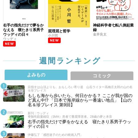
右手の指先だけで夢をか
神経科学者七転八倒起業
なえる 寝たきり系男子
録
屁理屈と哲学
ウッディの日々
金井良太
小川哲
ウッディ
NEW
NEW
週間ランキング
よみもの
コミック
目指すは山頂よりも、おもしろい寄り道 山岳ライター高橋庄太郎の山の名
＆珍プレイス
もしも海から歩いたら、何日かかる？ ここが我が国の
ど真ん中!? 「日本で海岸線から一番遠い地点」【山の
名＆珍プレイス 第9回】
新刊 : ウッディ
脊髄性筋萎縮症（SMA）患者で重度障害者。28歳の夢と本音
右手の指先だけで夢をかなえる 寝たきり系男子ウッ
ディの日々
伊藤弘了「感想迷子のための映画入門」