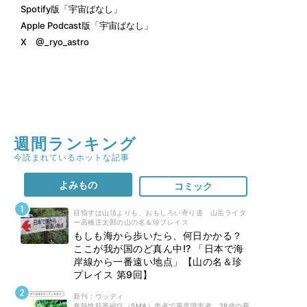
Spotify版「宇宙ばなし」
Apple Podcast版「宇宙ばなし」
X
@_ryo_astro
週間ランキング
今読まれているホットな記事
よみもの
コミック
目指すは山頂よりも、おもしろい寄り道 山岳ライタ
ー高橋庄太郎の山の名＆珍プレイス
もしも海から歩いたら、何日かかる？
ここが我が国のど真ん中!? 「日本で海
岸線から一番遠い地点」【山の名＆珍
プレイス 第9回】
新刊 : ウッディ
脊髄性筋萎縮症（SMA）患者で重度障害者。28歳の夢