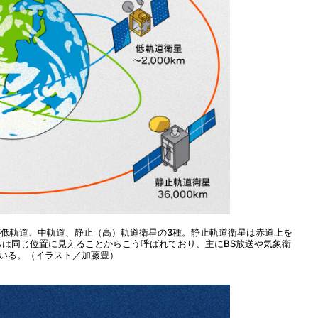
低軌道、中軌道、静止（高）軌道衛星の3種。静止軌道衛星は赤道上を
は同じ位置に見えることからこう呼ばれており、主にBS放送や気象衛
いる。（イラスト／加藤豊）