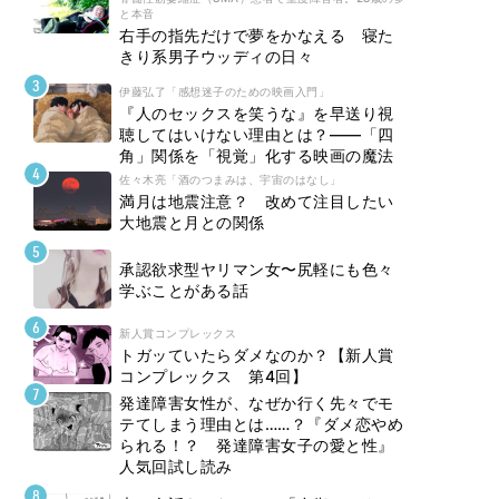
と本音
右手の指先だけで夢をかなえる 寝た
きり系男子ウッディの日々
伊藤弘了「感想迷子のための映画入門」
『人のセックスを笑うな』を早送り視
聴してはいけない理由とは？――「四
角」関係を「視覚」化する映画の魔法
佐々木亮「酒のつまみは、宇宙のはなし」
満月は地震注意？ 改めて注目したい
大地震と月との関係
承認欲求型ヤリマン女〜尻軽にも色々
学ぶことがある話
新人賞コンプレックス
トガッていたらダメなのか？【新人賞
コンプレックス 第4回】
発達障害女性が、なぜか行く先々でモ
テてしまう理由とは……？『ダメ恋やめ
られる！？ 発達障害女子の愛と性』
人気回試し読み