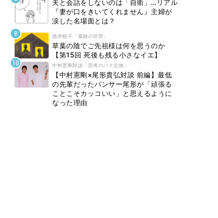
夫と会話をしないのは「自衛」…リアル
『妻が口をきいてくれません』主婦が
涙した名場面とは？
酒井順子「孤独の功罪」
草葉の陰でご先祖様は何を思うのか
【第15回 死後も残る小さなイエ】
中村憲剛対談「思考のパス交換」
【中村憲剛×尾形貴弘対談 前編】最低
の先輩だったパンサー尾形が「頑張る
ことこそカッコいい」と思えるように
なった理由