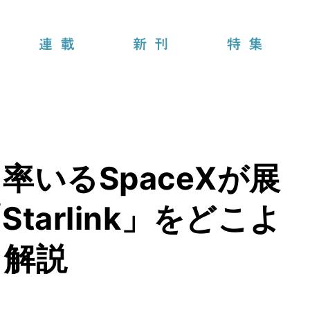
連載
新刊
特集
いるSpaceXが展
tarlink」をどこよ
く解説