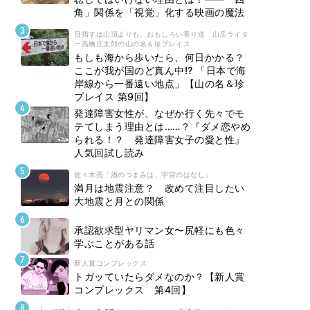
角」関係を「視覚」化する映画の魔法
目指すは山頂よりも、おもしろい寄り道 山岳ライタ
ー高橋庄太郎の山の名＆珍プレイス
もしも海から歩いたら、何日かかる？
ここが我が国のど真ん中!? 「日本で海
岸線から一番遠い地点」【山の名＆珍
プレイス 第9回】
発達障害女性が、なぜか行く先々でモ
テてしまう理由とは……？『ダメ恋やめ
られる！？ 発達障害女子の愛と性』
人気回試し読み
佐々木亮「酒のつまみは、宇宙のはなし」
満月は地震注意？ 改めて注目したい
大地震と月との関係
承認欲求型ヤリマン女〜尻軽にも色々
学ぶことがある話
新人賞コンプレックス
トガッていたらダメなのか？【新人賞
コンプレックス 第4回】