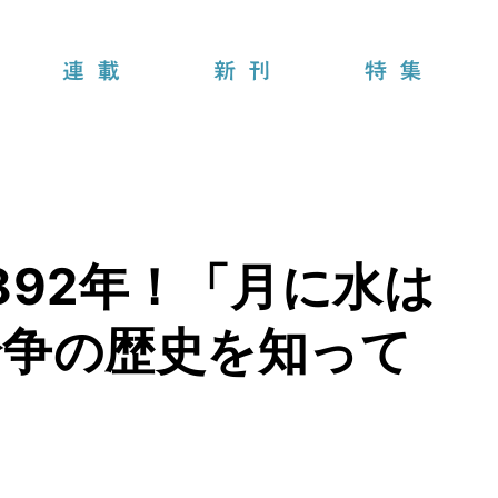
連載
新刊
特集
892年！「月に水は
論争の歴史を知って