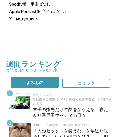
Spotify版「宇宙ばなし」
Apple Podcast版「宇宙ばなし」
X
@_ryo_astro
週間ランキング
今読まれているホットな記事
よみもの
コミック
新刊 : ウッディ
脊髄性筋萎縮症（SMA）患者で重度障害者。28歳の夢
と本音
右手の指先だけで夢をかなえる 寝た
きり系男子ウッディの日々
伊藤弘了「感想迷子のための映画入門」
『人のセックスを笑うな』を早送り視
聴してはいけない理由とは？――「四