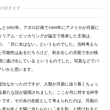
が続きます
1892年。アポロ計画で1969年にアメリカが月面に
ウィリアム・ピッカリングが論文で発表した主張は、
の、「月に水はない」というものでした。当時考えら
た可能性はあるだろうけど、剥き出しの月面で水が残
間に逃げ出している というものでした。写真などでパ
すいかと思います。
ほぼ出なかったのですが、人類が月面に辿り着くちょっ
する新たな説が提唱されました。ここが月に対する科学
トです。その水の在処として考えられたのは、月面の
も底が全く太陽に当たらない「永久影」と呼ばれるエ