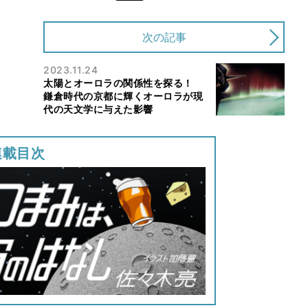
次の記事
2023.11.24
太陽とオーロラの関係性を探る！
鎌倉時代の京都に輝くオーロラが現
代の天文学に与えた影響
連載目次