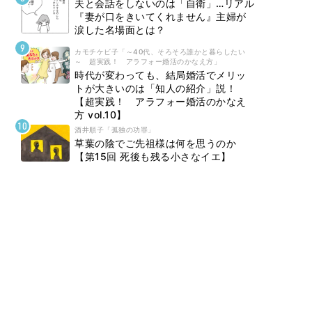
夫と会話をしないのは「自衛」…リアル
『妻が口をきいてくれません』主婦が
涙した名場面とは？
カモチケビ子「～40代、そろそろ誰かと暮らしたい
～ 超実践！ アラフォー婚活のかなえ方」
時代が変わっても、結局婚活でメリッ
トが大きいのは「知人の紹介」説！
【超実践！ アラフォー婚活のかなえ
方 vol.10】
酒井順子「孤独の功罪」
草葉の陰でご先祖様は何を思うのか
【第15回 死後も残る小さなイエ】