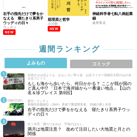
右手の指先だけで夢をか
神経科学者七転八倒起業
なえる 寝たきり系男子
録
屁理屈と哲学
ウッディの日々
金井良太
小川哲
ウッディ
NEW
NEW
週間ランキング
よみもの
コミック
目指すは山頂よりも、おもしろい寄り道 山岳ライター高橋庄太郎の山の名
＆珍プレイス
もしも海から歩いたら、何日かかる？ ここが我が国の
ど真ん中!? 「日本で海岸線から一番遠い地点」【山の
名＆珍プレイス 第9回】
新刊 : ウッディ
脊髄性筋萎縮症（SMA）患者で重度障害者。28歳の夢と本音
右手の指先だけで夢をかなえる 寝たきり系男子ウッ
ディの日々
佐々木亮「酒のつまみは、宇宙のはなし」
満月は地震注意？ 改めて注目したい大地震と月との
関係