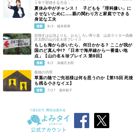
１年で習得する方法 」
夏休み中がチャンス！ 子どもを「理科嫌い」に
させないために……親の関わり方と家庭でできる
身近な工夫
連載
8/3
植木和実
目指すは山頂よりも、おもしろい寄り道 山岳ライター高橋
庄太郎の山の名＆珍プレイス
もしも海から歩いたら、何日かかる？ ここが我が
国のど真ん中!? 「日本で海岸線から一番遠い地
点」【山の名＆珍プレイス 第9回】
連載
8/2
高橋庄太郎
孤独の功罪
草葉の陰でご先祖様は何を思うのか【第15回 死後
も残る小さなイエ】
連載
7/27
酒井順子