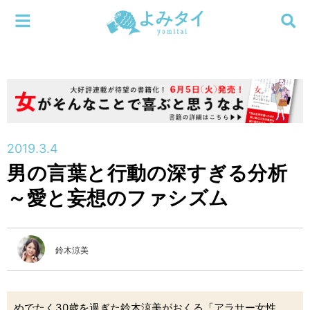
メニューを閉じる
よみタイ
ホーム
新着
検索する
連載
2019.3.4
男の言葉と行動の深すぎる分析
新刊
～愛と妄想のファシズム
特集
鈴木涼美
編集部
めでたく30歳を過ぎた鈴木涼美がおくる「アラサー女性