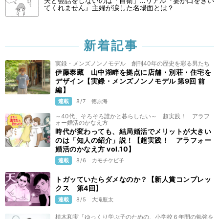
夫と会話をしないのは「自衛」…リアル『妻が口をきい
てくれません』主婦が涙した名場面とは？
新着記事
実録・メンズノンノモデル 創刊40年の歴史を彩る男たち
伊藤泰藏 山中湖畔を拠点に店舗・別荘・住宅を
デザイン【実録・メンズノンノモデル 第9回 前
編】
連載
8/7
徳原海
～40代、そろそろ誰かと暮らしたい～ 超実践！ アラフ
ォー婚活のかなえ方
時代が変わっても、結局婚活でメリットが大きい
のは「知人の紹介」説！【超実践！ アラフォー
婚活のかなえ方 vol.10】
連載
8/6
カモチケビ子
トガッていたらダメなのか？【新人賞コンプレッ
クス 第4回】
連載
8/5
大滝瓶太
植木和実「ゆっくり学ぶ子のための、小学校６年間の勉強を