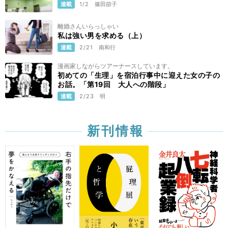
連載
1/2
篠田節子
離婚さんいらっしゃい
私は強い男を求める（上）
連載
2/21
南和行
漫画家しながらツアーナースしています。
初めての「生理」を宿泊行事中に迎えた女の子の
お話。「第19回 大人への階段」
連載
2/23
明
新刊情報