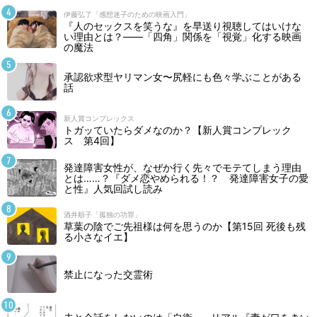
伊藤弘了「感想迷子のための映画入門」
『人のセックスを笑うな』を早送り視聴してはいけな
い理由とは？――「四角」関係を「視覚」化する映画
の魔法
承認欲求型ヤリマン女〜尻軽にも色々学ぶことがある
話
新人賞コンプレックス
トガッていたらダメなのか？【新人賞コンプレック
ス 第4回】
発達障害女性が、なぜか行く先々でモテてしまう理由
とは……？『ダメ恋やめられる！？ 発達障害女子の愛
と性』人気回試し読み
酒井順子「孤独の功罪」
草葉の陰でご先祖様は何を思うのか【第15回 死後も残
る小さなイエ】
禁止になった交霊術