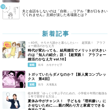
夫と会話をしないのは「自衛」…リアル『妻が口をきい
てくれません』主婦が涙した名場面とは？
新着記事
～40代、そろそろ誰かと暮らしたい～ 超実践！ アラフ
ォー婚活のかなえ方
時代が変わっても、結局婚活でメリットが大きい
のは「知人の紹介」説！【超実践！ アラフォー
婚活のかなえ方 vol.10】
連載
8/6
カモチケビ子
トガッていたらダメなのか？【新人賞コンプレッ
クス 第4回】
連載
8/5
大滝瓶太
植木和実「ゆっくり学ぶ子のための、小学校６年間の勉強を
１年で習得する方法 」
夏休み中がチャンス！ 子どもを「理科嫌い」に
させないために……親の関わり方と家庭でできる
身近な工夫