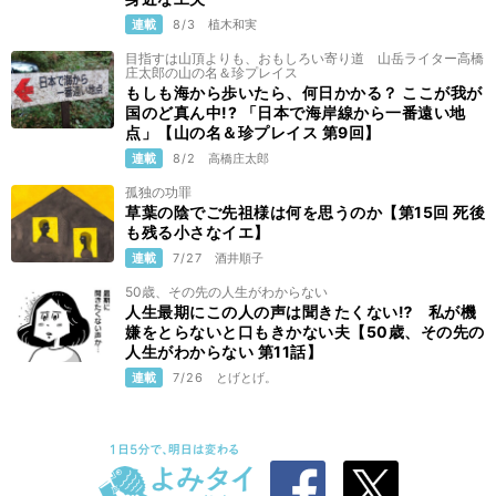
連載
8/3
植木和実
目指すは山頂よりも、おもしろい寄り道 山岳ライター高橋
庄太郎の山の名＆珍プレイス
もしも海から歩いたら、何日かかる？ ここが我が
国のど真ん中!? 「日本で海岸線から一番遠い地
点」【山の名＆珍プレイス 第9回】
連載
8/2
高橋庄太郎
孤独の功罪
草葉の陰でご先祖様は何を思うのか【第15回 死後
も残る小さなイエ】
連載
7/27
酒井順子
50歳、その先の人生がわからない
人生最期にこの人の声は聞きたくない⁉ 私が機
嫌をとらないと口もきかない夫【50歳、その先の
人生がわからない 第11話】
連載
7/26
とげとげ。