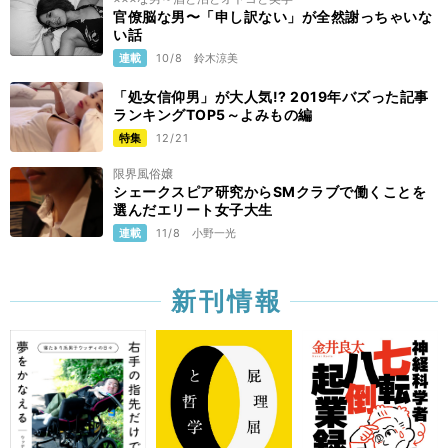
官僚脳な男〜「申し訳ない」が全然謝っちゃいな
い話
連載
10/8
鈴木涼美
「処女信仰男」が大人気!? 2019年バズった記事
ランキングTOP5～よみもの編
特集
12/21
限界風俗嬢
シェークスピア研究からSMクラブで働くことを
選んだエリート女子大生
連載
11/8
小野一光
新刊情報