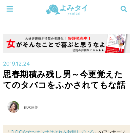
メニューを閉じる
よみタイ
ホーム
新着
検索する
連載
2019.12.24
思春期積み残し男～今更覚えた
新刊
てのタバコをふかされてもな話
特集
鈴木涼美
編集部
「
○○○な女〜オンナはそれを我慢している
」のアンサーソ