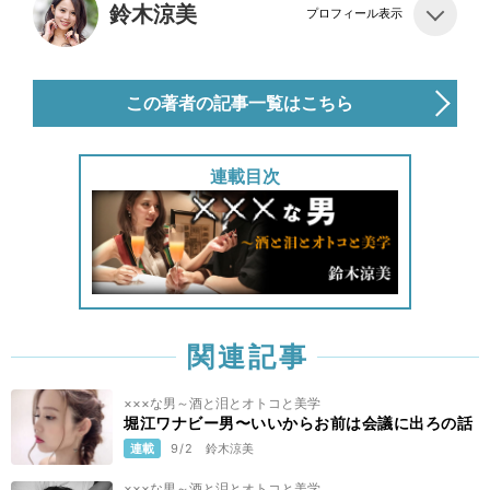
鈴木涼美
プロフィール表示
この著者の記事一覧はこちら
連載目次
関連記事
×××な男～酒と泪とオトコと美学
堀江ワナビー男〜いいからお前は会議に出ろの話
連載
9/2
鈴木涼美
×××な男～酒と泪とオトコと美学