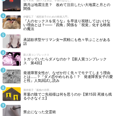
佐々木亮「酒のつまみは、宇宙のはなし」
満月は地震注意？ 改めて注目したい大地震と月との
関係
伊藤弘了「感想迷子のための映画入門」
『人のセックスを笑うな』を早送り視聴してはいけな
い理由とは？――「四角」関係を「視覚」化する映画
の魔法
承認欲求型ヤリマン女〜尻軽にも色々学ぶことがある
話
新人賞コンプレックス
トガッていたらダメなのか？【新人賞コンプレック
ス 第4回】
発達障害女性が、なぜか行く先々でモテてしまう理由
とは……？『ダメ恋やめられる！？ 発達障害女子の愛
と性』人気回試し読み
酒井順子「孤独の功罪」
草葉の陰でご先祖様は何を思うのか【第15回 死後も残
る小さなイエ】
禁止になった交霊術