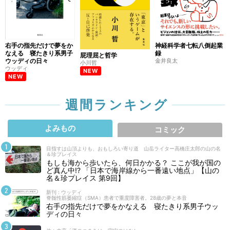
右手の指先だけで夢をか
神経科学者七転八倒起業
なえる 寝たきり系男子
録
屁理屈と哲学
ウッディの日々
金井良太
小川哲
ウッディ
NEW
NEW
週間ランキング
よみもの
コミック
目指すは山頂よりも、おもしろい寄り道 山岳ライター高橋庄太郎の山の名
＆珍プレイス
もしも海から歩いたら、何日かかる？ ここが我が国の
ど真ん中!? 「日本で海岸線から一番遠い地点」【山の
名＆珍プレイス 第9回】
新刊 : ウッディ
脊髄性筋萎縮症（SMA）患者で重度障害者。28歳の夢と本音
右手の指先だけで夢をかなえる 寝たきり系男子ウッ
ディの日々