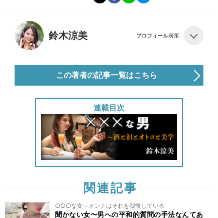
鈴木涼美
プロフィール表示
この著者の記事一覧はこちら
連載目次
関連記事
○○○な女～オンナはそれを我慢している
聞かない女〜男への平和的質問の手法なんてあ