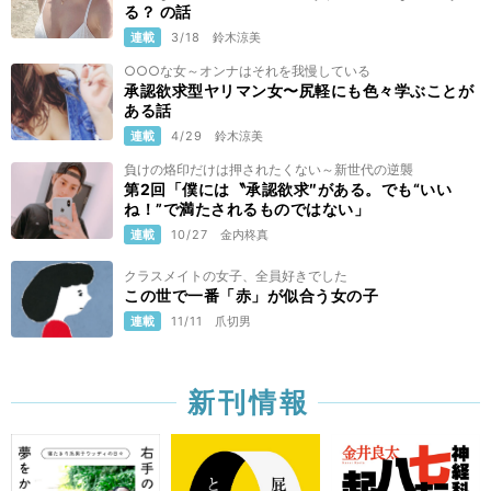
る？ の話
連載
3/18
鈴木涼美
○○○な女～オンナはそれを我慢している
承認欲求型ヤリマン女〜尻軽にも色々学ぶことが
ある話
連載
4/29
鈴木涼美
負けの烙印だけは押されたくない～新世代の逆襲
第2回「僕には〝承認欲求″がある。でも“いい
ね！”で満たされるものではない」
連載
10/27
金内柊真
クラスメイトの女子、全員好きでした
この世で一番「赤」が似合う女の子
連載
11/11
爪切男
新刊情報