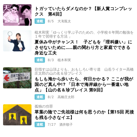
トガッていたらダメなのか？【新人賞コンプレッ
クス 第4回】
連載
8/5
大滝瓶太
植木和実「ゆっくり学ぶ子のための、小学校６年間の勉強を
１年で習得する方法 」
夏休み中がチャンス！ 子どもを「理科嫌い」に
させないために……親の関わり方と家庭でできる
身近な工夫
連載
8/3
植木和実
目指すは山頂よりも、おもしろい寄り道 山岳ライター高橋
庄太郎の山の名＆珍プレイス
もしも海から歩いたら、何日かかる？ ここが我が
国のど真ん中!? 「日本で海岸線から一番遠い地
点」【山の名＆珍プレイス 第9回】
連載
8/2
高橋庄太郎
孤独の功罪
草葉の陰でご先祖様は何を思うのか【第15回 死後
も残る小さなイエ】
連載
7/27
酒井順子