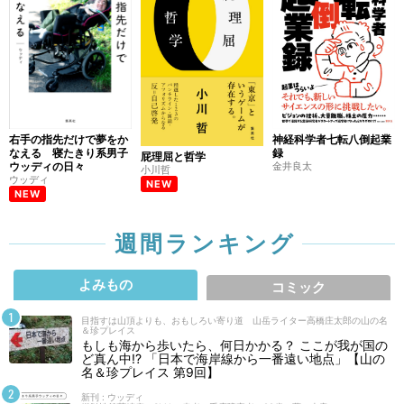
右手の指先だけで夢をか
神経科学者七転八倒起業
なえる 寝たきり系男子
録
屁理屈と哲学
ウッディの日々
金井良太
小川哲
ウッディ
NEW
NEW
週間ランキング
よみもの
コミック
目指すは山頂よりも、おもしろい寄り道 山岳ライター高橋庄太郎の山の名
＆珍プレイス
もしも海から歩いたら、何日かかる？ ここが我が国の
ど真ん中!? 「日本で海岸線から一番遠い地点」【山の
名＆珍プレイス 第9回】
新刊 : ウッディ