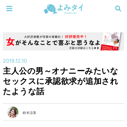
メニューを閉じる
よみタイ
ホーム
新着
検索する
連載
2019.12.10
主人公の男～オナニーみたいな
新刊
セックスに承認欲求が追加され
特集
たような話
編集部
鈴木涼美