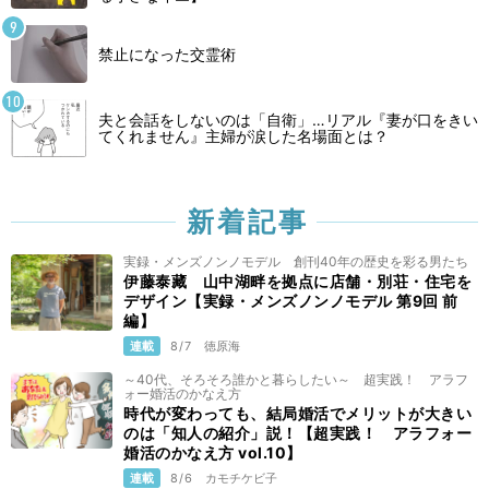
禁止になった交霊術
夫と会話をしないのは「自衛」…リアル『妻が口をきい
てくれません』主婦が涙した名場面とは？
新着記事
実録・メンズノンノモデル 創刊40年の歴史を彩る男たち
伊藤泰藏 山中湖畔を拠点に店舗・別荘・住宅を
デザイン【実録・メンズノンノモデル 第9回 前
編】
連載
8/7
徳原海
～40代、そろそろ誰かと暮らしたい～ 超実践！ アラフ
ォー婚活のかなえ方
時代が変わっても、結局婚活でメリットが大きい
のは「知人の紹介」説！【超実践！ アラフォー
婚活のかなえ方 vol.10】
連載
8/6
カモチケビ子