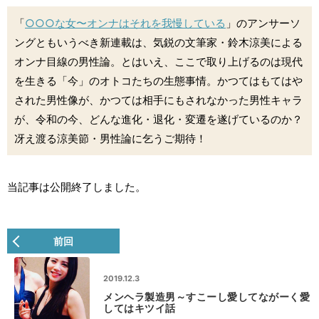
「
○○○な女〜オンナはそれを我慢している
」のアンサーソ
ングともいうべき新連載は、気鋭の文筆家・鈴木涼美による
オンナ目線の男性論。とはいえ、ここで取り上げるのは現代
を生きる「今」のオトコたちの生態事情。かつてはもてはや
された男性像が、かつては相手にもされなかった男性キャラ
が、令和の今、どんな進化・退化・変遷を遂げているのか？
冴え渡る涼美節・男性論に乞うご期待！
当記事は公開終了しました。
前回
2019.12.3
メンヘラ製造男～すこーし愛してながーく愛
してはキツイ話