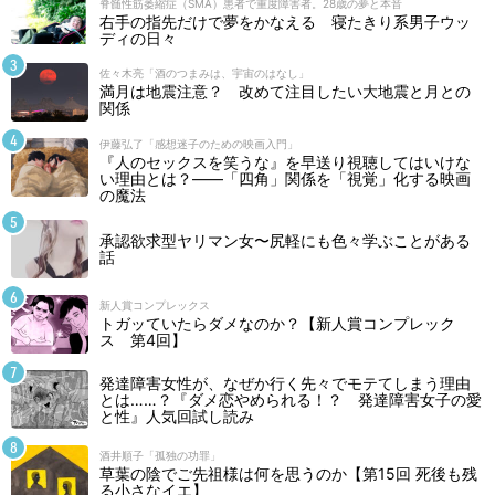
脊髄性筋萎縮症（SMA）患者で重度障害者。28歳の夢と本音
右手の指先だけで夢をかなえる 寝たきり系男子ウッ
ディの日々
佐々木亮「酒のつまみは、宇宙のはなし」
満月は地震注意？ 改めて注目したい大地震と月との
関係
伊藤弘了「感想迷子のための映画入門」
『人のセックスを笑うな』を早送り視聴してはいけな
い理由とは？――「四角」関係を「視覚」化する映画
の魔法
承認欲求型ヤリマン女〜尻軽にも色々学ぶことがある
話
新人賞コンプレックス
トガッていたらダメなのか？【新人賞コンプレック
ス 第4回】
発達障害女性が、なぜか行く先々でモテてしまう理由
とは……？『ダメ恋やめられる！？ 発達障害女子の愛
と性』人気回試し読み
酒井順子「孤独の功罪」
草葉の陰でご先祖様は何を思うのか【第15回 死後も残
る小さなイエ】