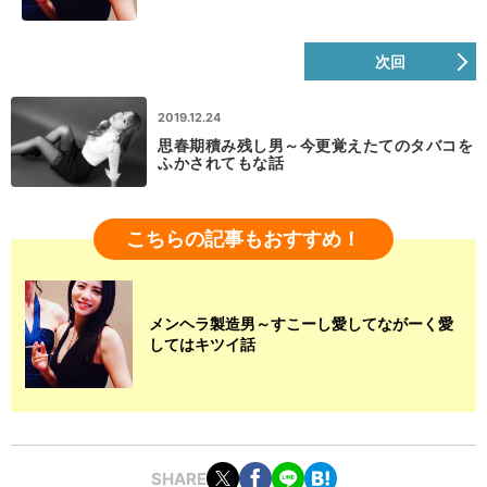
次回
2019.12.24
思春期積み残し男～今更覚えたてのタバコを
ふかされてもな話
こちらの記事もおすすめ！
メンヘラ製造男～すこーし愛してながーく愛
してはキツイ話
SHARE