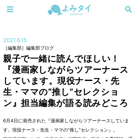
メニューを閉じる
よみタイ
ホーム
2021.6.15
新着
［編集部］編集部ブログ
検索する
親子で一緒に読んでほしい！
連載
『漫画家しながらツアーナース
新刊
しています。現役ナース・先
生・ママの“推し”セレクショ
特集
ン』担当編集が語る読みどころ
編集部
6月4日に発売された『漫画家しながらツアーナースしていま
す。現役ナース・先生・ママの“推し”セレクション』。