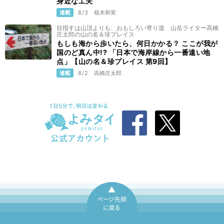
身近な工夫
連載
8/3
植木和実
目指すは山頂よりも、おもしろい寄り道 山岳ライター高橋
庄太郎の山の名＆珍プレイス
もしも海から歩いたら、何日かかる？ ここが我が
国のど真ん中!? 「日本で海岸線から一番遠い地
点」【山の名＆珍プレイス 第9回】
連載
8/2
高橋庄太郎