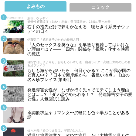
よみもの
コミック
新刊 : ウッディ
脊髄性筋萎縮症（SMA）患者で重度障害者。28歳の夢と本音
右手の指先だけで夢をかなえる 寝たきり系男子ウッ
ディの日々
伊藤弘了「感想迷子のための映画入門」
『人のセックスを笑うな』を早送り視聴してはいけな
い理由とは？――「四角」関係を「視覚」化する映画
の魔法
目指すは山頂よりも、おもしろい寄り道 山岳ライター高橋庄太郎の山の名
＆珍プレイス
もしも海から歩いたら、何日かかる？ ここが我が国の
ど真ん中!? 「日本で海岸線から一番遠い地点」【山の
名＆珍プレイス 第9回】
発達障害女性が、なぜか行く先々でモテてしまう理由
とは……？『ダメ恋やめられる！？ 発達障害女子の愛
と性』人気回試し読み
承認欲求型ヤリマン女〜尻軽にも色々学ぶことがある
話
佐々木亮「酒のつまみは、宇宙のはなし」
満月は地震注意？ 改めて注目したい大地震と月との