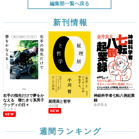
編集部一覧へ戻る
新刊情報
右手の指先だけで夢をか
神経科学者七転八倒起業
なえる 寝たきり系男子
録
屁理屈と哲学
ウッディの日々
金井良太
小川哲
ウッディ
NEW
NEW
週間ランキング