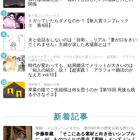
関係
新人賞コンプレックス
トガッていたらダメなのか？【新人賞コンプレック
ス 第4回】
夫と会話をしないのは「自衛」…リアル『妻が口をきい
てくれません』主婦が涙した名場面とは？
カモチケビ子「～40代、そろそろ誰かと暮らしたい～ 超実践！ アラフォ
ー婚活のかなえ方」
時代が変わっても、結局婚活でメリットが大きいのは
「知人の紹介」説！【超実践！ アラフォー婚活のか
なえ方 vol.10】
酒井順子「孤独の功罪」
草葉の陰でご先祖様は何を思うのか【第15回 死後も残
る小さなイエ】
新着記事
実録・メンズノンノモデル 創刊40年の歴史を彩る男たち
伊藤泰藏 「そこにある素材と向き合いシンプル
に」が、ものつくりの原点【実録・メンズノンノ