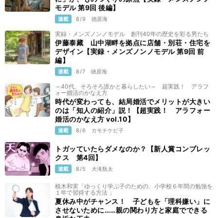
モデル 第9回 後編】
連載
8/9
徳原海
実録・メンズノンノモデル 創刊40年の歴史を彩る男たち
伊藤泰藏 山中湖畔を拠点に店舗・別荘・住宅を
デザイン【実録・メンズノンノモデル 第9回 前
編】
連載
8/7
徳原海
～40代、そろそろ誰かと暮らしたい～ 超実践！ アラフ
ォー婚活のかなえ方
時代が変わっても、結局婚活でメリットが大きい
のは「知人の紹介」説！【超実践！ アラフォー
婚活のかなえ方 vol.10】
連載
8/6
カモチケビ子
トガッていたらダメなのか？【新人賞コンプレッ
クス 第4回】
連載
8/5
大滝瓶太
植木和実「ゆっくり学ぶ子のための、小学校６年間の勉強を
１年で習得する方法 」
夏休み中がチャンス！ 子どもを「理科嫌い」に
させないために……親の関わり方と家庭でできる