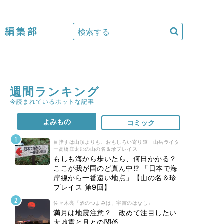
編集部
週間ランキング
今読まれているホットな記事
よみもの
コミック
目指すは山頂よりも、おもしろい寄り道 山岳ライタ
ー高橋庄太郎の山の名＆珍プレイス
もしも海から歩いたら、何日かかる？
ここが我が国のど真ん中!? 「日本で海
岸線から一番遠い地点」【山の名＆珍
プレイス 第9回】
佐々木亮「酒のつまみは、宇宙のはなし」
満月は地震注意？ 改めて注目したい
大地震と月との関係