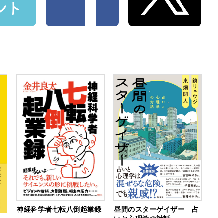
神経科学者七転八倒起業録
昼間のスターゲイザー 占