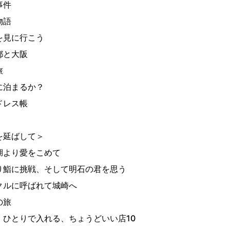
事件
物語
を見に行こう
都と大阪
旅
に泊まるか？
ドレス帳
を延ばして＞
湖より愛をこめて
り鮨に挑戦、そして明石の君を思う
クルに呼ばれて城崎へ
の旅
りで入れる、ちょうどいい店10