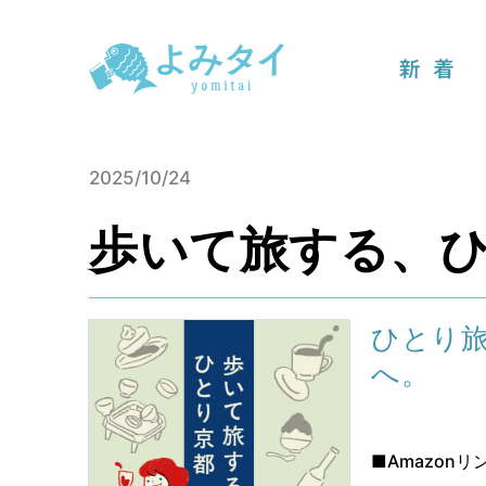
新着
2025/10/24
歩いて旅する、
ひとり
へ。
■Amazonリ