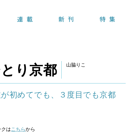
連載
新刊
特集
ひとり京都
山脇りこ
旅が初めてでも、３度目でも京都
ンクは
こちら
から