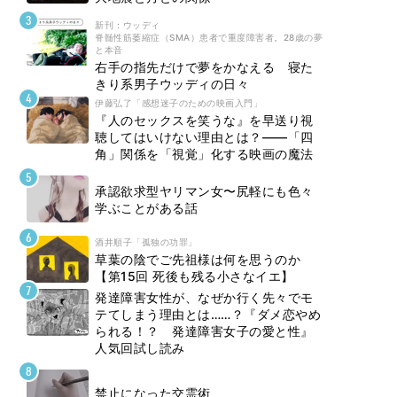
新刊 : ウッディ
脊髄性筋萎縮症（SMA）患者で重度障害者。28歳の夢
と本音
右手の指先だけで夢をかなえる 寝た
きり系男子ウッディの日々
伊藤弘了「感想迷子のための映画入門」
『人のセックスを笑うな』を早送り視
聴してはいけない理由とは？――「四
角」関係を「視覚」化する映画の魔法
承認欲求型ヤリマン女〜尻軽にも色々
学ぶことがある話
酒井順子「孤独の功罪」
草葉の陰でご先祖様は何を思うのか
【第15回 死後も残る小さなイエ】
発達障害女性が、なぜか行く先々でモ
テてしまう理由とは……？『ダメ恋やめ
られる！？ 発達障害女子の愛と性』
人気回試し読み
禁止になった交霊術