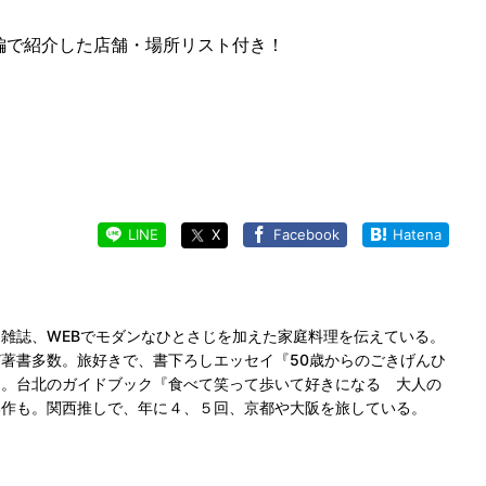
編で紹介した店舗・場所リスト付き！
LINE
X
Facebook
Hatena
雑誌、WEBでモダンなひとさじを加えた家庭料理を伝えている。
著書多数。旅好きで、書下ろしエッセイ『50歳からのごきげんひ
に。台北のガイドブック『食べて笑って歩いて好きになる 大人の
部作も。関西推しで、年に４、５回、京都や大阪を旅している。