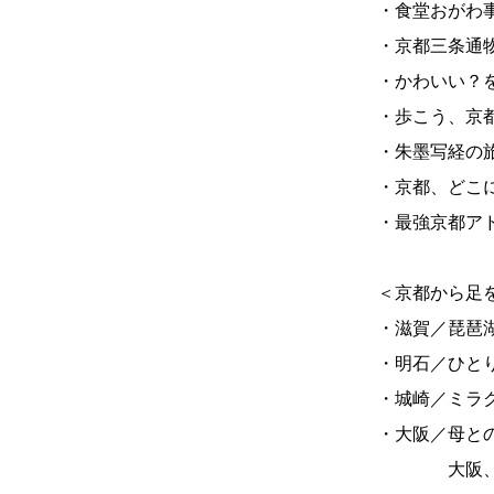
・食堂おがわ
・京都三条通
・かわいい？
・歩こう、京
・朱墨写経の
・京都、どこ
・最強京都ア
＜京都から足
・滋賀／琵琶
・明石／ひと
・城崎／ミラ
・大阪／母と
大阪、ひと