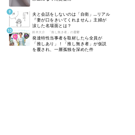
夫と会話をしないのは「自衛」…リアル
『妻が口をきいてくれません』主婦が
涙した名場面とは？
鈴木大介 「推し無き者」の憂鬱
発達特性当事者を取材したら全員が
「推しあり」！「推し無き者」が仮説
を覆され、一層孤独を深めた件