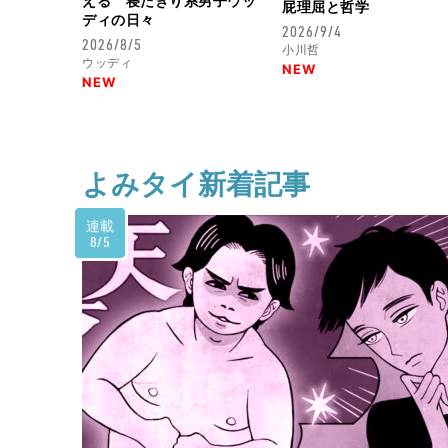
える 寝たきり系男子ウッ
屁理屈と哲学
ディの日々
2026/9/4
2026/8/5
小川哲
ウッディ
NEW
NEW
よみタイ新着記事
連載
8/5