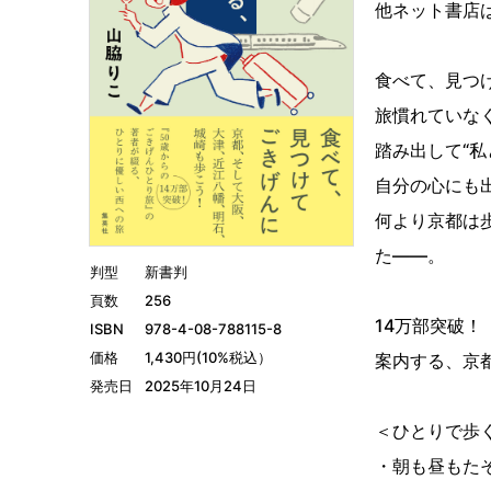
他ネット書店
食べて、見つ
旅慣れていな
踏み出して“
自分の心にも
何より京都は
た――。
判型
新書判
頁数
256
14万部突破
ISBN
978-4-08-788115-8
価格
1,430円(10%税込）
案内する、京
発売日
2025年10月24日
＜ひとりで歩
・朝も昼もた