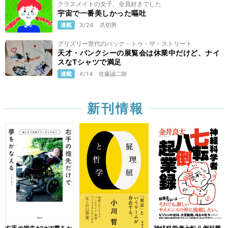
クラスメイトの女子、全員好きでした
宇宙で一番美しかった嘔吐
連載
3/26
爪切男
グリズリー世代のバック・トゥ・ザ・ストリート
天才・バンクシーの展覧会は休業中だけど、ナイ
スなTシャツで満足
連載
4/14
佐藤誠二朗
新刊情報