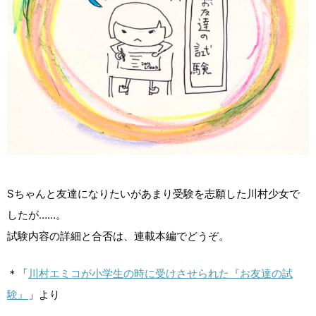
Sちゃんと友達になりたいがあまり受験を志願した川村少女で
したが……。
試験内容の詳細と合否は、連載本編でどうぞ。
＊「
川村エミコが小学生の時に受けさせられた『お友達の試
験』
」より