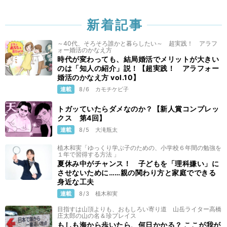
新着記事
～40代、そろそろ誰かと暮らしたい～ 超実践！ アラフ
ォー婚活のかなえ方
時代が変わっても、結局婚活でメリットが大きい
のは「知人の紹介」説！【超実践！ アラフォー
婚活のかなえ方 vol.10】
連載
8/6
カモチケビ子
トガッていたらダメなのか？【新人賞コンプレッ
クス 第4回】
連載
8/5
大滝瓶太
植木和実「ゆっくり学ぶ子のための、小学校６年間の勉強を
１年で習得する方法 」
夏休み中がチャンス！ 子どもを「理科嫌い」に
させないために……親の関わり方と家庭でできる
身近な工夫
連載
8/3
植木和実
目指すは山頂よりも、おもしろい寄り道 山岳ライター高橋
庄太郎の山の名＆珍プレイス
もしも海から歩いたら、何日かかる？ ここが我が