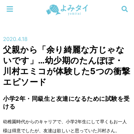
メニューを閉じる
よみタイ
ホーム
2020.4.18
新着
父親から「余り綺麗な方じゃな
検索する
いです」…幼少期のたんぽぽ・
連載
川村エミコが体験した5つの衝撃
新刊
エピソード
特集
小学2年・同級生と友達になるために試験を受
ける
編集部
幼稚園時代からのキャリアで、小学2年生にして早くもお一人
様は得意でしたが、友達は欲しいと思っていた川村さん。