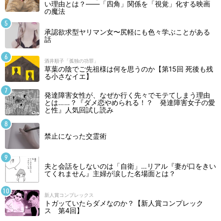
い理由とは？――「四角」関係を「視覚」化する映画
の魔法
承認欲求型ヤリマン女〜尻軽にも色々学ぶことがある
話
酒井順子「孤独の功罪」
草葉の陰でご先祖様は何を思うのか【第15回 死後も残
る小さなイエ】
発達障害女性が、なぜか行く先々でモテてしまう理由
とは……？『ダメ恋やめられる！？ 発達障害女子の愛
と性』人気回試し読み
禁止になった交霊術
夫と会話をしないのは「自衛」…リアル『妻が口をきい
てくれません』主婦が涙した名場面とは？
新人賞コンプレックス
トガッていたらダメなのか？【新人賞コンプレック
ス 第4回】