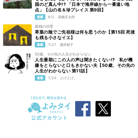
国のど真ん中!? 「日本で海岸線から一番遠い地
点」【山の名＆珍プレイス 第9回】
連載
8/2
高橋庄太郎
孤独の功罪
草葉の陰でご先祖様は何を思うのか【第15回 死後
も残る小さなイエ】
連載
7/27
酒井順子
50歳、その先の人生がわからない
人生最期にこの人の声は聞きたくない⁉ 私が機
嫌をとらないと口もきかない夫【50歳、その先の
人生がわからない 第11話】
連載
7/26
とげとげ。