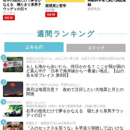
右手の指先だけで夢をか
神経科学者七転八倒起業
なえる 寝たきり系男子
録
屁理屈と哲学
ウッディの日々
金井良太
小川哲
ウッディ
NEW
NEW
週間ランキング
よみもの
コミック
目指すは山頂よりも、おもしろい寄り道 山岳ライター高橋庄太郎の山の名
＆珍プレイス
もしも海から歩いたら、何日かかる？ ここが我が国の
ど真ん中!? 「日本で海岸線から一番遠い地点」【山の
名＆珍プレイス 第9回】
佐々木亮「酒のつまみは、宇宙のはなし」
満月は地震注意？ 改めて注目したい大地震と月との
関係
新刊 : ウッディ
脊髄性筋萎縮症（SMA）患者で重度障害者。28歳の夢と本音
右手の指先だけで夢をかなえる 寝たきり系男子ウッ
ディの日々
伊藤弘了「感想迷子のための映画入門」
『人のセックスを笑うな』を早送り視聴してはいけな