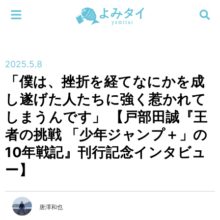
メニューを閉じる
よみタイ
ホーム
2025.5.8
新着
「僕は、挫折を経てなにかを成
検索する
し遂げた人たちに強く惹かれて
連載
しまうんです」 【戸部田誠『王
新刊
者の挑戦 「少年ジャンプ＋」の
10年戦記』刊行記念インタビュ
特集
ー】
編集部
唐澤和也