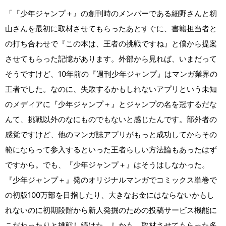
「『少年ジャンプ＋』の創刊時のメンバーである細野さんと籾
山さんを最初に取材させてもらったあとすぐに、書籍担当者と
の打ち合わせで『この本は、王者の挑戦ですね』と僕から提案
させてもらった記憶があります。外部から見れば、いまだって
そうですけど、10年前の『週刊少年ジャンプ』はマンガ業界の
王者でした。なのに、失敗するかもしれないアプリという未知
のメディアに『少年ジャンプ＋』とジャンプの名を冠するだな
んて、挑戦以外のなにものでもないと感じたんです。部外者の
感覚ですけど、他のマンガ誌アプリがもっと成功してからその
範にならって参入するといった王者らしい方法論もあったはず
ですから。でも、『少年ジャンプ＋』はそうはしなかった。
『少年ジャンプ＋』発のオリジナルマンガでコミックス単巻で
の初版100万部を目指したり、大きなお金にはならないかもし
れないのに初期段階から新人発掘のための投稿サービス機能に
こだわったりと挑戦し続けた。しかも、取材させてもらった多