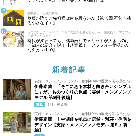
酒井順子「孤独の功罪」
草葉の陰でご先祖様は何を思うのか【第15回 死後も残
る小さなイエ】
カモチケビ子「～40代、そろそろ誰かと暮らしたい～ 超実践！ アラフォ
ー婚活のかなえ方」
時代が変わっても、結局婚活でメリットが大きいのは
「知人の紹介」説！【超実践！ アラフォー婚活のか
なえ方 vol.10】
新着記事
実録・メンズノンノモデル 創刊40年の歴史を彩る男たち
伊藤泰藏 「そこにある素材と向き合いシンプル
に」が、ものつくりの原点【実録・メンズノンノ
モデル 第9回 後編】
連載
8/9
徳原海
実録・メンズノンノモデル 創刊40年の歴史を彩る男たち
伊藤泰藏 山中湖畔を拠点に店舗・別荘・住宅を
デザイン【実録・メンズノンノモデル 第9回 前
編】