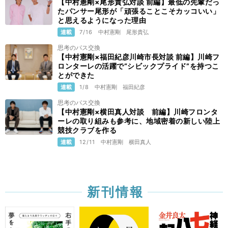
【中村憲剛×尾形貴弘対談 前編】最低の先輩だっ
たパンサー尾形が「頑張ることこそカッコいい」
と思えるようになった理由
連載
7/16
中村憲剛
尾形貴弘
思考のパス交換
【中村憲剛×福田紀彦川崎市長対談 前編】川崎フ
ロンターレの活躍で“シビックプライド”を持つこ
とができた
連載
1/8
中村憲剛
福田紀彦
思考のパス交換
【中村憲剛×横田真人対談 前編】川崎フロンタ
ーレの取り組みも参考に、地域密着の新しい陸上
競技クラブを作る
連載
12/11
中村憲剛
横田真人
新刊情報