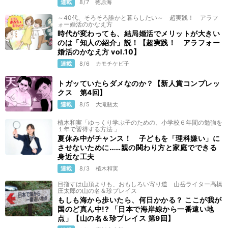
連載
8/7
徳原海
～40代、そろそろ誰かと暮らしたい～ 超実践！ アラフ
ォー婚活のかなえ方
時代が変わっても、結局婚活でメリットが大きい
のは「知人の紹介」説！【超実践！ アラフォー
婚活のかなえ方 vol.10】
連載
8/6
カモチケビ子
トガッていたらダメなのか？【新人賞コンプレッ
クス 第4回】
連載
8/5
大滝瓶太
植木和実「ゆっくり学ぶ子のための、小学校６年間の勉強を
１年で習得する方法 」
夏休み中がチャンス！ 子どもを「理科嫌い」に
させないために……親の関わり方と家庭でできる
身近な工夫
連載
8/3
植木和実
目指すは山頂よりも、おもしろい寄り道 山岳ライター高橋
庄太郎の山の名＆珍プレイス
もしも海から歩いたら、何日かかる？ ここが我が
国のど真ん中!? 「日本で海岸線から一番遠い地
点」【山の名＆珍プレイス 第9回】