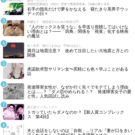
新刊 : ウッディ
脊髄性筋萎縮症（SMA）患者で重度障害者。28歳の夢と本音
右手の指先だけで夢をかなえる 寝たきり系男子ウッ
ディの日々
伊藤弘了「感想迷子のための映画入門」
『人のセックスを笑うな』を早送り視聴してはいけな
い理由とは？――「四角」関係を「視覚」化する映画
の魔法
佐々木亮「酒のつまみは、宇宙のはなし」
満月は地震注意？ 改めて注目したい大地震と月との
関係
承認欲求型ヤリマン女〜尻軽にも色々学ぶことがある
話
発達障害女性が、なぜか行く先々でモテてしまう理由
とは……？『ダメ恋やめられる！？ 発達障害女子の愛
と性』人気回試し読み
新人賞コンプレックス
トガッていたらダメなのか？【新人賞コンプレック
ス 第4回】
夫と会話をしないのは「自衛」…リアル『妻が口をきい
てくれません』主婦が涙した名場面とは？