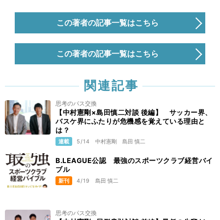
この著者の記事一覧はこちら
この著者の記事一覧はこちら
関連記事
思考のパス交換
【中村憲剛×島田慎二対談 後編】 サッカー界、
バスケ界にふたりが危機感を覚えている理由と
は？
連載
5/14
中村憲剛
島田 慎二
B.LEAGUE公認 最強のスポーツクラブ経営バイ
ブル
新刊
4/19
島田 慎二
思考のパス交換