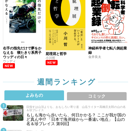
右手の指先だけで夢をか
神経科学者七転八倒起業
なえる 寝たきり系男子
録
屁理屈と哲学
ウッディの日々
金井良太
小川哲
ウッディ
NEW
NEW
週間ランキング
よみもの
コミック
目指すは山頂よりも、おもしろい寄り道 山岳ライター高橋庄太郎の山の名
＆珍プレイス
もしも海から歩いたら、何日かかる？ ここが我が国の
ど真ん中!? 「日本で海岸線から一番遠い地点」【山の
名＆珍プレイス 第9回】