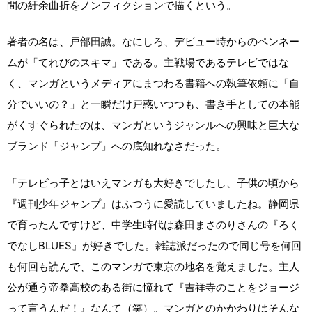
間の紆余曲折をノンフィクションで描くという。
著者の名は、戸部田誠。なにしろ、デビュー時からのペンネー
ムが「てれびのスキマ」である。主戦場であるテレビではな
く、マンガというメディアにまつわる書籍への執筆依頼に「自
分でいいの？」と一瞬だけ戸惑いつつも、書き手としての本能
がくすぐられたのは、マンガというジャンルへの興味と巨大な
ブランド「ジャンプ」への底知れなさだった。
「テレビっ子とはいえマンガも大好きでしたし、子供の頃から
『週刊少年ジャンプ』はふつうに愛読していましたね。静岡県
で育ったんですけど、中学生時代は森田まさのりさんの『ろく
でなしBLUES』が好きでした。雑誌派だったので同じ号を何回
も何回も読んで、このマンガで東京の地名を覚えました。主人
公が通う帝拳高校のある街に憧れて『吉祥寺のことをジョージ
って言うんだ！』なんて（笑）。マンガとのかかわりはそんな