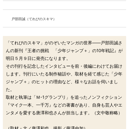
戸部田誠（てれびのスキマ）
「てれびのスキマ」がのぞいたマンガの世界――戸部田誠さ
んの新刊『王者の挑戦 「少年ジャンプ＋」の10年戦記』が
明日５月９日に発売になります。
その刊行を記念したインタビューを前・後編にわけてお届け
します。刊行にいたる制作秘話や、取材を経て感じた「少年
ジャンプ＋」のヒットの理由など、様々なお話を伺いまし
た。
取材と執筆は「Ｍ-1グランプリ」を追ったノンフィクション
『マイク一本、一千万』などの著書があり、自身も芸人やエ
ンタメを愛する唐澤和也さんが担当します。（文中敬称略）
（取材・文／唐澤和也 撮影／藤澤由加）