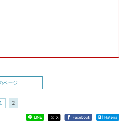
のページ
1
2
LINE
X
Facebook
Hatena