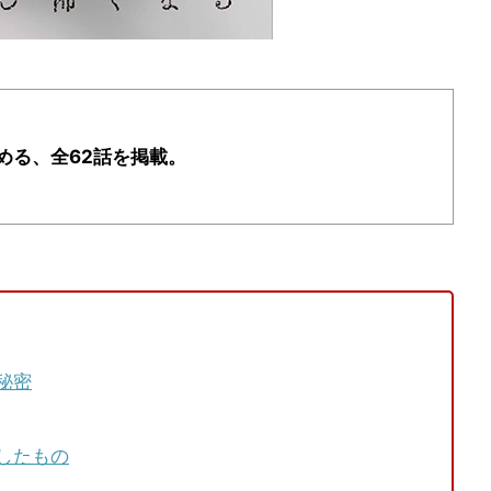
める、全62話を掲載。
秘密
したもの