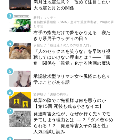
満月は地震注意？ 改めて注目したい
大地震と月との関係
新刊 : ウッディ
脊髄性筋萎縮症（SMA）患者で重度障害者。28歳の夢
と本音
右手の指先だけで夢をかなえる 寝た
きり系男子ウッディの日々
伊藤弘了「感想迷子のための映画入門」
『人のセックスを笑うな』を早送り視
聴してはいけない理由とは？――「四
角」関係を「視覚」化する映画の魔法
承認欲求型ヤリマン女〜尻軽にも色々
学ぶことがある話
酒井順子「孤独の功罪」
草葉の陰でご先祖様は何を思うのか
【第15回 死後も残る小さなイエ】
発達障害女性が、なぜか行く先々でモ
テてしまう理由とは……？『ダメ恋やめ
られる！？ 発達障害女子の愛と性』
人気回試し読み