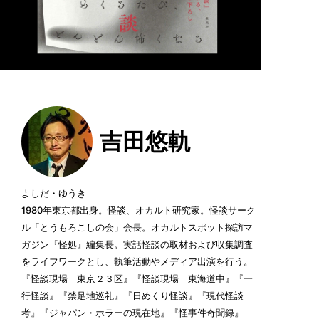
吉田悠軌
よしだ・ゆうき
1980年東京都出身。怪談、オカルト研究家。怪談サーク
ル「とうもろこしの会」会長。オカルトスポット探訪マ
ガジン『怪処』編集長。実話怪談の取材および収集調査
をライフワークとし、執筆活動やメディア出演を行う。
『怪談現場 東京２３区』『怪談現場 東海道中』『一
行怪談』『禁足地巡礼』『日めくり怪談』『現代怪談
考』『ジャパン・ホラーの現在地』『怪事件奇聞録』