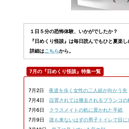
１日５分の恐怖体験、いかがでしたか？
『日めくり怪談』は毎日読んでもひと夏楽し
詳細は
こちら
から。
7月の『日めくり怪談』特集一覧
7月2日
夜道を歩く女性の二人組が向かう先
7月4日
設置されては撤去されるブランコの
7月6日
クラスメイトの机に置かれた手紙
7月9日
誰も来ないはずの男子トイレで目に