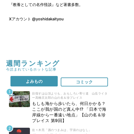
『教養としての名作怪談』など著書多数。
Xアカウント
@yoshidakaityou
週間ランキング
今読まれているホットな記事
よみもの
コミック
目指すは山頂よりも、おもしろい寄り道 山岳ライタ
ー高橋庄太郎の山の名＆珍プレイス
もしも海から歩いたら、何日かかる？
ここが我が国のど真ん中!? 「日本で海
岸線から一番遠い地点」【山の名＆珍
プレイス 第9回】
佐々木亮「酒のつまみは、宇宙のはなし」