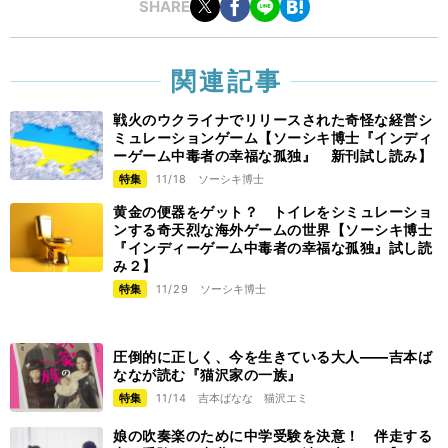
SHARE
関連記事
戦火のウクライナでリリースされた奇怪な経営シ
ミュレーションゲーム【ソーシキ博士『インディ
ーゲーム中毒者の幸福な孤独』 新刊試し読み】
特集
11/18
ソーシキ博士
黄金の便器をゲット？ トイレをシミュレーショ
ンする奇天烈な海外ゲームの世界【ソーシキ博士
『インディーゲーム中毒者の幸福な孤独』試し読
み２】
特集
11/29
ソーシキ博士
圧倒的に正しく、今を生きている大人―—吉本ば
ななが読む『猫沢家の一族』
特集
11/14
吉本ばなな
猫沢エミ
娘の吹奏楽のために中学受験を決意！ 伴走する