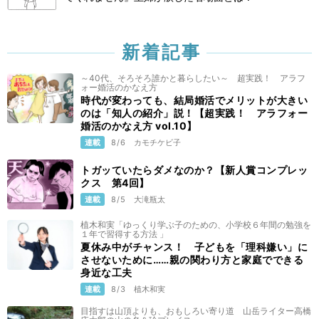
新着記事
～40代、そろそろ誰かと暮らしたい～ 超実践！ アラフ
ォー婚活のかなえ方
時代が変わっても、結局婚活でメリットが大きい
のは「知人の紹介」説！【超実践！ アラフォー
婚活のかなえ方 vol.10】
連載
8/6
カモチケビ子
トガッていたらダメなのか？【新人賞コンプレッ
クス 第4回】
連載
8/5
大滝瓶太
植木和実「ゆっくり学ぶ子のための、小学校６年間の勉強を
１年で習得する方法 」
夏休み中がチャンス！ 子どもを「理科嫌い」に
させないために……親の関わり方と家庭でできる
身近な工夫
連載
8/3
植木和実
目指すは山頂よりも、おもしろい寄り道 山岳ライター高橋