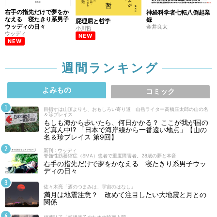
右手の指先だけで夢をか
神経科学者七転八倒起業
なえる 寝たきり系男子
録
屁理屈と哲学
ウッディの日々
金井良太
小川哲
ウッディ
NEW
NEW
週間ランキング
よみもの
コミック
目指すは山頂よりも、おもしろい寄り道 山岳ライター高橋庄太郎の山の名
＆珍プレイス
もしも海から歩いたら、何日かかる？ ここが我が国の
ど真ん中!? 「日本で海岸線から一番遠い地点」【山の
名＆珍プレイス 第9回】
新刊 : ウッディ
脊髄性筋萎縮症（SMA）患者で重度障害者。28歳の夢と本音
右手の指先だけで夢をかなえる 寝たきり系男子ウッ
ディの日々
佐々木亮「酒のつまみは、宇宙のはなし」
満月は地震注意？ 改めて注目したい大地震と月との
関係