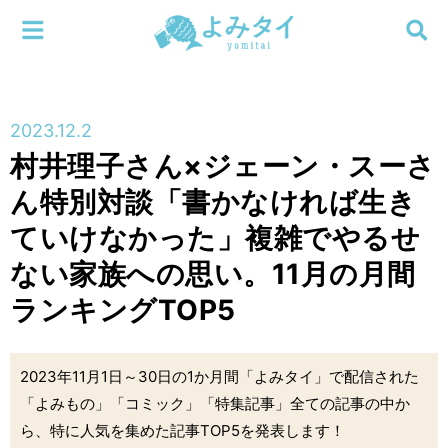
メニューを閉じる
よみタイ
ホーム
2023.12.2
新着
村井理子さん×ジェーン・スーさ
検索する
ん特別対談「書かなければ生き
連載
ていけなかった」複雑でやるせ
新刊
ない家族への思い。11月の月間
ランキングTOP5
特集
編集部
2023年11月1日～30日の1か月間「よみタイ」で配信された
「よみもの」「コミック」「特集記事」全ての記事の中か
ら、特に人気を集めた記事TOP5を発表します！