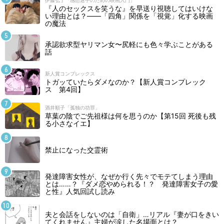
伊藤弘了「感想迷子のための映画入門」
『人のセックスを笑うな』を早送り視聴してはいけな
い理由とは？――「四角」関係を「視覚」化する映画
の魔法
承認欲求型ヤリマン女〜尻軽にも色々学ぶことがある
話
新人賞コンプレックス
トガッていたらダメなのか？【新人賞コンプレック
ス 第4回】
酒井順子「孤独の功罪」
草葉の陰でご先祖様は何を思うのか【第15回 死後も残
る小さなイエ】
禁止になった交霊術
発達障害女性が、なぜか行く先々でモテてしまう理由
とは……？『ダメ恋やめられる！？ 発達障害女子の愛
と性』人気回試し読み
夫と会話をしないのは「自衛」…リアル『妻が口をきい
てくれません』主婦が涙した名場面とは？