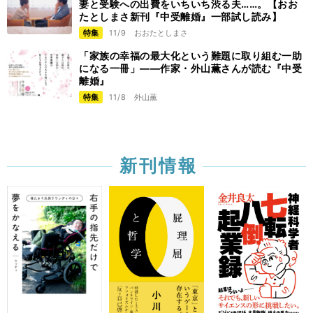
妻と受験への出費をいちいち渋る夫……。【おお
たとしまさ新刊『中受離婚』一部試し読み】
特集
11/9
おおたとしまさ
「家族の幸福の最大化という難題に取り組む一助
になる一冊」――作家・外山薫さんが読む『中受
離婚』
特集
11/8
外山薫
新刊情報