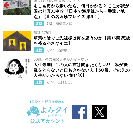
庄太郎の山の名＆珍プレイス
もしも海から歩いたら、何日かかる？ ここが我が
国のど真ん中!? 「日本で海岸線から一番遠い地
点」【山の名＆珍プレイス 第9回】
連載
8/2
高橋庄太郎
孤独の功罪
草葉の陰でご先祖様は何を思うのか【第15回 死後
も残る小さなイエ】
連載
7/27
酒井順子
50歳、その先の人生がわからない
人生最期にこの人の声は聞きたくない⁉ 私が機
嫌をとらないと口もきかない夫【50歳、その先の
人生がわからない 第11話】
連載
7/26
とげとげ。