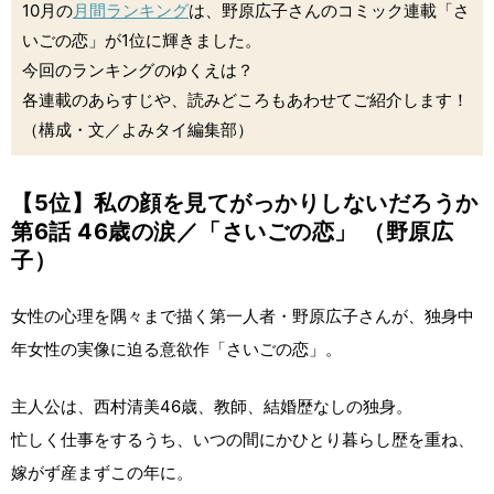
10月の
月間ランキング
は、野原広子さんのコミック連載「さ
いごの恋」が1位に輝きました。
今回のランキングのゆくえは？
各連載のあらすじや、読みどころもあわせてご紹介します！
（構成・文／よみタイ編集部）
【5位】私の顔を見てがっかりしないだろうか
第6話 46歳の涙／「さいごの恋」 （野原広
子）
女性の心理を隅々まで描く第一人者・野原広子さんが、独身中
年女性の実像に迫る意欲作「さいごの恋」。
主人公は、西村清美46歳、教師、結婚歴なしの独身。
忙しく仕事をするうち、いつの間にかひとり暮らし歴を重ね、
嫁がず産まずこの年に。