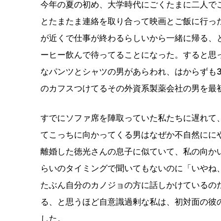
今年の夏の初め、大学時代にごくたまに二人で
とたまたま連絡を取り合って映画とご飯に行っ
が近くで仕事が終わるらしいから一緒に帰る、
ーヒー飲んで待ってることになった。すると思
なパンツとシャツの男があらわれ、はからずも
のカフスつけてるその外資系製薬会社の男を最
すでにソファ席を陣取っていた私たちに遅れて
てこっちに向かってくる男はなぜか不自然にに
離婚した徳光さんの息子に似ていて、私の向か
らいのタイミングで聞いてもないのに「いやね
たぶん自分のカノジョの方に話しかけているの
る、と思うほど自意識過剰な私は、初対面の彼
した。