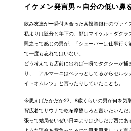
イケメン発言男～自分の低い鼻
飲み友達が一瞬付き合った某投資銀行のヴァイ
私よりは随分と年下の、顔はマイケル・ダグラ
照之って感じの男が、「シェーバーは仕事行く
て一度も忘れてはいない。
どう考えても店前に出れば一瞬でタクシーが捕
り、「アルマーニはペラっとしてるからセルッ
イトオムレツ」と言ったりしていたことも。
今思えばたかだか27、8歳くらいの男が何を気
背広着てサウナで乾布摩擦しろと言いたいんだ
張って結局せいぜい日本よりは少しだけ西にあ
ような運命を背負ってるので甲斐甲斐しいと言