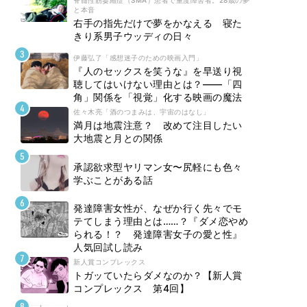
脊髄性筋萎縮症（SMA）患者で重度障害者。28歳の夢
と本音
右手の指先だけで夢をかなえる 寝た
きり系男子ウッディの日々
伊藤弘了「感想迷子のための映画入門」
『人のセックスを笑うな』を早送り視
聴してはいけない理由とは？――「四
角」関係を「視覚」化する映画の魔法
佐々木亮「酒のつまみは、宇宙のはなし」
満月は地震注意？ 改めて注目したい
大地震と月との関係
承認欲求型ヤリマン女〜尻軽にも色々
学ぶことがある話
発達障害女性が、なぜか行く先々でモ
テてしまう理由とは……？『ダメ恋やめ
られる！？ 発達障害女子の愛と性』
人気回試し読み
新人賞コンプレックス
トガッていたらダメなのか？【新人賞
コンプレックス 第4回】