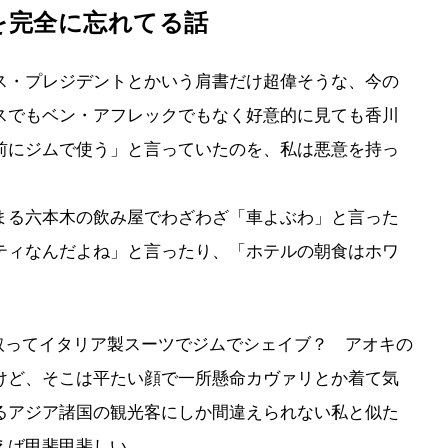
を完全に忘れてる話
ス・プレジデントとかいう肩書だけ超偉そうな、今の
スでもベン・アフレックでもなく好意的に見ても香川
前にジムで使う」と言っていたのを、私は悪意を持っ
まる六本木の飲み屋でわざわざ「車よぶわ」と言った
ティなんだよね」と言ったり、「ホテルの朝食はホワ
取ってイタリア製スーツでジムでシェイブ？ アオキの
けど、そこは平たい顔で一所懸命カヴァリとか着て気
るアジア諸国の観光客にしか間違えられない私と似た
えば甲斐甲斐しい。