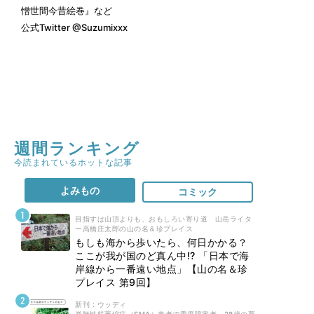
憎世間今昔絵巻』など
公式Twitter
@Suzumixxx
週間ランキング
今読まれているホットな記事
よみもの
コミック
目指すは山頂よりも、おもしろい寄り道 山岳ライタ
ー高橋庄太郎の山の名＆珍プレイス
もしも海から歩いたら、何日かかる？
ここが我が国のど真ん中!? 「日本で海
岸線から一番遠い地点」【山の名＆珍
プレイス 第9回】
新刊 : ウッディ