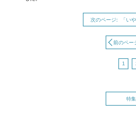
次のページ:
「い
前のペー
1
特集