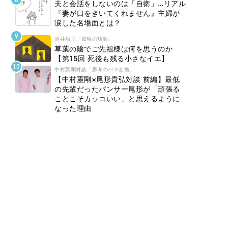
夫と会話をしないのは「自衛」…リアル
『妻が口をきいてくれません』主婦が
涙した名場面とは？
酒井順子「孤独の功罪」
草葉の陰でご先祖様は何を思うのか
【第15回 死後も残る小さなイエ】
中村憲剛対談「思考のパス交換」
【中村憲剛×尾形貴弘対談 前編】最低
の先輩だったパンサー尾形が「頑張る
ことこそカッコいい」と思えるように
なった理由