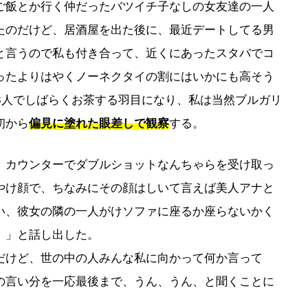
ご飯とか行く仲だったバツイチ子なしの女友達の一人
たのだけど、居酒屋を出た後に、最近デートしてる男
と言うので私も付き合って、近くにあったスタバでコ
ったよりはやくノーネクタイの割にはいかにも高そう
3人でしばらくお茶する羽目になり、私は当然ブルガリ
初から
偏見に塗れた眼差しで観察
する。
、カウンターでダブルショットなんちゃらを受け取っ
やけ顔で、ちなみにその顔はしいて言えば美人アナと
い、彼女の隣の一人がけソファに座るか座らないかく
、」と話し出した。
だけど、世の中の人みんな私に向かって何か言って
の言い分を一応最後まで、うん、うん、と聞くことに