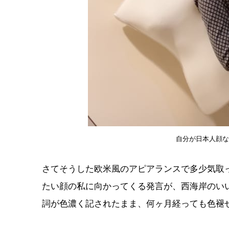
自分が日本人顔な
さてそうした欧米風のアピアランスで多少気取
たい顔の私に向かってくる発言が、西海岸のい
詞が色濃く記されたまま、何ヶ月経っても色褪