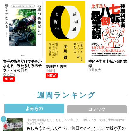
右手の指先だけで夢をか
神経科学者七転八倒起業
なえる 寝たきり系男子
録
屁理屈と哲学
ウッディの日々
金井良太
小川哲
ウッディ
NEW
NEW
週間ランキング
よみもの
コミック
目指すは山頂よりも、おもしろい寄り道 山岳ライター高橋庄太郎の山の名
＆珍プレイス
もしも海から歩いたら、何日かかる？ ここが我が国の