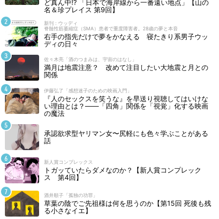
ど真ん中!? 「日本で海岸線から一番遠い地点」【山の
名＆珍プレイス 第9回】
新刊 : ウッディ
脊髄性筋萎縮症（SMA）患者で重度障害者。28歳の夢と本音
右手の指先だけで夢をかなえる 寝たきり系男子ウッ
ディの日々
佐々木亮「酒のつまみは、宇宙のはなし」
満月は地震注意？ 改めて注目したい大地震と月との
関係
伊藤弘了「感想迷子のための映画入門」
『人のセックスを笑うな』を早送り視聴してはいけな
い理由とは？――「四角」関係を「視覚」化する映画
の魔法
承認欲求型ヤリマン女〜尻軽にも色々学ぶことがある
話
新人賞コンプレックス
トガッていたらダメなのか？【新人賞コンプレック
ス 第4回】
酒井順子「孤独の功罪」
草葉の陰でご先祖様は何を思うのか【第15回 死後も残
る小さなイエ】