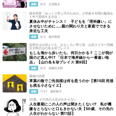
連載
8/5
大滝瓶太
植木和実「ゆっくり学ぶ子のための、小学校６年間の勉強を
１年で習得する方法 」
夏休み中がチャンス！ 子どもを「理科嫌い」に
させないために……親の関わり方と家庭でできる
身近な工夫
連載
8/3
植木和実
目指すは山頂よりも、おもしろい寄り道 山岳ライター高橋
庄太郎の山の名＆珍プレイス
もしも海から歩いたら、何日かかる？ ここが我が
国のど真ん中!? 「日本で海岸線から一番遠い地
点」【山の名＆珍プレイス 第9回】
連載
8/2
高橋庄太郎
孤独の功罪
草葉の陰でご先祖様は何を思うのか【第15回 死後
も残る小さなイエ】
連載
7/27
酒井順子
50歳、その先の人生がわからない
人生最期にこの人の声は聞きたくない⁉ 私が機
嫌をとらないと口もきかない夫【50歳、その先の
人生がわからない 第11話】