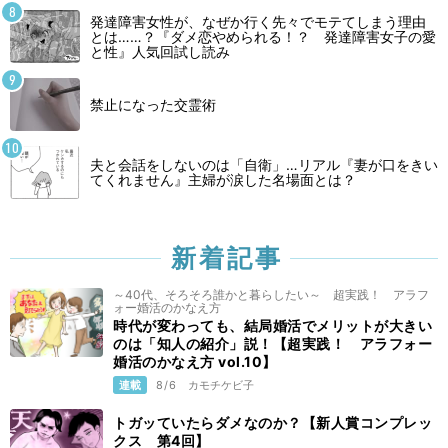
発達障害女性が、なぜか行く先々でモテてしまう理由
とは……？『ダメ恋やめられる！？ 発達障害女子の愛
と性』人気回試し読み
禁止になった交霊術
夫と会話をしないのは「自衛」…リアル『妻が口をきい
てくれません』主婦が涙した名場面とは？
新着記事
～40代、そろそろ誰かと暮らしたい～ 超実践！ アラフ
ォー婚活のかなえ方
時代が変わっても、結局婚活でメリットが大きい
のは「知人の紹介」説！【超実践！ アラフォー
婚活のかなえ方 vol.10】
連載
8/6
カモチケビ子
トガッていたらダメなのか？【新人賞コンプレッ
クス 第4回】