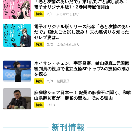
「恋と友情のあいだで」第1話丸ごと試し読み！
電子オリジナル版1・2巻同時配信開始
特集
2/1
ふるかわしおり
電子オリジナル版リリース記念「恋と友情のあい
だで」1話丸ごと試し読み！ 夫の裏切りを知った
セレブ妻は…
特集
2/2
ふるかわしおり
ネイサン・チェン、宇野昌磨、鍵山優真…元国際
審判員の視点で北京五輪SPトップ3の技術の凄さ
を探る
特集
2/9
城田憲子
麻雀牌シェア日本一！ 紀州の麻雀王に聞く、和歌
山県御坊市が「麻雀の聖地」である理由
特集
1/23
新刊情報