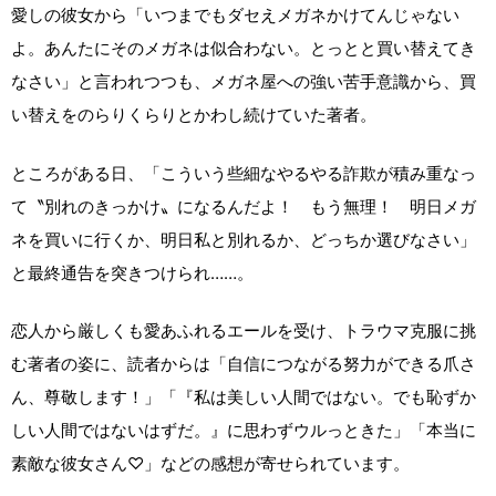
愛しの彼女から「いつまでもダセえメガネかけてんじゃない
よ。あんたにそのメガネは似合わない。とっとと買い替えてき
なさい」と言われつつも、メガネ屋への強い苦手意識から、買
い替えをのらりくらりとかわし続けていた著者。
ところがある日、「こういう些細なやるやる詐欺が積み重なっ
て〝別れのきっかけ〟になるんだよ！ もう無理！ 明日メガ
ネを買いに行くか、明日私と別れるか、どっちか選びなさい」
と最終通告を突きつけられ……。
恋人から厳しくも愛あふれるエールを受け、トラウマ克服に挑
む著者の姿に、読者からは「自信につながる努力ができる爪さ
ん、尊敬します！」「『私は美しい人間ではない。でも恥ずか
しい人間ではないはずだ。』に思わずウルっときた」「本当に
素敵な彼女さん♡」などの感想が寄せられています。