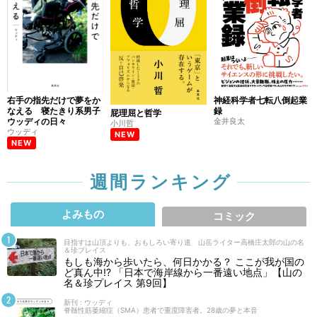
右手の指先だけで夢をか
神経科学者七転八倒起業
なえる 寝たきり系男子
録
屁理屈と哲学
ウッディの日々
金井良太
小川哲
ウッディ
NEW
NEW
週間ランキング
よみもの
コミック
目指すは山頂よりも、おもしろい寄り道 山岳ライター高橋庄太郎の山の名
＆珍プレイス
もしも海から歩いたら、何日かかる？ ここが我が国の
ど真ん中!? 「日本で海岸線から一番遠い地点」【山の
名＆珍プレイス 第9回】
新刊 : ウッディ
脊髄性筋萎縮症（SMA）患者で重度障害者。28歳の夢と本音