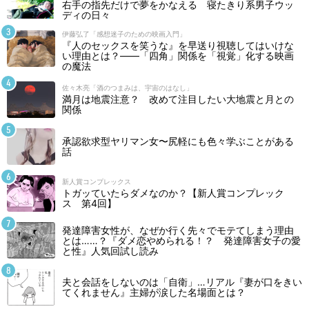
右手の指先だけで夢をかなえる 寝たきり系男子ウッ
ディの日々
伊藤弘了「感想迷子のための映画入門」
『人のセックスを笑うな』を早送り視聴してはいけな
い理由とは？――「四角」関係を「視覚」化する映画
の魔法
佐々木亮「酒のつまみは、宇宙のはなし」
満月は地震注意？ 改めて注目したい大地震と月との
関係
承認欲求型ヤリマン女〜尻軽にも色々学ぶことがある
話
新人賞コンプレックス
トガッていたらダメなのか？【新人賞コンプレック
ス 第4回】
発達障害女性が、なぜか行く先々でモテてしまう理由
とは……？『ダメ恋やめられる！？ 発達障害女子の愛
と性』人気回試し読み
夫と会話をしないのは「自衛」…リアル『妻が口をきい
てくれません』主婦が涙した名場面とは？