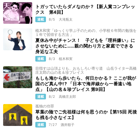
トガッていたらダメなのか？【新人賞コンプレッ
クス 第4回】
連載
8/5
大滝瓶太
植木和実「ゆっくり学ぶ子のための、小学校６年間の勉強を
１年で習得する方法 」
夏休み中がチャンス！ 子どもを「理科嫌い」に
させないために……親の関わり方と家庭でできる
身近な工夫
連載
8/3
植木和実
目指すは山頂よりも、おもしろい寄り道 山岳ライター高橋
庄太郎の山の名＆珍プレイス
もしも海から歩いたら、何日かかる？ ここが我が
国のど真ん中!? 「日本で海岸線から一番遠い地
点」【山の名＆珍プレイス 第9回】
連載
8/2
高橋庄太郎
孤独の功罪
草葉の陰でご先祖様は何を思うのか【第15回 死後
も残る小さなイエ】
連載
7/27
酒井順子