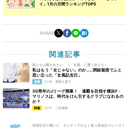
イ」1月の月間ランキングTOP5
SHARE
関連記事
私たちは癒されたい ～「女風」に通う女たち～
私はもう「女じゃない」のか……閉経疑惑でふと
思い立った「女風記念日」
連載
2/19
菅野久美子
30周年のJリーグ開幕！ 連覇を目指す横浜F・
マリノスは、時代をけん引するクラブになれるの
か？
特集
2/17
二宮寿朗
米国生活で磨いた ネイティブがよく使う英会話フレーズ１