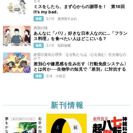
００
ミスをしたら、まず心からの謝罪を！ 第16回
It’s my bad.
連載
2/14
廣津留すみれ
異国の味
あんなに「パリ」好きな日本人なのに…「フラン
ス料理」を食べたい人はどこにいる？
連載
2/10
稲田俊輔
絶望の進化心理学 なぜ私たちは〈心を病む〉生き物なの
か？
差別心や嫌悪感を生み出す〈行動免疫システム〉
とは何か──生物学の知見で「差別」に対抗する
連載
2/9
小松正
新刊情報