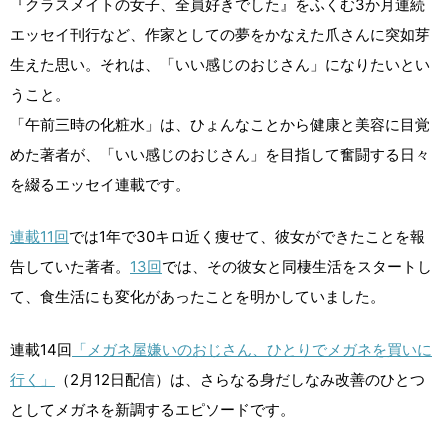
『クラスメイトの女子、全員好きでした』をふくむ3か月連続
エッセイ刊行など、作家としての夢をかなえた爪さんに突如芽
生えた思い。それは、「いい感じのおじさん」になりたいとい
うこと。
「午前三時の化粧水」は、ひょんなことから健康と美容に目覚
めた著者が、「いい感じのおじさん」を目指して奮闘する日々
を綴るエッセイ連載です。
連載11回
では1年で30キロ近く痩せて、彼女ができたことを報
告していた著者。
13回
では、その彼女と同棲生活をスタートし
て、食生活にも変化があったことを明かしていました。
連載14回
「メガネ屋嫌いのおじさん、ひとりでメガネを買いに
行く」
（2月12日配信）は、さらなる身だしなみ改善のひとつ
としてメガネを新調するエピソードです。