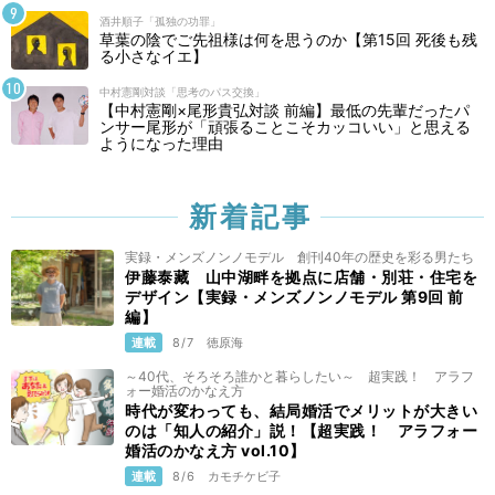
酒井順子「孤独の功罪」
草葉の陰でご先祖様は何を思うのか【第15回 死後も残
る小さなイエ】
中村憲剛対談「思考のパス交換」
【中村憲剛×尾形貴弘対談 前編】最低の先輩だったパ
ンサー尾形が「頑張ることこそカッコいい」と思える
ようになった理由
新着記事
実録・メンズノンノモデル 創刊40年の歴史を彩る男たち
伊藤泰藏 山中湖畔を拠点に店舗・別荘・住宅を
デザイン【実録・メンズノンノモデル 第9回 前
編】
連載
8/7
徳原海
～40代、そろそろ誰かと暮らしたい～ 超実践！ アラフ
ォー婚活のかなえ方
時代が変わっても、結局婚活でメリットが大きい
のは「知人の紹介」説！【超実践！ アラフォー
婚活のかなえ方 vol.10】
連載
8/6
カモチケビ子