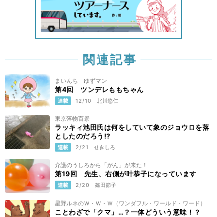
関連記事
まいんち ゆずマン
第4回 ツンデレももちゃん
連載
12/10
北川悠仁
東京落物百景
ラッキィ池田氏は何をしていて象のジョウロを落
としたのだろう⁉️
連載
2/21
せきしろ
介護のうしろから「がん」が来た！
第19回 先生、右側が叶恭子になっています
連載
2/20
篠田節子
星野ルネのＷ・Ｗ・Ｗ（ワンダフル・ワールド・ワード）
ことわざで「クマ」…？一体どういう意味！？