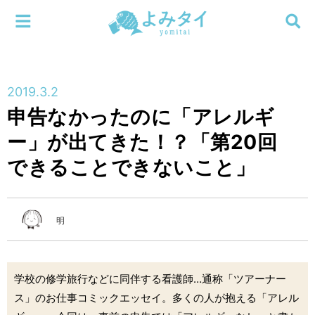
メニューを閉じる
よみタイ
ホーム
2019.3.2
新着
申告なかったのに「アレルギ
検索する
ー」が出てきた！？「第20回
連載
できることできないこと」
新刊
特集
明
編集部
学校の修学旅行などに同伴する看護師…通称「ツアーナー
ス」のお仕事コミックエッセイ。多くの人が抱える「アレル