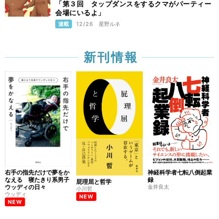
「第３回 タップダンスをするクマがパーティー
会場にいるよ」
連載
12/26
星野ルネ
新刊情報
右手の指先だけで夢をか
神経科学者七転八倒起業
なえる 寝たきり系男子
録
屁理屈と哲学
ウッディの日々
金井良太
小川哲
ウッディ
NEW
NEW