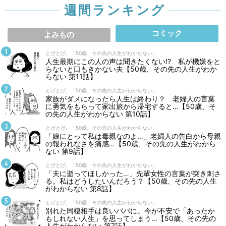
週間ランキング
コミック
よみもの
とげとげ。「50歳、その先の人生がわからない」
人生最期にこの人の声は聞きたくない⁉ 私が機嫌をと
らないと口もきかない夫【50歳、その先の人生がわか
らない 第11話】
とげとげ。「50歳、その先の人生がわからない」
家族がダメになったら人生は終わり？ 老婦人の言葉
に勇気をもらって家出旅から帰宅すると…【50歳、そ
の先の人生がわからない 第10話】
とげとげ。「50歳、その先の人生がわからない」
「娘にとって私は毒親なのよ…」老婦人の告白から母親
の報われなさを痛感…【50歳、その先の人生がわから
ない 第9話】
とげとげ。「50歳、その先の人生がわからない」
「夫に逝ってほしかった…」先輩女性の言葉が突き刺さ
る。私はどうしたいんだろう？【50歳、その先の人生
がわからない 第8話】
とげとげ。「50歳、その先の人生がわからない」
別れた同棲相手は良いパパに。今が不安で「あったか
もしれない人生」を思ってしまう…【50歳、その先の
人生がわからない 第7話】