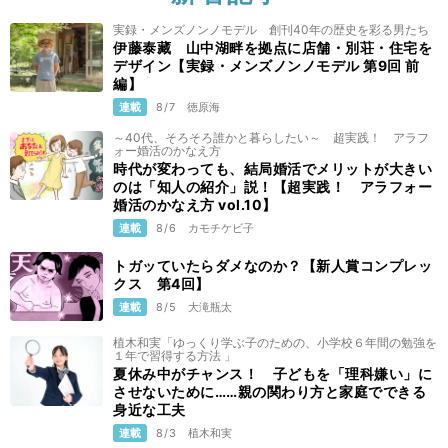
実録・メンズノンノモデル 創刊40年の歴史を彩る男たち
伊藤泰藏 山中湖畔を拠点に店舗・別荘・住宅を
デザイン【実録・メンズノンノモデル 第9回 前
編】
連載
8/7
徳原海
～40代、そろそろ誰かと暮らしたい～ 超実践！ アラフ
ォー婚活のかなえ方
時代が変わっても、結局婚活でメリットが大きい
のは「知人の紹介」説！【超実践！ アラフォー
婚活のかなえ方 vol.10】
連載
8/6
カモチケビ子
トガッていたらダメなのか？【新人賞コンプレッ
クス 第4回】
連載
8/5
大滝瓶太
植木和実「ゆっくり学ぶ子のための、小学校６年間の勉強を
１年で習得する方法 」
夏休み中がチャンス！ 子どもを「理科嫌い」に
させないために……親の関わり方と家庭でできる
身近な工夫
連載
8/3
植木和実