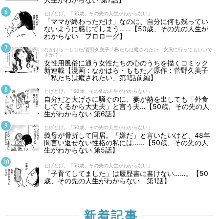
とげとげ。「50歳、その先の人生がわからない」
「ママが終わっただけ」なのに、自分に何も残ってい
ないように感じてしまう……【50歳、その先の人生が
わからない プロローグ】
なかはら・ももた/菅野久美子「私たちは癒されたい 女風に行ってもいいで
すか？」
女性用風俗に通う女性たちの心のうちを描くコミック
新連載【漫画：なかはら・ももた／原作：菅野久美子
「私たちは癒されたい」第1話前編】
とげとげ。「50歳、その先の人生がわからない」
自分だと大げさに騒ぐのに、妻が熱を出しても「外食
してくるから大丈夫」と言う夫…【50歳、その先の人
生がわからない 第6話】
とげとげ。「50歳、その先の人生がわからない」
義母が骨折して同居。「嫌だ」と言いたいけど、48年
間言い返せない性格の私には……【50歳、その先の人
生がわからない 第5話】
とげとげ。「50歳、その先の人生がわからない」
「子育てしてました」は履歴書に書けない……。【50
歳、その先の人生がわからない 第1話】
新着記事