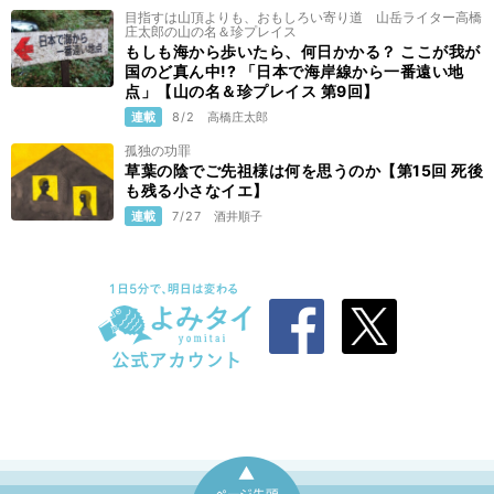
目指すは山頂よりも、おもしろい寄り道 山岳ライター高橋
庄太郎の山の名＆珍プレイス
もしも海から歩いたら、何日かかる？ ここが我が
国のど真ん中!? 「日本で海岸線から一番遠い地
点」【山の名＆珍プレイス 第9回】
連載
8/2
高橋庄太郎
孤独の功罪
草葉の陰でご先祖様は何を思うのか【第15回 死後
も残る小さなイエ】
連載
7/27
酒井順子