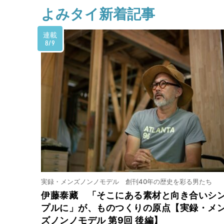
よみタイ新着記事
連載
8/9
実録・メンズノンノモデル 創刊40年の歴史を彩る男たち
伊藤泰藏 「そこにある素材と向き合いシ
プルに」が、ものつくりの原点【実録・メ
ズノンノモデル 第9回 後編】