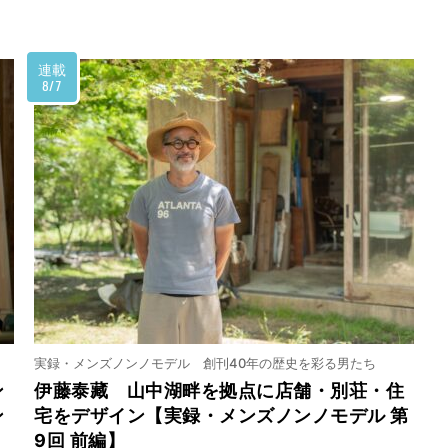
連載
8/7
実録・メンズノンノモデル 創刊40年の歴史を彩る男たち
ン
伊藤泰藏 山中湖畔を拠点に店舗・別荘・住
ン
宅をデザイン【実録・メンズノンノモデル 第
9回 前編】