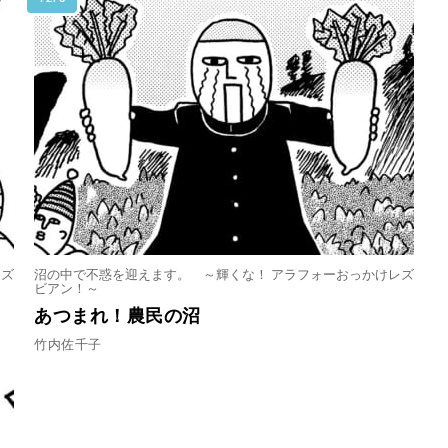
レズ
沼の中で不惑を迎えます。 ～輝くな！ アラフォーおっかけレズ
ビアン！～
あつまれ！農民の沼
竹内佐千子