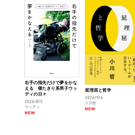
右手の指先だけで夢をかな
える 寝たきり系男子ウッ
屁理屈と哲学
ディの日々
2026/9/4
2026/8/5
小川哲
ウッディ
NEW
NEW