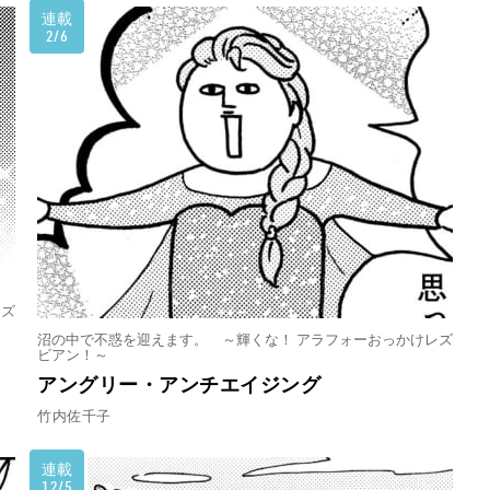
連載
2/6
レズ
沼の中で不惑を迎えます。 ～輝くな！ アラフォーおっかけレズ
ビアン！～
アングリー・アンチエイジング
竹内佐千子
連載
12/5