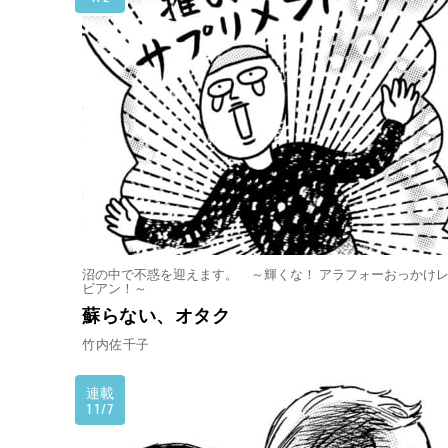
沼の中で不惑を迎えます。 ～輝くな！ アラフォーおっかけ
ビアン！～
蘇らない、オタク
竹内佐千子
連載
11/7