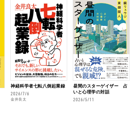
神経科学者七転八倒起業録
昼間のスターゲイザー 占
いと心理学の対話
2026/7/6
2026/5/11
金井良太