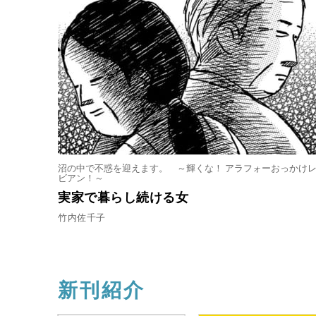
沼の中で不惑を迎えます。 ～輝くな！ アラフォーおっかけ
ビアン！～
実家で暮らし続ける女
竹内佐千子
新刊紹介