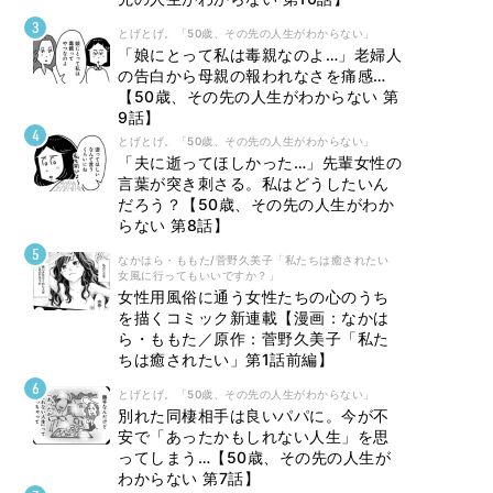
とげとげ。「50歳、その先の人生がわからない」
「娘にとって私は毒親なのよ…」老婦人
の告白から母親の報われなさを痛感…
【50歳、その先の人生がわからない 第
9話】
とげとげ。「50歳、その先の人生がわからない」
「夫に逝ってほしかった…」先輩女性の
言葉が突き刺さる。私はどうしたいん
だろう？【50歳、その先の人生がわか
らない 第8話】
なかはら・ももた/菅野久美子「私たちは癒されたい
女風に行ってもいいですか？」
女性用風俗に通う女性たちの心のうち
を描くコミック新連載【漫画：なかは
ら・ももた／原作：菅野久美子「私た
ちは癒されたい」第1話前編】
とげとげ。「50歳、その先の人生がわからない」
別れた同棲相手は良いパパに。今が不
安で「あったかもしれない人生」を思
ってしまう…【50歳、その先の人生が
わからない 第7話】