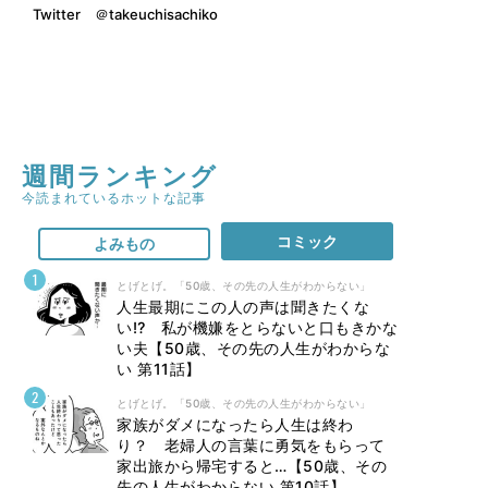
Twitter
＠takeuchisachiko
週間ランキング
今読まれているホットな記事
コミック
よみもの
とげとげ。「50歳、その先の人生がわからない」
人生最期にこの人の声は聞きたくな
い⁉ 私が機嫌をとらないと口もきかな
い夫【50歳、その先の人生がわからな
い 第11話】
とげとげ。「50歳、その先の人生がわからない」
家族がダメになったら人生は終わ
り？ 老婦人の言葉に勇気をもらって
家出旅から帰宅すると…【50歳、その
先の人生がわからない 第10話】