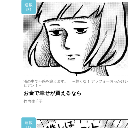
連載
3/6
沼の中で不惑を迎えます。 ～輝くな！ アラフォーおっかけ
ビアン！～
お金で幸せが買えるなら
竹内佐千子
連載
1/2