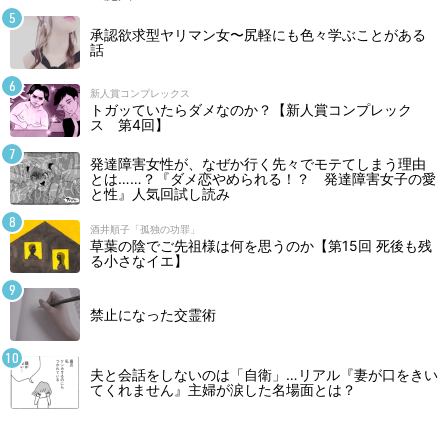
承認欲求型ヤリマン女〜尻軽にも色々学ぶことがある
話
新人賞コンプレックス
トガッていたらダメなのか？【新人賞コンプレック
ス 第4回】
発達障害女性が、なぜか行く先々でモテてしまう理由
とは……？『ダメ恋やめられる！？ 発達障害女子の愛
と性』人気回試し読み
酒井順子「孤独の功罪」
草葉の陰でご先祖様は何を思うのか【第15回 死後も残
る小さなイエ】
禁止になった交霊術
夫と会話をしないのは「自衛」…リアル『妻が口をきい
てくれません』主婦が涙した名場面とは？