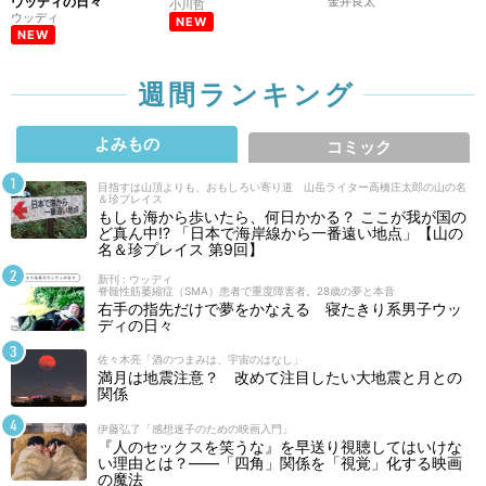
ウッディの日々
金井良太
小川哲
ウッディ
NEW
NEW
週間ランキング
よみもの
コミック
目指すは山頂よりも、おもしろい寄り道 山岳ライター高橋庄太郎の山の名
＆珍プレイス
もしも海から歩いたら、何日かかる？ ここが我が国の
ど真ん中!? 「日本で海岸線から一番遠い地点」【山の
名＆珍プレイス 第9回】
新刊 : ウッディ
脊髄性筋萎縮症（SMA）患者で重度障害者。28歳の夢と本音
右手の指先だけで夢をかなえる 寝たきり系男子ウッ
ディの日々
佐々木亮「酒のつまみは、宇宙のはなし」
満月は地震注意？ 改めて注目したい大地震と月との
関係
伊藤弘了「感想迷子のための映画入門」
『人のセックスを笑うな』を早送り視聴してはいけな
い理由とは？――「四角」関係を「視覚」化する映画
の魔法