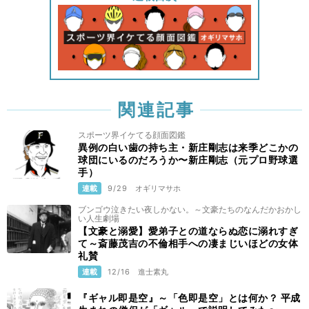
関連記事
スポーツ界イケてる顔面図鑑
異例の白い歯の持ち主・新庄剛志は来季どこかの
球団にいるのだろうか〜新庄剛志（元プロ野球選
手）
連載
9/29
オギリマサホ
ブンゴウ泣きたい夜しかない。～文豪たちのなんだかおかし
い人生劇場
【文豪と溺愛】愛弟子との道ならぬ恋に溺れすぎ
て～斎藤茂吉の不倫相手への凄まじいほどの女体
礼賛
連載
12/16
進士素丸
『ギャル即是空』～「色即是空」とは何か？ 平成