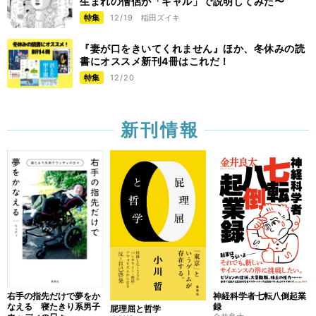
生まれの僧侶が「ギャル」で説明してみた〜
特集
12/19
稲田ズイキ
『妻が口をきいてくれません』ほか、冬休みの読
書にオススメ新刊4冊はこれだ！
特集
12/20
新刊情報
右手の指先だけで夢をか
神経科学者七転八倒起業
なえる 寝たきり系男子
録
屁理屈と哲学