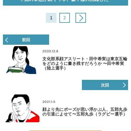
1
2
前回
2020.12.8
文化部系顔アスリート・田中希実は東京五輪
をどのように書き残すだろうか 〜田中希実
（陸上選手）
次回
2021.1.5
顔より先にポーズが思い浮かぶ人、五郎丸歩
の引退によせて〜五郎丸歩（ラグビー選手）