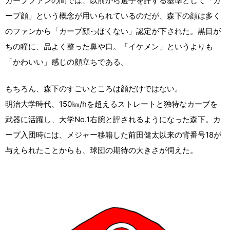
カープファンの間では、以前から選手を評する基準として「カ
ープ顔」という概念が用いられているのだが、森下の顔は多く
のファンから「カープ顔っぽくない」認定が下された。黒目が
ちの瞳に、品よく整った鼻や口。「イケメン」というよりも
「かわいい」感じの顔立ちである。
もちろん、森下のすごいところは顔だけではない。
明治大学時代、150㎞/hを超えるストレートと独特なカーブを
武器に活躍し、大学No.1右腕と評されるようになった森下。カ
ープ入団時には、メジャー移籍した前田健太以来の背番号18が
与えられたことからも、球団の期待の大きさが伺えた。