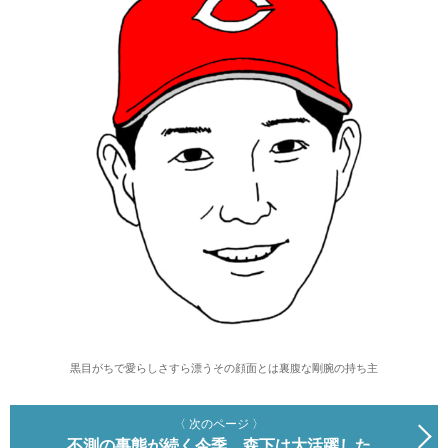
黒目がちで愛らしさすら漂うその顔面とは裏腹な剛腕の持ち主
〈 次のページ 〉
不測の事態が続く今季、森下は大活躍した