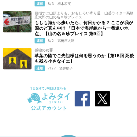
連載
8/3
植木和実
目指すは山頂よりも、おもしろい寄り道 山岳ライター高橋
庄太郎の山の名＆珍プレイス
もしも海から歩いたら、何日かかる？ ここが我が
国のど真ん中!? 「日本で海岸線から一番遠い地
点」【山の名＆珍プレイス 第9回】
連載
8/2
高橋庄太郎
孤独の功罪
草葉の陰でご先祖様は何を思うのか【第15回 死後
も残る小さなイエ】
連載
7/27
酒井順子