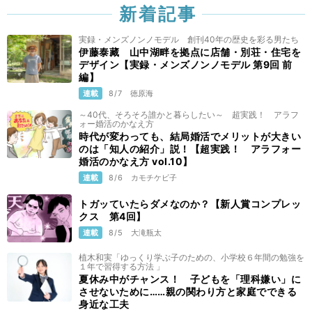
新着記事
実録・メンズノンノモデル 創刊40年の歴史を彩る男たち
伊藤泰藏 山中湖畔を拠点に店舗・別荘・住宅を
デザイン【実録・メンズノンノモデル 第9回 前
編】
連載
8/7
徳原海
～40代、そろそろ誰かと暮らしたい～ 超実践！ アラフ
ォー婚活のかなえ方
時代が変わっても、結局婚活でメリットが大きい
のは「知人の紹介」説！【超実践！ アラフォー
婚活のかなえ方 vol.10】
連載
8/6
カモチケビ子
トガッていたらダメなのか？【新人賞コンプレッ
クス 第4回】
連載
8/5
大滝瓶太
植木和実「ゆっくり学ぶ子のための、小学校６年間の勉強を
１年で習得する方法 」
夏休み中がチャンス！ 子どもを「理科嫌い」に
させないために……親の関わり方と家庭でできる
身近な工夫