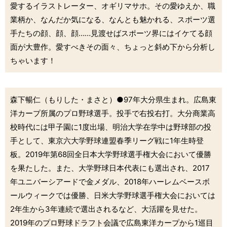
愛するイラストレーター、オギリマサホ。その愛ゆえか、職
業柄か、なんだか気になる、なんとも魅かれる、スポーツ選
手たちの顔、顔、顔……見渡せばスポーツ界にはイケてる顔
面が大豊作。愛すべきその面々、ちょっと斜め下から分析し
ちゃいます！
森下暢仁（もりした・まさと）●97年大分県生まれ。広島東
洋カープ所属のプロ野球選手。投手で右投右打。大分商業高
校時代には甲子園に1度出場、明治大学在学中は野球部の投
手として、東京六大学野球連盟春季リーグ戦に1年生時登
板。2019年第68回全日本大学野球選手権大会において優勝
を果たした。また、大学野球日本代表にも選出され、2017
年ユニバーシアードで金メダル、2018年ハーレムベースボ
ールウィークでは優勝、日米大学野球選手権大会においては
2年生から3年連続で選出されるなど、大活躍を見せた。
2019年のプロ野球ドラフト会議で広島東洋カープから1巡目