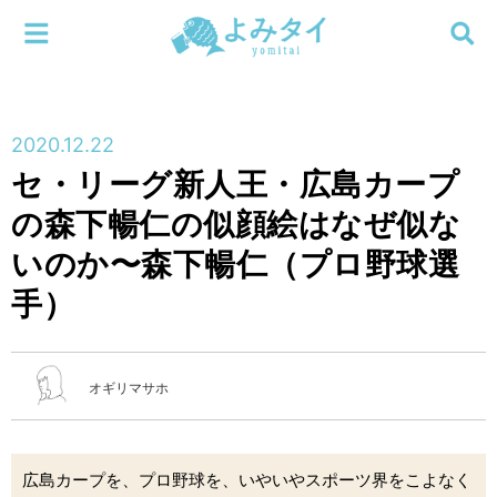
メニューを閉じる
よみタイ
ホーム
2020.12.22
新着
セ・リーグ新人王・広島カープ
検索する
の森下暢仁の似顔絵はなぜ似な
連載
いのか〜森下暢仁（プロ野球選
新刊
手）
特集
オギリマサホ
編集部
広島カープを、プロ野球を、いやいやスポーツ界をこよなく