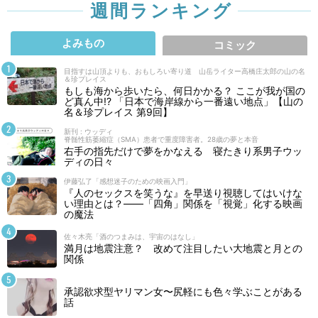
週間ランキング
よみもの
コミック
目指すは山頂よりも、おもしろい寄り道 山岳ライター高橋庄太郎の山の名
＆珍プレイス
もしも海から歩いたら、何日かかる？ ここが我が国の
ど真ん中!? 「日本で海岸線から一番遠い地点」【山の
名＆珍プレイス 第9回】
新刊 : ウッディ
脊髄性筋萎縮症（SMA）患者で重度障害者。28歳の夢と本音
右手の指先だけで夢をかなえる 寝たきり系男子ウッ
ディの日々
伊藤弘了「感想迷子のための映画入門」
『人のセックスを笑うな』を早送り視聴してはいけな
い理由とは？――「四角」関係を「視覚」化する映画
の魔法
佐々木亮「酒のつまみは、宇宙のはなし」
満月は地震注意？ 改めて注目したい大地震と月との
関係
承認欲求型ヤリマン女〜尻軽にも色々学ぶことがある
話