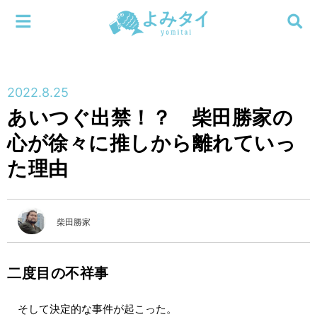
メニューを閉じる
よみタイ
ホーム
2022.8.25
新着
あいつぐ出禁！？ 柴田勝家の
検索する
心が徐々に推しから離れていっ
連載
た理由
新刊
特集
柴田勝家
編集部
二度目の不祥事
そして決定的な事件が起こった。