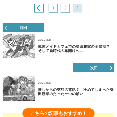
1
2
3
前回
2022.8.11
戦国メイドカフェでの柴田勝家の全盛期？
そして新時代の幕開けへ……
次回
2022.9.8
推しからの突然の電話？ 冷めてしまった柴
田勝家のたった一つの願い
こちらの記事もおすすめ！