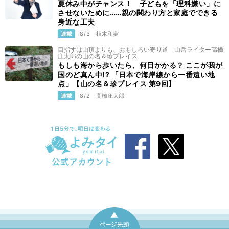
夏休み中がチャンス！ 子どもを「理科嫌い」に
させないために……親の関わり方と家庭でできる
身近な工夫
連載
8/3
植木和実
目指すは山頂よりも、おもしろい寄り道 山岳ライター高橋
庄太郎の山の名＆珍プレイス
もしも海から歩いたら、何日かかる？ ここが我が
国のど真ん中!? 「日本で海岸線から一番遠い地
点」【山の名＆珍プレイス 第9回】
連載
8/2
高橋庄太郎