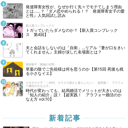
発達障害女性が、なぜか行く先々でモテてしまう理由
とは……？『ダメ恋やめられる！？ 発達障害女子の愛
と性』人気回試し読み
新人賞コンプレックス
トガッていたらダメなのか？【新人賞コンプレック
ス 第4回】
夫と会話をしないのは「自衛」…リアル『妻が口をきい
てくれません』主婦が涙した名場面とは？
酒井順子「孤独の功罪」
草葉の陰でご先祖様は何を思うのか【第15回 死後も残
る小さなイエ】
カモチケビ子「～40代、そろそろ誰かと暮らしたい～ 超実践！ アラフォ
ー婚活のかなえ方」
時代が変わっても、結局婚活でメリットが大きいのは
「知人の紹介」説！【超実践！ アラフォー婚活のか
なえ方 vol.10】
新着記事