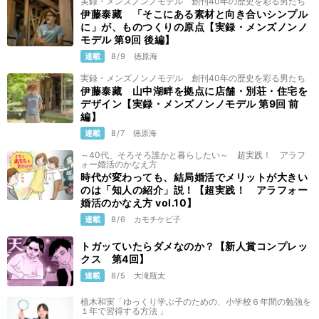
実録・メンズノンノモデル 創刊40年の歴史を彩る男たち
伊藤泰藏 「そこにある素材と向き合いシンプル
に」が、ものつくりの原点【実録・メンズノンノ
モデル 第9回 後編】
連載
8/9
徳原海
実録・メンズノンノモデル 創刊40年の歴史を彩る男たち
伊藤泰藏 山中湖畔を拠点に店舗・別荘・住宅を
デザイン【実録・メンズノンノモデル 第9回 前
編】
連載
8/7
徳原海
～40代、そろそろ誰かと暮らしたい～ 超実践！ アラフ
ォー婚活のかなえ方
時代が変わっても、結局婚活でメリットが大きい
のは「知人の紹介」説！【超実践！ アラフォー
婚活のかなえ方 vol.10】
連載
8/6
カモチケビ子
トガッていたらダメなのか？【新人賞コンプレッ
クス 第4回】
連載
8/5
大滝瓶太
植木和実「ゆっくり学ぶ子のための、小学校６年間の勉強を
１年で習得する方法 」