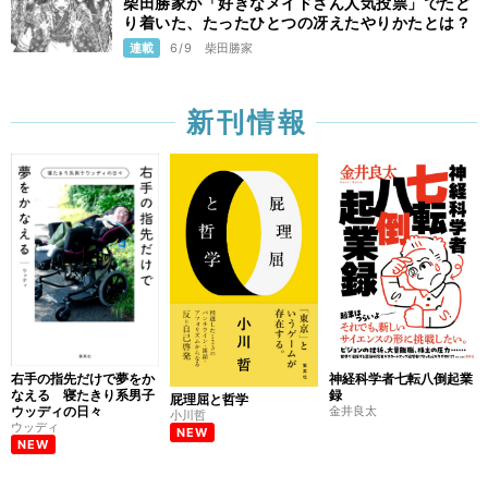
柴田勝家が「好きなメイドさん人気投票」でたど
り着いた、たったひとつの冴えたやりかたとは？
連載
6/9
柴田勝家
新刊情報
右手の指先だけで夢をか
神経科学者七転八倒起業
なえる 寝たきり系男子
録
屁理屈と哲学
ウッディの日々
金井良太
小川哲
ウッディ
NEW
NEW