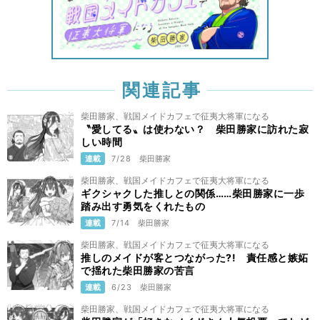
関連記事
柴田勝家、戦国メイドカフェで征夷大将軍になる
〝愛してる〟は使わない？ 柴田勝家に訪れた寂
しい時間
連載
7/28
柴田勝家
柴田勝家、戦国メイドカフェで征夷大将軍になる
ギクシャクした推しとの関係……柴田勝家に一歩
踏み出す勇気をくれたもの
連載
7/14
柴田勝家
柴田勝家、戦国メイドカフェで征夷大将軍になる
推しのメイドが客とつながった?! 責任感と嫉妬
で揺れた柴田勝家の苦言
連載
6/23
柴田勝家
柴田勝家、戦国メイドカフェで征夷大将軍になる